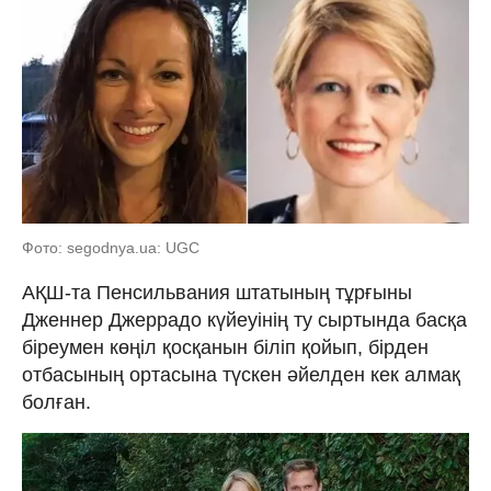
Фото: segodnya.ua: UGC
АҚШ-та Пенсильвания штатының тұрғыны
Дженнер Джеррадо күйеуінің ту сыртында басқа
біреумен көңіл қосқанын біліп қойып, бірден
отбасының ортасына түскен әйелден кек алмақ
болған.