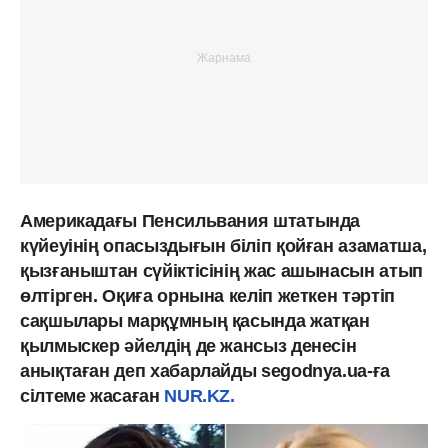
Америкадағы Пенсильвания штатында
күйеуінің опасыздығын біліп қойған азаматша,
қызғаныштан сүйіктісінің жас ашынасын атып
өлтірген. Оқиға орнына келіп жеткен тәртіп
сақшылары марқұмның қасында жатқан
қылмыскер әйелдің де жансыз денесін
анықтаған деп хабарлайды segodnya.ua-ға
сілтеме жасаған
NUR.KZ.