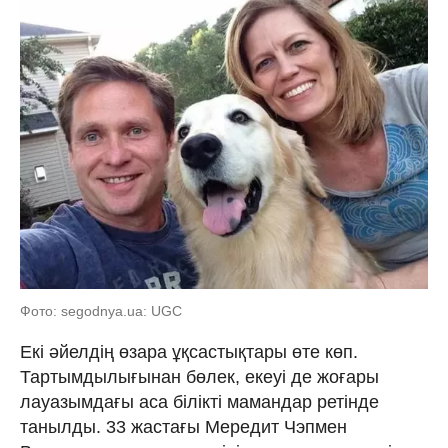
Фото: segodnya.ua: UGC
Екі әйелдің өзара ұқсастықтары өте көп.
Тартымдылығынан бөлек, екеуі де жоғары
лауазымдағы аса білікті мамандар ретінде
танылды. 33 жастағы Мередит Чэпмен