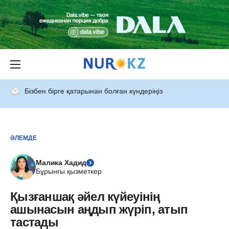
Бізбен бірге қатарынан болған күндеріңіз
ӘЛЕМДЕ
Малика Хадид
Бұрынғы қызметкер
Қызғаншақ әйел күйеуінің
ашынасын аңдып жүріп, атып
тастады