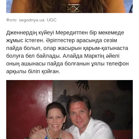
Фото: segodnya.ua: UGC
Дженнердің күйеуі Мередитпен бір мекемеде
жұмыс істеген. Әріптестер арасында сезім
пайда болып, олар жасырын қарым-қатынаста
болуға бел байлады. Алайда Марктің әйелі
оның ашынасы пайда болғанын ұялы телефон
арқылы біліп қойған.