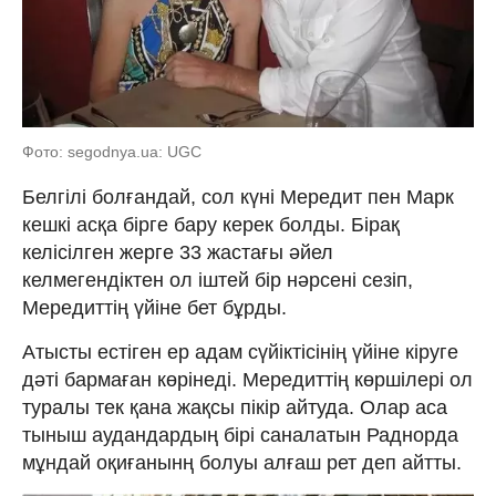
Фото: segodnya.ua: UGC
Белгілі болғандай, сол күні Мередит пен Марк
кешкі асқа бірге бару керек болды. Бірақ
келісілген жерге 33 жастағы әйел
келмегендіктен ол іштей бір нәрсені сезіп,
Мередиттің үйіне бет бұрды.
Атысты естіген ер адам сүйіктісінің үйіне кіруге
дәті бармаған көрінеді. Мередиттің көршілері ол
туралы тек қана жақсы пікір айтуда. Олар аса
тыныш аудандардың бірі саналатын Раднорда
мұндай оқиғанынң болуы алғаш рет деп айтты.