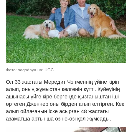
Фото: segodnya.ua: UGC
Ол 33 жастағы Мередит Чэпменнің үйіне кіріп
алып, оның жұмыстан келгенін күтті. Күйеуінің
ашынасы үйге кіре бергенде қызғаныштан іші
өртеген Дженнер оны бірден атып өлтірген. Кек
алып ойлағанын іске асырған 48 жастағы
азаматша артынша өзіне-өзі қол жұмсады.