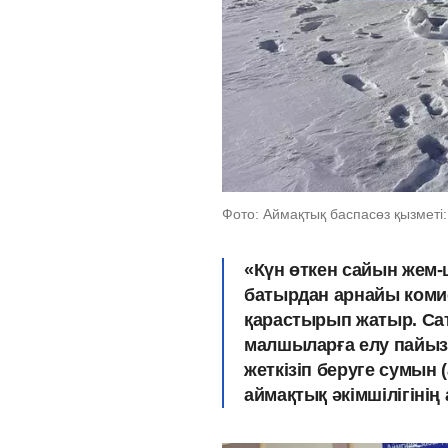
Фото: Аймақтық баспасөз қызметі: 
«Күн өткен сайын жем-
батырдан арнайы комис
қарастырып жатыр. Са
малшыларға елу пайыз 
жеткізіп беруге сумын (
аймақтық әкімшілігіні