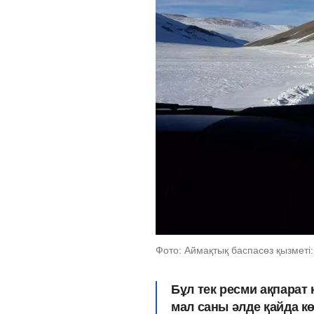
Фото: Аймақтық баспасөз қызметі: 
Бұл тек ресми ақпарат
мал саны әлде қайда к