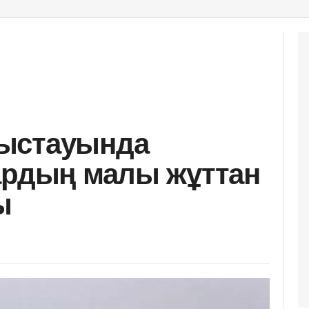
ыстауында
ардың малы жұттан
ы