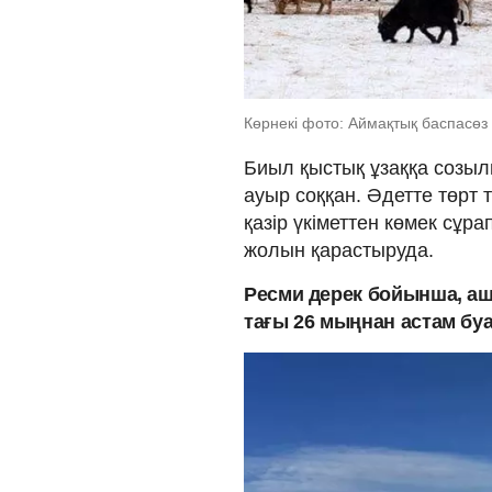
Көрнекі фото: Аймақтық баспасөз қ
Биыл қыстық ұзаққа созыл
ауыр соққан. Әдетте төрт
қазір үкіметтен көмек сұр
жолын қарастыруда.
Ресми дерек бойынша, а
тағы 26 мыңнан астам буаз