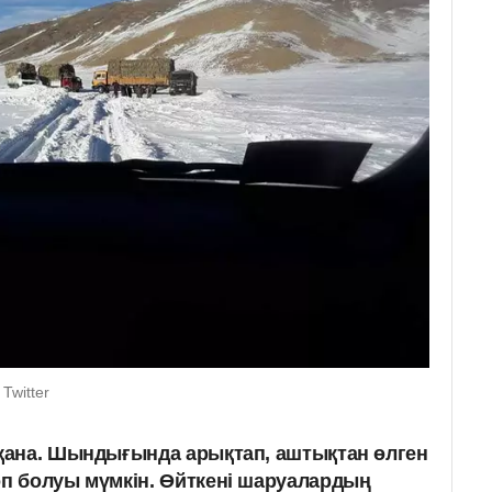
Twitter
 қана. Шындығында арықтап, аштықтан өлген
өп болуы мүмкін. Өйткені шаруалардың