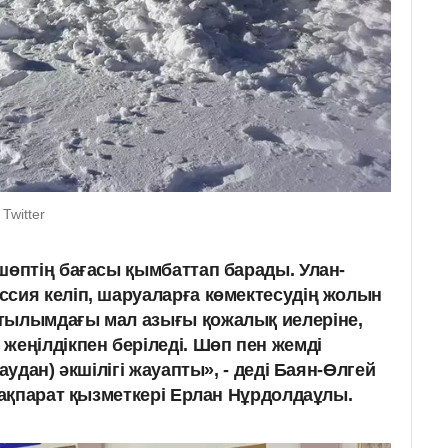
Twitter
шөптің бағасы қымбаттап барады. Улан-
сия келіп, шаруаларға көмектесудің жолын
тылымдағы мал азығы қожалық иелеріне,
жеңілдікпен беріледі. Шөп пен жемді
аудан) әкшілігі жауапты», - деді Баян-Өлгей
ң ақпарат қызметкері Ерлан Нұрдолдаұлы.