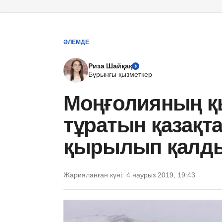
ӘЛЕМДЕ
Риза Шайқақ
Бұрынғы қызметкер
Моңғолияның қ
тұратын қазақт
қырылып қалд
Жарияланған күні:
4 наурыз 2019, 19:43