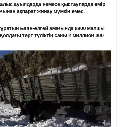
 алыс ауылдарда немесе қыстауларда өмір
ғынан ақпарат жинау мүмкін емес.
тұратын Баян-өлгей амағында 8800 малшы
 Қолдағы төрт түліктің саны 2 миллион 300