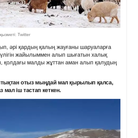
ызметі: Twitter
ып, әрі қардың қалың жауғаны шаруаларға
 түлігін жайылыммен алып шығатын халық
ап, қолдағы малды жұттан аман алып қалудың
штықтан отыз мыңдай мал қырылып қалса,
 мал іш тастап кеткен.