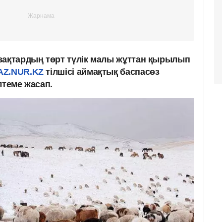
зақтардың төрт түлік малы жұттан қырылып
AZ.NUR.KZ
тілшісі аймақтық баспасөз
лтеме жасап.