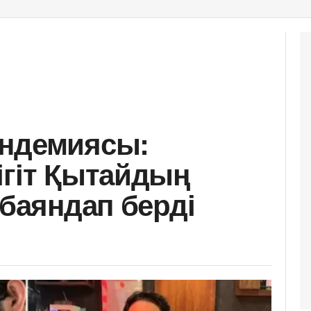
андемиясы:
ігіт Қытайдың
 баяндап берді