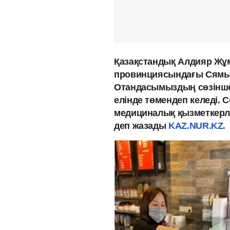
Қазақстандық Алдияр Жұ
провинциясындағы Сямын
Отандасымыздың сөзінше
елінде төмендеп келеді. Се
медициналық қызметкерле
деп жазады
KAZ.NUR.KZ.