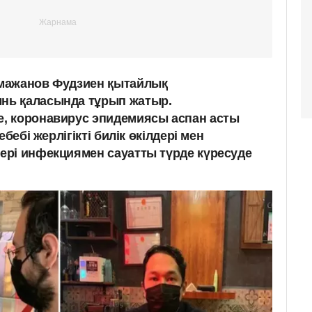
мажанов Фудзиен қытайлық
ь қаласында тұрып жатыр.
, коронавирус эпидемиясы аспан асты
бебі жерлігікті билік өкілдері мен
рі инфекциямен сауатты түрде күресуде