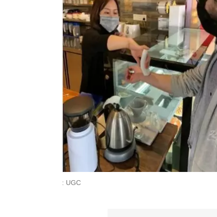
: UGC