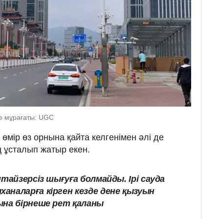
е мұрағаты: UGC
өмір өз орнына қайта келгенімен әлі де
ң ұсталып жатыр екен.
итайзерсіз шығуға болмайды. Ірі сауда
аналарға кірген кезде дене қызуын
ына бірнеше рет қаланы