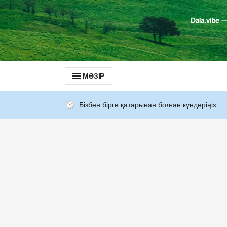
МӘЗІР
Бізбен бірге қатарынан болған күндеріңіз