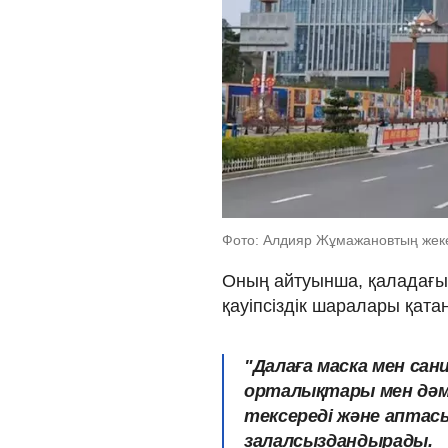
Фото: Алдияр Жұмажановтың жек
Оның айтуынша, қаладағы 
қауіпсіздік шаралары қата
"Далаға маска мен сан
орталықтары мен дәмх
тексереді және аптас
залалсыздандырады.