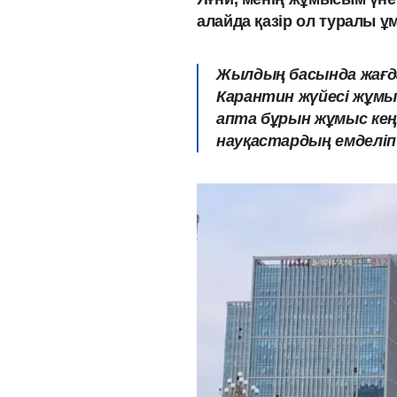
алайда қазір ол туралы ұм
Жылдың басында жағдай
Карантин жүйесі жұмыс 
апта бұрын жұмыс кең
науқастардың емделіп 