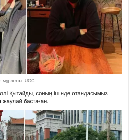
е мұрағаты: UGC
үллі Қытайды, соның ішінде отандасымыз
 жаулай бастаған.