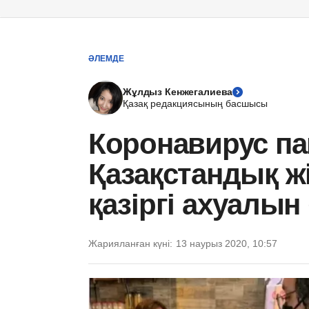
ӘЛЕМДЕ
Жұлдыз Кенжегалиева
Қазақ редакциясының басшысы
Коронавирус п
Қазақстандық ж
қазіргі ахуалын
Жарияланған күні:
13 наурыз 2020, 10:57