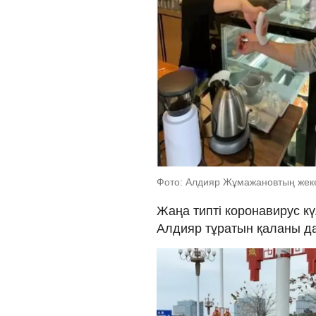
Фото: Алдияр Жұмажановтың жек
Жаңа типті коронавирус к
Алдияр тұратын қаланы да