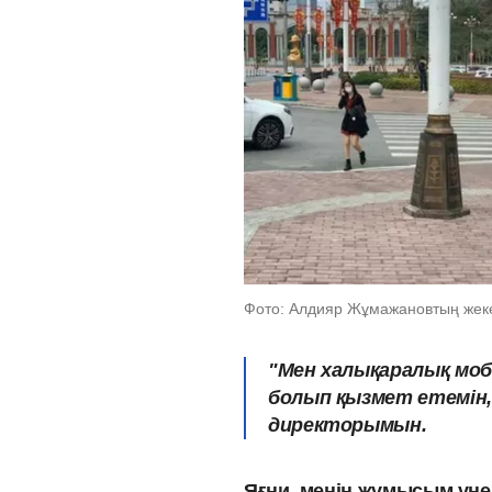
Фото: Алдияр Жұмажановтың жек
"Мен халықаралық мо
болып қызмет етемін, 
директорымын.
Яғни, менің жұмысым үне