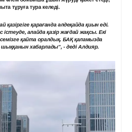
ыта тұруға тура келеді.
 қазіргіге қарағанда әлдеқайда қиын еді.
істеуде, алайда қазір жағдай жақсы. Екі
семізге қайта оралдық. БАҚ қаламызда
шыққанын хабарлады", - деді Алдияр.