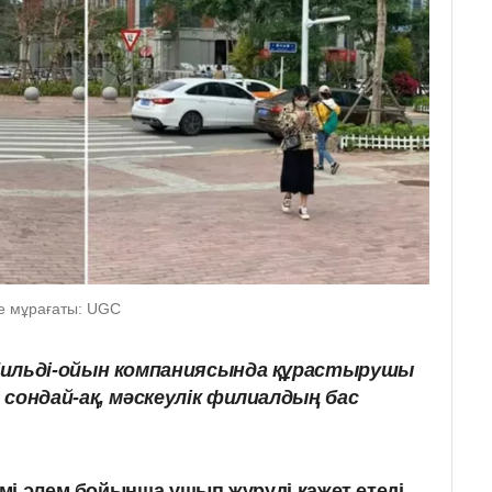
е мұрағаты: UGC
бильді-ойын компаниясында құрастырушы
сондай-ақ, мәскеулік филиалдың бас
мі әлем бойынша ұшып жүруді қажет етеді,