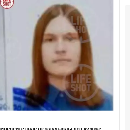
ниверситетінде оқ жаудырды деп күдікке