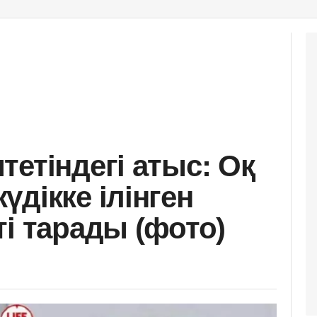
етіндегі атыс: Оқ
дікке ілінген
і тарады (фото)