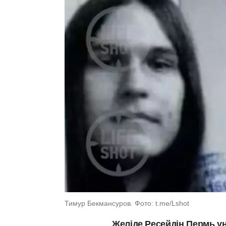
Тимур Бекмансуров. Фото: t.me/Lshot
Желіде Ресейдің Пермь у