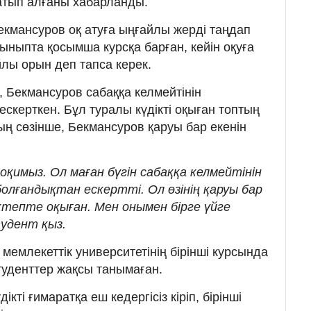
атып алғаны хабарланды.
кмансуров оқ атуға ыңғайлы жерді таңдап
ыныпта қосымша курсқа барған, кейін оқуға
йлы орын деп тапса керек.
 Бекмансуров сабаққа келмейтінін
скерткен. Бұл туралы күдікті оқыған топтың
ың сөзінше, Бекмансуров қаруы бар екенін
 оқимыз. Ол маған бүгін сабаққа келмейтінін
олғандықтан ескертті. Ол өзінің қаруы бар
тепте оқыған. Мен онымен бірге үйге
тудент қыз.
емлекеттік университетінің бірінші курсында
туденттер жақсы танымаған.
кті ғимаратқа еш кедергісіз кіріп, бірінші