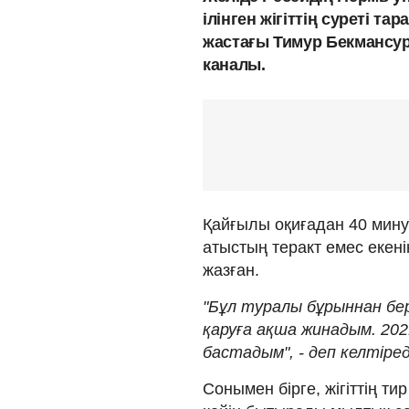
ілінген жігіттің суреті 
жастағы Тимур Бекмансу
каналы.
Қайғылы оқиғадан 40 мину
атыстың теракт емес екені
жазған.
"Бұл туралы бұрыннан бе
қаруға ақша жинадым. 20
бастадым", - деп келтіреді
Сонымен бірге, жігіттің т