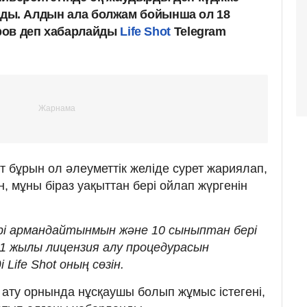
тарады. Алдын ала болжам бойынша ол 18
ров деп хабарлайды
Life Shot
Telegram
т бұрын ол әлеуметтік желіде сурет жариялап,
н, мұны біраз уақыттан бері ойлап жүргенін
рі армандайтынмын және 10 сыныптан бері
21 жылы лицензия алу процедурасын
 Life Shot оның сөзін.
ир ату орнында нұсқаушы болып жұмыс істегені,