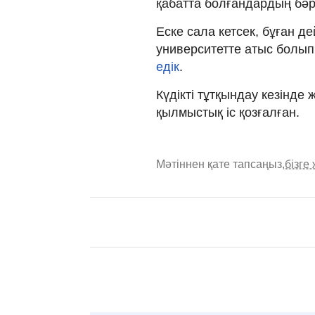
қабатта болғандардың бәр
Еске сала кетсек, бұған д
университетте атыс болып,
едік
.
Күдікті тұтқындау кезінд
қылмыстық іс қозғалған.
Мәтіннен қате тапсаңыз,
бізге