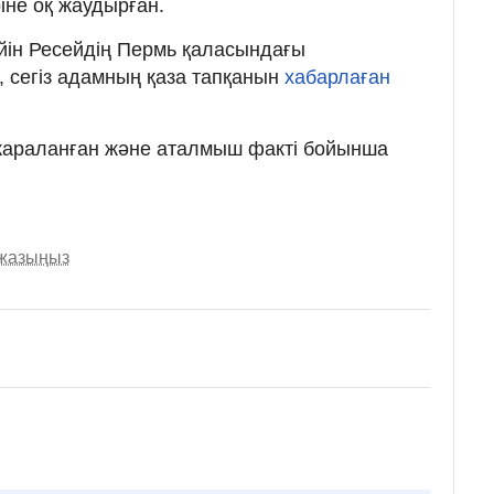
іне оқ жаудырған.
ейін Ресейдің Пермь қаласындағы
 сегіз адамның қаза тапқанын
хабарлаған
е жараланған және аталмыш факті бойынша
 жазыңыз