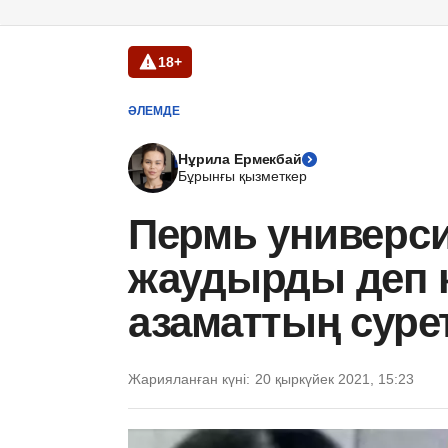
18+
ӘЛЕМДЕ
Нұрила Ермекбай
Бұрынғы қызметкер
Пермь университ
жаудырды деп кү
азаматтың сурет
Жарияланған күні:
20 қыркүйек 2021, 15:23