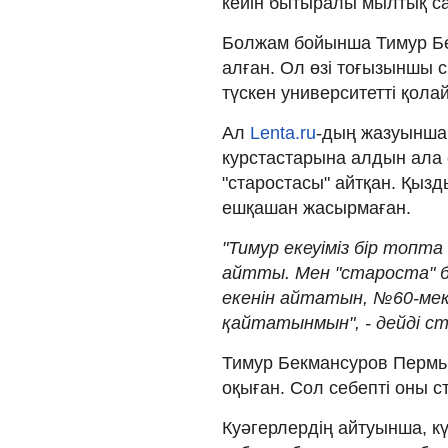
кейін бытыралы мылтық с
Болжам бойынша Тимур Бе
алған. Ол өзі тоғызыншы с
түскен университетті қола
Ал
Lenta.ru
-дың жазуынша,
курстастарына алдын ала е
"старостасы" айтқан. Қызд
ешқашан жасырмаған.
"Тимур екеуіміз бір топта
айтты. Мен "староста" б
екенін айтатын, №60-мек
қайтатынмын", - дейді с
Тимур Бекмансуров Пермь м
оқыған. Сол себепті оны с
Куәгерлердің айтуынша, күді