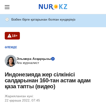
Бізбен бірге қатарынан болған күндеріңіз
18+
ӘЛЕМДЕ
Эльмира Асқарқызы
Аға журналист
Индонезияда жер сілкінісі
салдарынан 160-тан астам адам
қаза тапты (видео)
Жарияланған күні:
22 қараша 2022, 07:45