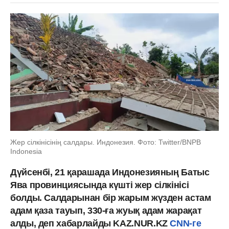
Жер сілкінісінің салдары. Индонезия. Фото: Twitter/BNPB
Indonesia
Дүйсенбі, 21 қарашада Индонезияның Батыс
Ява провинциясында күшті жер сілкінісі
болды. Салдарынан бір жарым жүзден астам
адам қаза тауып, 330-ға жуық адам жарақат
алды, деп хабарлайды KAZ.NUR.KZ
CNN-ге