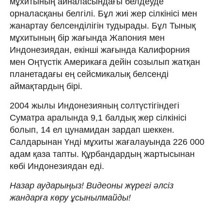
мұхитының айналасындағы белдеуде
орналасқаны белгілі. Бұл жиі жер сілкінісі мен
жанартау белсенділігін тудырады. Бұл Тынық
мұхитының бір жағында Жапония мен
Индонезиядан, екінші жағында Калифорния
мен Оңтүстік Америкаға дейін созылып жатқан
планетадағы ең сейсмикалық белсенді
аймақтардың бірі.
2004 жылы Индонезияның солтүстігіндегі
Суматра аралында 9,1 балдық жер сілкінісі
болып, 14 ел цунамидан зардап шеккен.
Салдарынан Үнді мұхиты жағалауында 226 000
адам қаза тапты. Құрбандардың жартысынан
көбі Индонезиядан еді.
Назар аударыңыз! Видеоны жүрегі әлсіз
жандарға көру ұсынылмайды!