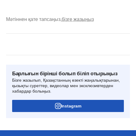
Мәтіннен қате тапсаңыз,
бізге жазыңыз
Барлығын бірінші болып біліп отырыңыз
Бізге жазылып, Қазақстанның өзекті жаңалықтарынан,
қызықты суреттер, видеолар мен эксклюзивтерден
хабардар болыңыз.
Instagram