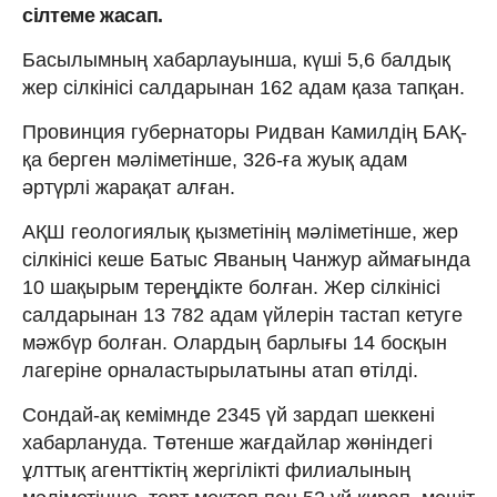
сілтеме жасап.
Басылымның хабарлауынша, күші 5,6 балдық
жер сілкінісі салдарынан 162 адам қаза тапқан.
Провинция губернаторы Ридван Камилдің БАҚ-
қа берген мәліметінше, 326-ға жуық адам
әртүрлі жарақат алған.
АҚШ геологиялық қызметінің мәліметінше, жер
сілкінісі кеше Батыс Яваның Чанжур аймағында
10 шақырым тереңдікте болған. Жер сілкінісі
салдарынан 13 782 адам үйлерін тастап кетуге
мәжбүр болған. Олардың барлығы 14 босқын
лагеріне орналастырылатыны атап өтілді.
Сондай-ақ кемімнде 2345 үй зардап шеккені
хабарлануда. Төтенше жағдайлар жөніндегі
ұлттық агенттіктің жергілікті филиалының