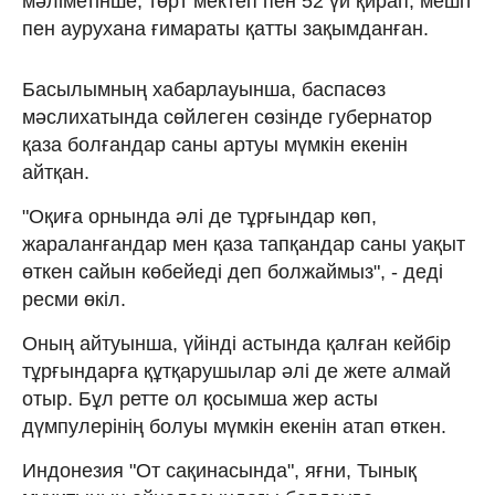
мәліметінше, төрт мектеп пен 52 үй қирап, мешіт
пен аурухана ғимараты қатты зақымданған.
Басылымның хабарлауынша, баспасөз
мәслихатында сөйлеген сөзінде губернатор
қаза болғандар саны артуы мүмкін екенін
айтқан.
"Оқиға орнында әлі де тұрғындар көп,
жараланғандар мен қаза тапқандар саны уақыт
өткен сайын көбейеді деп болжаймыз", - деді
ресми өкіл.
Оның айтуынша, үйінді астында қалған кейбір
тұрғындарға құтқарушылар әлі де жете алмай
отыр. Бұл ретте ол қосымша жер асты
дүмпулерінің болуы мүмкін екенін атап өткен.
Индонезия "От сақинасында", яғни, Тынық