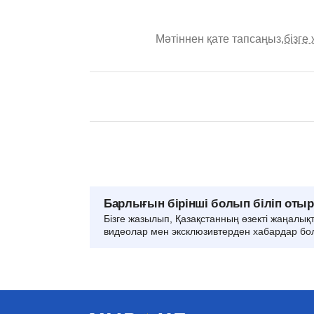
Мәтіннен қате тапсаңыз,
бізге
Барлығын бірінші болып біліп оты
Бізге жазылып, Қазақстанның өзекті жаңалық
видеолар мен эксклюзивтерден хабардар бо