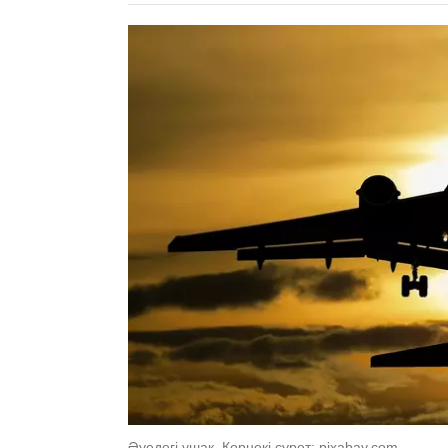
Әуедегі ұшақ. Көрнекі сурет: pixabay.com