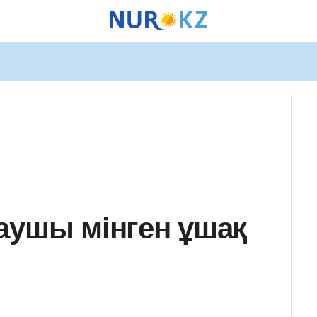
аушы мінген ұшақ