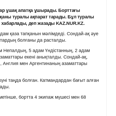
ар ұшақ апатқа ұшырады. Борттағы
пқаны туралы ақпарат тарады. Бұл туралы
хабарлады, деп жазады KAZ.NUR.KZ.
адам қаза тапқанын мәлімдеді. Сондай-ақ әуе
ттардың болғаны да расталды.
ам Непалдың, 5 адам Үндістанның, 2 адам
азаматтары екені анықталды. Сондай-ақ,
, Англия мен Аргентинаның азаматтары
күні таңда болған. Катмандардан бағыт алған
лады.
метінше, бортта 4 экипаж мүшесі мен 68