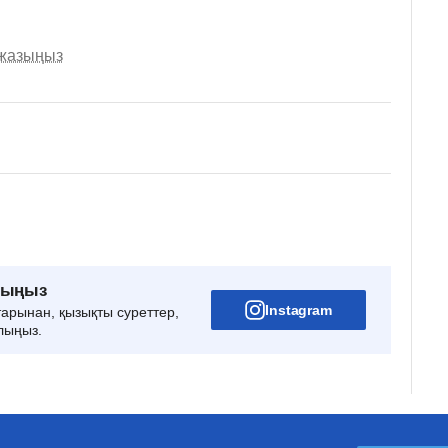
 жазыңыз
рыңыз
Instagram
тарынан, қызықты суреттер,
лыңыз.