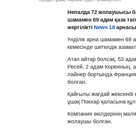
Непалда 72 жолаушысы б
шамамен 69 адам қаза та
жергілікті
News 18
арнасы 
Үнділік арна шамамен 69 
кемесінде шетелдік азама
Атап айтар болсақ, 53 ад
Ресей, 2 адам Кореяның, 
лайнер бортында Франция
болған.
Қайғылы жағдай жексенбі 
ұшақ Покхар қаласына құ
Компания өкілдерінің мәлі
жолаушы болған.