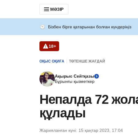
МӘЗІР
Бізбен бірге қатарынан болған күндеріңіз
18+
ОҚЫС ОҚИҒА
ТӨТЕНШЕ ЖАҒДАЙ
Ақырыс Сейтқазы
Бұрынғы қызметкер
Непалда 72 жол
құлады
Жарияланған күні:
15 қаңтар 2023, 17:04