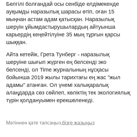
Белгілі болғандай осы сенбіде елдімекенде
ауқымды наразылық шарасы өтіп, оған 15
мыңнан астам адам қатысқан. Наразылық
шеруін ұйымдастырушылардың айтуынша
карьердің кеңейтілуіне 35 мың тұрғын қарсы
шыққан.
Айта кетейік, Грета Тунберг - наразылық
шеруіне шығып жүрген ең белсенді эко
белсенді, ол Time журналының нұсқасы
бойынша 2019 жылы тарихтағы ең жас "жыл
адамы" атанған. Ол үнемі халықаралық
алаңдарда сөз сөйлеп, көліктің тек экологиялық
түрін қолдануымен ерекшеленеді.
Мәтіннен қате тапсаңыз,
бізге жазыңыз