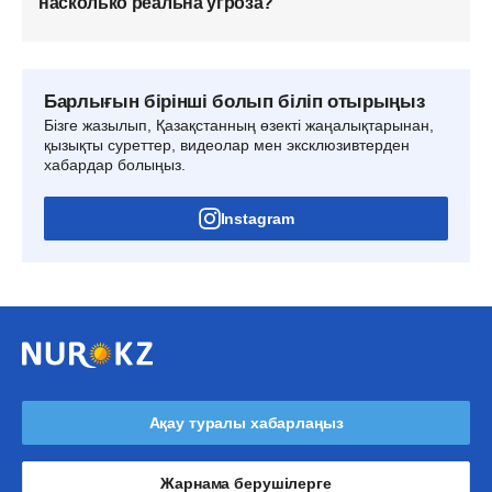
насколько реальна угроза?
Барлығын бірінші болып біліп отырыңыз
Бізге жазылып, Қазақстанның өзекті жаңалықтарынан,
қызықты суреттер, видеолар мен эксклюзивтерден
хабардар болыңыз.
Instagram
Ақау туралы хабарлаңыз
Жарнама берушілерге