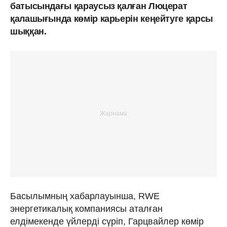
батысындағы қараусыз қалған Люцерат
қалашығында көмір карьерін кеңейтуге қарсы
шыққан.
Басылымның хабарлауынша, RWE
энергетикалық компаниясы аталған
елдімекенде үйлерді сүріп, Гарцвайлер көмір