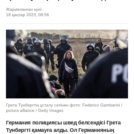
Жарияланған күні:
18 қаңтар 2023, 08:56
Грета Тунбергтің ұсталу сәтінен фото: Federico Gambarini /
picture alliance / Getty Images
Германия полициясы швед белсендісі Грета
Тунбергті қамауға алды. Ол Германияның