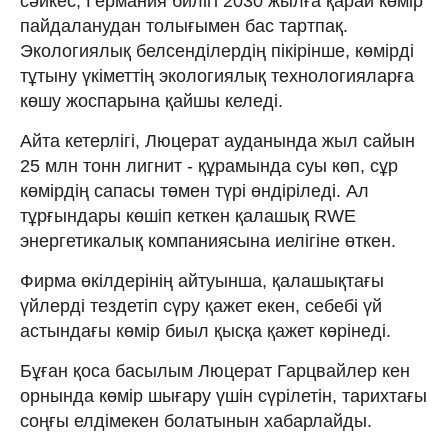
сәйкес, Германия билігі 2030 жылға қарай көмір
пайдаланудан толығымен бас тартпақ.
Экологиялық белсенділердің пікірінше, көмірді
тұтыну үкіметтің экологиялық технологияларға
көшу жоспарына қайшы келеді.
Айта кетерлігі, Люцерат ауданында жыл сайын
25 млн тонн лигнит - құрамында суы көп, сұр
көмірдің сапасы төмен түрі өндіріледі. Ал
тұрғындары көшіп кеткен қалашық RWE
энергетикалық компаниясына иелігіне өткен.
Фирма өкілдерінің айтуынша, қалашықтағы
үйлерді тездетіп сүру қажет екен, себебі үй
астындағы көмір биыл қысқа қажет көрінеді.
Бұған қоса басылым Люцерат Гарцвайлер кен
орнында көмір шығару үшін сүрілетін, тарихтағы
соңғы елдімекен болатынын хабарлайды.