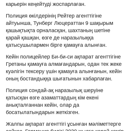
карьерін кеңейтуді жоспарлаған.
Полиция өкілдерінің Рейтер агенттігіне
айтуынша, Тунберг Люцераттан 9 шақырым
қашықтықта орналасқан, шахтаның шетіне
қарай қашқан, өзге де наразылыққа
қатысушылармен бірге қамауға алынған.
Кейін полицейлер Би-би-си ақпарат агенттігіне
Гретаны қамауға алмағандарын, одан тек жеке
куәлігін тексеру үшін қамауға алынғанын, кейін
оның бостандыққа шығатынын хабарлаған.
Полиция сондай-ақ наразылық шеруіне
қатысқан өзге азаматтардың кім екені
анықталғаннан кейін, олар да
босатылатындарын жеткізген.
Жалпы ақпарат агенттігі ұсынған мәліметтерге