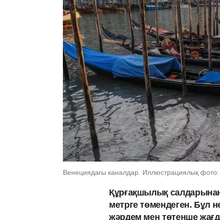
Венециядағы каналдар. Иллюстрациялық фото: 
Құрғақшылық салдарынан
метрге төмендеген. Бұл 
жәрдем мен төтенше жағ