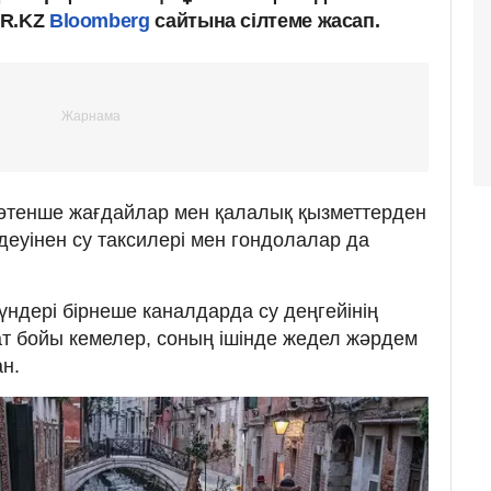
UR.KZ
Bloomberg
сайтына сілтеме жасап.
тенше жағдайлар мен қалалық қызметтерден
ндеуінен су таксилері мен гондолалар да
үндері бірнеше каналдарда су деңгейінің
ат бойы кемелер, соның ішінде жедел жәрдем
н.