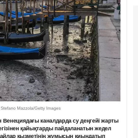
Stefano Mazzola/Getty Images
 Венециядағы каналдарда су деңгейі жарты
негізінен қайықтарды пайдаланатын жедел
дайлар қызметінің жұмысын қиындатып