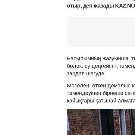
отыр, деп жазады KAZ.N
Басылымның жазуынша, тө
бөлек, су деңгейінің төме
зардап шегуде.
Мәселен, өткен демалыс к
төмендеуінен бірнеше сағ
қайықтары қатынай алмаға