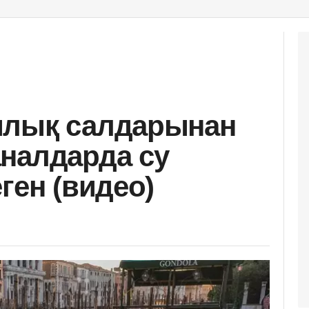
ылық салдарынан
налдарда су
ген (видео)