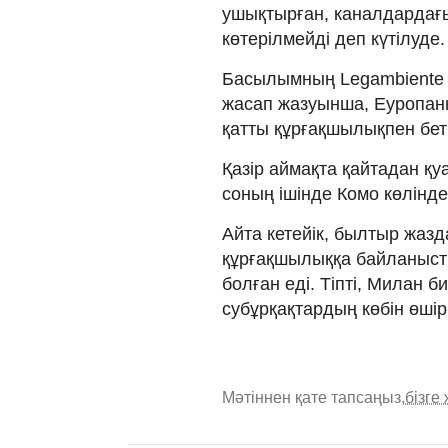
ушықтырған, каналдардағы
көтерілмейді деп күтілуде.
Басылымның Legambiente 
жасап жазуынша, Еуропаны
қатты құрғақшылықпен бетп
Қазір аймақта қайтадан қ
соның ішінде Комо көлінде
Айта кетейік, былтыр жаз
құрғақшылыққа байланысты
болған еді. Тіпті, Милан б
субұрқақтардың көбін өшір
Мәтіннен қате тапсаңыз,
бізге