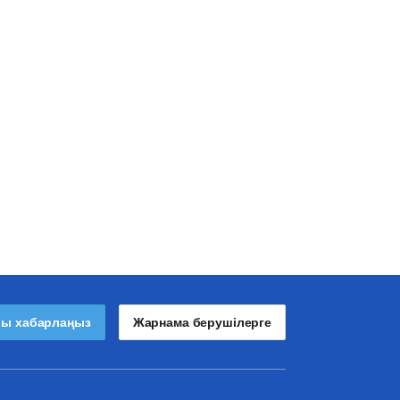
лы хабарлаңыз
Жарнама берушілерге