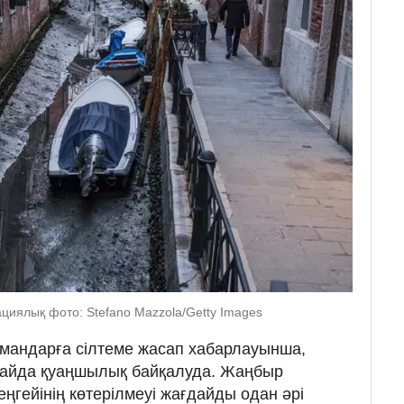
иялық фото: Stefano Mazzola/Getty Images
мандарға сілтеме жасап хабарлауынша,
 айда қуаңшылық байқалуда. Жаңбыр
ңгейінің көтерілмеуі жағдайды одан әрі