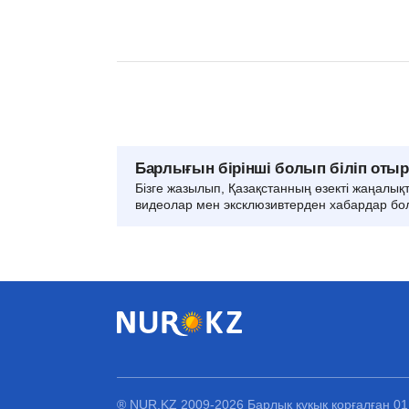
Барлығын бірінші болып біліп оты
Бізге жазылып, Қазақстанның өзекті жаңалық
видеолар мен эксклюзивтерден хабардар бо
® NUR.KZ 2009-2026 Барлық құқық қорғалған 0