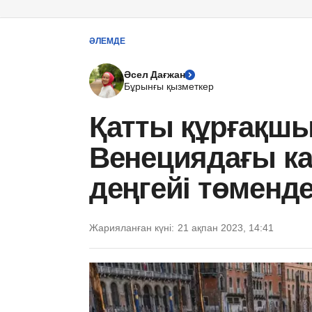
ӘЛЕМДЕ
Әсел Дағжан
Бұрынғы қызметкер
Қатты құрғақш
Венециядағы ка
деңгейі төменде
Жарияланған күні:
21 ақпан 2023, 14:41