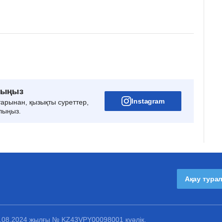
рыңыз
Instagram
тарынан, қызықты суреттер,
лыңыз.
Ақау тура
1.08.2024 жылғы № KZ43VPY00098001 куәлік.