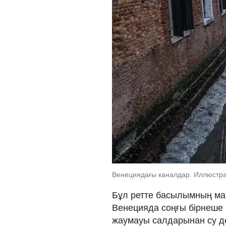
Венециядағы каналдар. Иллюстрац
Бұл ретте басылымның ма
Венецияда соңғы бірнеше
жаумауы салдарынан су де