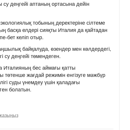
 су деңгейі аптаның ортасына дейін
экологиялық тобының деректеріне сілтеме
ң басқа елдері сияқты Италия да қайтадан
е-бет келіп отыр.
уаңшылық байқалуда, өзендер мен көлдердегі,
гі су деңгейі төмендеген.
да Италияның бес аймағы қатты
 төтенше жағдай режимін енгізуге мәжбүр
илігі суды үнемдеу үшін қаладағы
ген болатын.
 жазыңыз