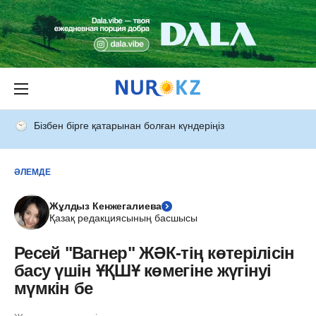
Бізбен бірге қатарынан болған күндеріңіз
ӘЛЕМДЕ
Жұлдыз Кенжегалиева
Қазақ редакциясының басшысы
Ресей "Вагнер" ЖӘК-тің көтерілісін
басу үшін ҰҚШҰ көмегіне жүгінуі
мүмкін бе