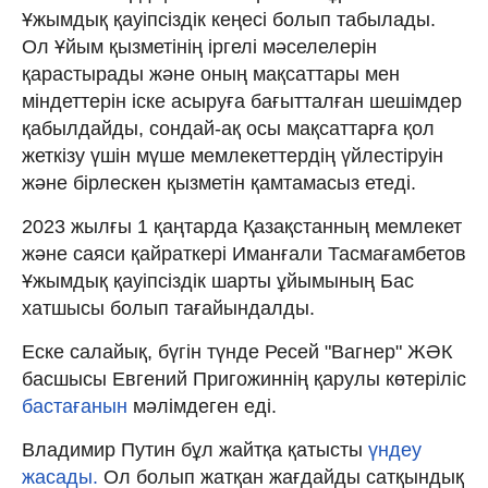
Ұжымдық қауіпсіздік кеңесі болып табылады.
Ол Ұйым қызметінің іргелі мәселелерін
қарастырады және оның мақсаттары мен
міндеттерін іске асыруға бағытталған шешімдер
қабылдайды, сондай-ақ осы мақсаттарға қол
жеткізу үшін мүше мемлекеттердің үйлестіруін
және бірлескен қызметін қамтамасыз етеді.
2023 жылғы 1 қаңтарда Қазақстанның мемлекет
және саяси қайраткері Иманғали Тасмағамбетов
Ұжымдық қауіпсіздік шарты ұйымының Бас
хатшысы болып тағайындалды.
Еске салайық, бүгін түнде Ресей "Вагнер" ЖӘК
басшысы Евгений Пригожиннің қарулы көтеріліс
бастағанын
мәлімдеген еді.
Владимир Путин бұл жайтқа қатысты
үндеу
жасады.
Ол болып жатқан жағдайды сатқындық