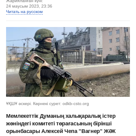
Жарияланған күні:
24 маусым 2023, 23:36
Читать на русском
ҰҚШҰ әскері. Көрнекі сурет: odkb-csto.org
Мемлекеттік Думаның халықаралық істер
жөніндегі комитеті төрағасының бірінші
орынбасары Алексей Чепа "Вагнер" ЖӘК