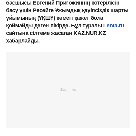
басшысы Евгений Пригожиннің көтерілісін
басу үшін Ресейге Ұжымдық қауіпсіздік шарты
ұйымының (ҰҚШҰ) көмегі қажет бола
қоймайды деген пікірде. Бұл туралы
Lenta.ru
сайтына сілтеме жасаған KAZ.NUR.KZ
хабарлайды.