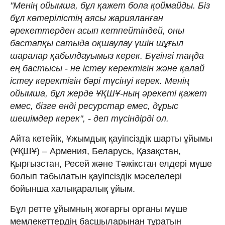
"Менің ойымша, бұл қажет бола қоймайды. Біз
бұл көтерілістің аясы жарияланған
әрекеттерден асып кетпейтіндей, оны
бастапқы сатыда оқшаулау үшін шұғыл
шаралар қабылдауымыз керек. Бүгінгі таңда
ең бастысы - не істеу керектігін және қалай
істеу керектігін бәрі түсінуі керек. Менің
ойымша, бұл жерде ҰҚШҰ-ның әрекеті қажет
емес, бізге енді ресурстар емес, дұрыс
шешімдер керек", - деп түсіндірді ол.
Айта кетейік, Ұжымдық қауіпсіздік шарты ұйымы
(ҰҚШҰ) – Армения, Беларусь, Қазақстан,
Қырғызстан, Ресей және Тәжікстан елдері мүше
болып табылатын қауіпсіздік мәселелері
бойынша халықаралық ұйым.
Бұл ретте ұйымның жоғарғы органы мүше
мемлекеттердің басшыларынан тұратын