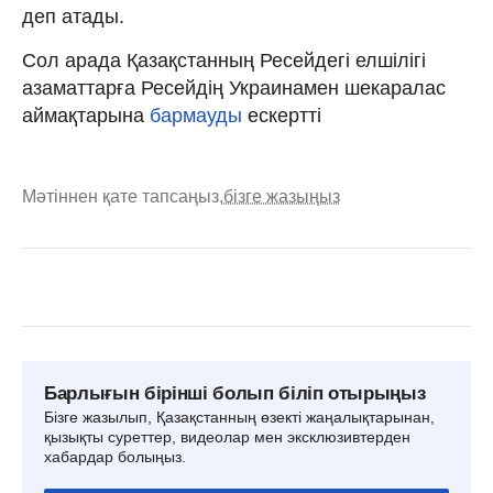
деп атады.
Сол арада Қазақстанның Ресейдегі елшілігі
азаматтарға Ресейдің Украинамен шекаралас
аймақтарына
бармауды
ескертті
Мәтіннен қате тапсаңыз,
бізге жазыңыз
Барлығын бірінші болып біліп отырыңыз
Бізге жазылып, Қазақстанның өзекті жаңалықтарынан,
қызықты суреттер, видеолар мен эксклюзивтерден
хабардар болыңыз.