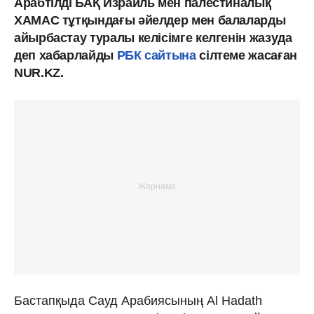
Арабтілді БАҚ Израиль мен палестиналық
ХАМАС тұтқындағы әйелдер мен балаларды
айырбастау туралы келісімге келгенін жазуда
деп хабарлайды
РБК сайтына
сілтеме жасаған
NUR.KZ.
Бастапқыда Сауд Арабиясының Al Hadath