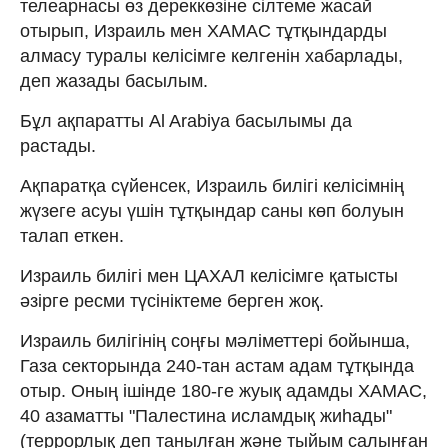
телеарнасы өз дереккөзіне сілтеме жасай
отырып, Израиль мен ХАМАС тұтқындарды
алмасу туралы келісімге келгенін хабарлады,
деп жазады басылым.
Бұл ақпаратты Al Arabiya басылымы да
растады.
Ақпаратқа сүйенсек, Израиль билігі келісімнің
жүзеге асуы үшін тұтқындар саны көп болуын
талап еткен.
Израиль билігі мен ЦАХАЛ келісімге қатысты
әзірге ресми түсініктеме берген жоқ.
Израиль билігінің соңғы мәліметтері бойынша,
Газа секторында 240-тан астам адам тұтқында
отыр. Оның ішінде 180-ге жуық адамды ХАМАС,
40 азаматты "Палестина исламдық жиһады"
(террорлық деп танылған және тыйым салынған