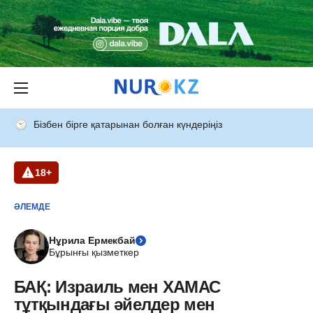
Бізбен бірге қатарынан болған күндеріңіз
18+
ӘЛЕМДЕ
Нұрила Ермекбай
Бұрынғы қызметкер
БАҚ: Израиль мен ХАМАС
тұтқындағы әйелдер мен