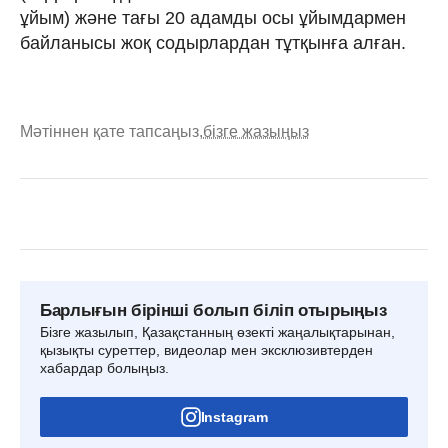
ұйым) және тағы 20 адамды осы ұйымдармен
байланысы жоқ содырлардан тұтқынға алған.
Мәтіннен қате тапсаңыз,
бізге жазыңыз
Барлығын бірінші болып біліп отырыңыз
Бізге жазылып, Қазақстанның өзекті жаңалықтарынан,
қызықты суреттер, видеолар мен эксклюзивтерден
хабардар болыңыз.
Instagram