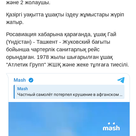
және 2 жолаушы.
Қазіргі уақытта ұшақты іздеу жұмыстары жүріп
жатыр.
Росавиация хабарына қарағанда, ұшақ Гай
(Үндістан) - Ташкент - Жуковский бағыты
бойынша чартерлік санитарлық рейс
орындаған. 1978 жылы шығарылған ұшақ
"Атлетик Групп" ЖШҚ және жеке тұлғаға тиесілі.