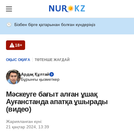
Бізбен бірге қатарынан болған күндеріңіз
18+
ОҚЫС ОҚИҒА
ТӨТЕНШЕ ЖАҒДАЙ
Ардақ Құлтай
Бұрынғы қызметкер
Мәскеуге бағыт алған ұшақ
Ауғанстанда апатқа ұшырады
(видео)
Жарияланған күні:
21 қаңтар 2024, 13:39