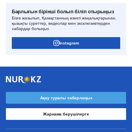
Барлығын бірінші болып біліп отырыңыз
Бізге жазылып, Қазақстанның өзекті жаңалықтарынан,
қызықты суреттер, видеолар мен эксклюзивтерден
хабардар болыңыз.
Instagram
Ақау туралы хабарлаңыз
Жарнама берушілерге