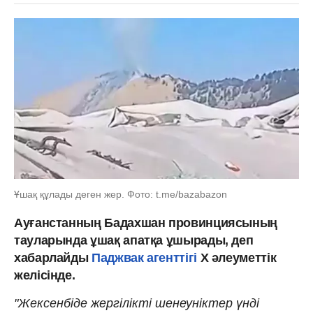
Ұшақ құлады деген жер. Фото: t.me/bazabazon
Ауғанстанның Бадахшан провинциясының
тауларында ұшақ апатқа ұшырады, деп
хабарлайды
Паджвак агенттігі
Х әлеуметтік
желісінде.
"Жексенбіде жергілікті шенеуніктер үнді