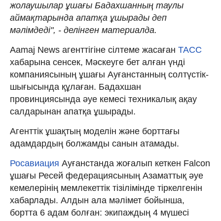
жолаушылар ұшағы Бадахшанның таулы
аймақтарында апатқа ұшырады деп
мәлімдеді", - делінген материалда.
Aamaj News агенттігіне сілтеме жасаған
ТАСС
хабарына сенсек, Мәскеуге бет алған үнді
компаниясының ұшағы Ауғанстанның солтүстік-
шығысында құлаған. Бадахшан
провинциясында әуе кемесі техникалық ақау
салдарынан апатқа ұшырады.
Агенттік ұшақтың моделін және борттағы
адамдардың болжамды санын атамады.
Росавиация
Ауғанстанда жоғалып кеткен Falcon
ұшағы Ресей федерациясының Азаматтық әуе
кемелерінің мемлекеттік тізілімінде тіркелгенін
хабарлады. Алдын ала мәлімет бойынша,
бортта 6 адам болған: экипаждың 4 мүшесі