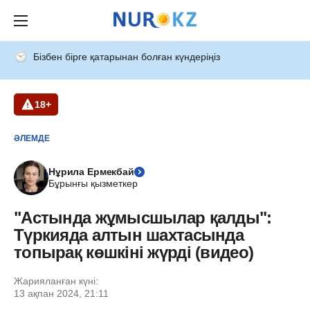
Бізбен бірге қатарынан болған күндеріңіз
18+
ӘЛЕМДЕ
Нұрила Ермекбай
Бұрынғы қызметкер
"Астында жұмысшылар қалды":
Түркияда алтын шахтасында
топырақ көшкіні жүрді (видео)
Жарияланған күні:
13 ақпан 2024, 21:11