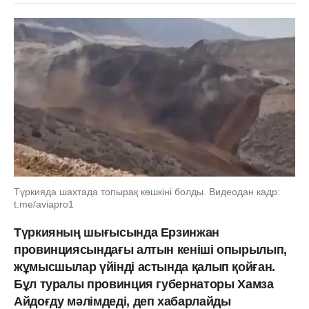
Түркияда шахтада топырақ көшкіні болды. Видеодан кадр:
t.me/aviapro1
Түркияның шығысында Ерзинжан
провинциясындағы алтын кеніші опырылып,
жұмысшылар үйінді астында қалып қойған.
Бұл туралы провинция губернаторы
Хамза
Айдоғду
мәлімдеді, деп хабарлайды