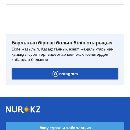
Барлығын бірінші болып біліп отырыңыз
Бізге жазылып, Қазақстанның өзекті жаңалықтарынан,
қызықты суреттер, видеолар мен эксклюзивтерден
хабардар болыңыз.
Instagram
Ақау туралы хабарлаңыз