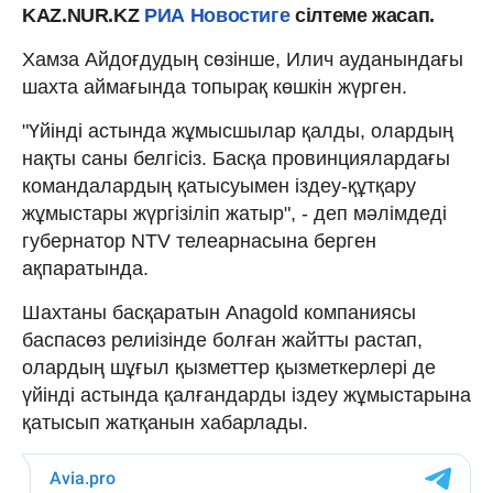
KAZ.NUR.KZ
РИА Новостиге
сілтеме жасап.
Хамза Айдоғдудың сөзінше, Илич ауданындағы
шахта аймағында топырақ көшкін жүрген.
"Үйінді астында жұмысшылар қалды, олардың
нақты саны белгісіз. Басқа провинциялардағы
командалардың қатысуымен іздеу-құтқару
жұмыстары жүргізіліп жатыр", - деп мәлімдеді
губернатор NTV телеарнасына берген
ақпаратында.
Шахтаны басқаратын Anagold компаниясы
баспасөз релиізінде болған жайтты растап,
олардың шұғыл қызметтер қызметкерлері де
үйінді астында қалғандарды іздеу жұмыстарына
қатысып жатқанын хабарлады.