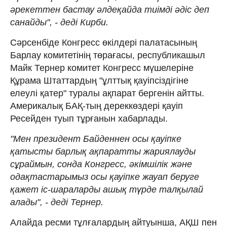
әрекеттен бастау әлдеқайда тиімді әдіс деп
санайды", - деді Кирби.
Сәрсенбіде Конгресс өкілдері палатасының
Барлау комитетінің төрағасы, республикашыл
Майк Тернер комитет Конгресс мүшелеріне
Құрама Штаттардың "ұлттық қауіпсіздігіне
елеулі қатер" туралы ақпарат бергенін айтты.
Америкалық БАҚ-тың дереккөздері қауіп
Ресейден туып тұрғанын хабарлады.
"Мен президент Байденнен осы қауіпке
қатысты барлық ақпаратты жариялауды
сұраймын, сонда Конгресс, әкімшілік және
одақтастарымыз осы қауіпке жауап беруге
қажет іс-шараларды ашық түрде талқылай
алады", - деді Тернер.
Алайда ресми тұлғалардың айтуынша, АҚШ пен