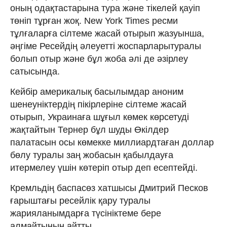
оның одақтастарына тура және тікелей қауіп
төніп тұрған жоқ. New York Times ресми
тұлғаларға сілтеме жасай отырып жазуынша,
әңгіме Ресейдің әлеуетті жоспарларытуралы
болып отыр және бұл жоба әлі де әзірлеу
сатысында.
Кейбір америкалық басылымдар аноним
шенеуніктердің пікірлеріне сілтеме жасай
отырып, Украинаға шұғыл көмек көрсетуді
жақтайтын Тернер бұл шуды Өкілдер
палатасын осы көмекке миллиардтаған доллар
бөлу туралы заң жобасын қабылдауға
итермелеу үшін көтеріп отыр деп есептейді.
Кремльдің баспасөз хатшысы Дмитрий Песков
ғарыштағы ресейлік қару туралы
жарияланымдарға түсініктеме бере
алмайтынын айтты.