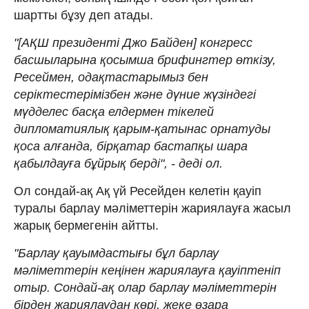
шартты бұзу деп атады.
"[АҚШ президенті Джо Байден] конгресс
басшыларына қосымша брифингтер өткізу,
Ресеймен, одақтастарымыз бен
серіктестерімізбен және дүние жүзіндегі
мүдделес басқа елдермен тікелей
дипломатиялық қарым-қатынас орнатуды
қоса алғанда, бірқатар бастапқы шара
қабылдауға бұйрық берді", - деді ол.
Ол сондай-ақ Ақ үй Ресейден келетін қауіп
туралы барлау мәліметтерін жариялауға жасыл
жарық бермегенін айтты.
"Барлау қауымдастығы бұл барлау
мәліметтерін кеңінен жариялауға қауіптеніп
отыр. Сондай-ақ олар барлау мәліметтерін
бірден жариялаудан көрі, жеке өзара