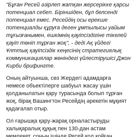
"Бұған Ресей әзірлеп жатқан жерсерікке қарсы
потенциал себеп. Біріншіден, бұл белсенді
потенциал емес. Ресейдің осы ерекше
потенциалды құруға деген ұмтылысы уайым
тұғызғанымен, ешкімнің қауіпсіздігіне тікелей
қауіп төніп тұрған жоқ", - деді Ақ үйдегі
Ұлттық қауіпсіздік кеңесінің стратегиялық
коммуникациялар жөніндегі үйлестірушісі Джон
Кирби брифингте.
Оның айтуынша, сөз Жердегі адамдарға
немесе объектілерге шабуыл жасау үшін
қолданылатын қару турасында болып тұрған
жоқ, бірақ Вашингтон Ресейдің әрекетін мұқият
қадағалап отыр.
Ол ғарышқа қару-жарақ орналастыруды
халықаралық құқық пен 130-дан астам
мемлекет, соның ішінде Ресей қол қойған