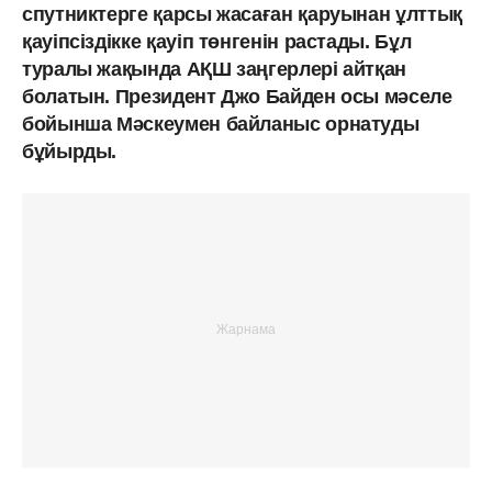
спутниктерге қарсы жасаған қаруынан ұлттық
қауіпсіздікке қауіп төнгенін растады. Бұл
туралы жақында АҚШ заңгерлері айтқан
болатын. Президент Джо Байден осы мәселе
бойынша Мәскеумен байланыс орнатуды
бұйырды.