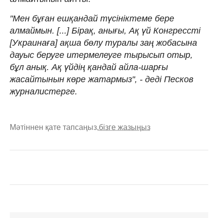
"Мен бұған ешқандай түсініктеме бере
алмаймын. [...] Бірақ, анығы, Ақ үй Конгрессті
[Украинаға] ақша бөлу туралы заң жобасына
дауыс беруге итермелеуге тырысып отыр,
бұл анық. Ақ үйдің қандай айла-шарғы
жасайтынын көре жатармыз", - деді Песков
журналистерге.
Мәтіннен қате тапсаңыз,
бізге жазыңыз