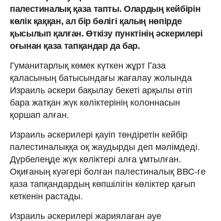
палестиналық қаза тапты. Олардың кейбірін
көлік қаққан, ал бір бөлігі қалың нөпірде
қысылып қалған. Өткізу пунктінің әскерилері
оғынан қаза тапқандар да бар.
Гуманитарлық көмек күткен жұрт Газа
қаласының батысындағы жағалау жолында
Израиль әскери бақылау бекеті арқылы өтіп
бара жатқан жүк көліктерінің колоннасын
қоршап алған.
Израиль әскерилері қауіп төндіретін кейбір
палестиналыққа оқ жаудырды деп мәлімдеді.
Дүрбелеңде жүк көліктері алға ұмтылған.
Оқиғаның куәгері болған палестиналық ВВС-ге
қаза тапқандардың көпшілігін көліктер қағып
кеткенін растады.
Израиль әскерилері жариялаған әуе