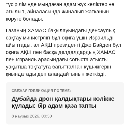
түсірілімінде мыңдаған адам жүк көліктеріне
ағылып, айналасында жиналып жатқанын
көруге болады.
Газаның ХАМАС бақылауындағы Денсаулық
сақтау министрлігі бұл оқиға үшін Израильді
айыптады, ал АҚШ президенті Джо Байден бұл
оқиға АҚШ пен басқа делдалдардың ХАМАС
пен Израиль арасындағы соғыста атысты
уақытша тоқтатуға бағытталған күш-жігерін
қиындатады деп алаңдайтынын жеткізді.
СВЕЖАЯ ПУБЛИКАЦИЯ ПО ТЕМЕ:
Дубайда дрон қалдықтары көлікке
құлады: бір адам қаза тапты
8 наурыз 2026, 09:59