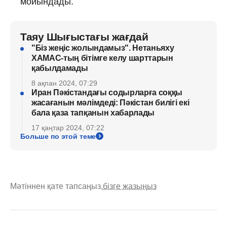
мойындады.
Таяу Шығыстағы жағдай
"Біз жеңіс жолындамыз". Нетаньяху
ХАМАС-тың бітімге келу шарттарын
қабылдамады
8 ақпан 2024, 07:29
Иран Пәкістандағы содырларға соққы
жасағанын мәлімдеді: Пәкістан билігі екі
бала қаза тапқанын хабарлады
17 қаңтар 2024, 07:22
Больше по этой теме
Мәтіннен қате тапсаңыз,
бізге жазыңыз