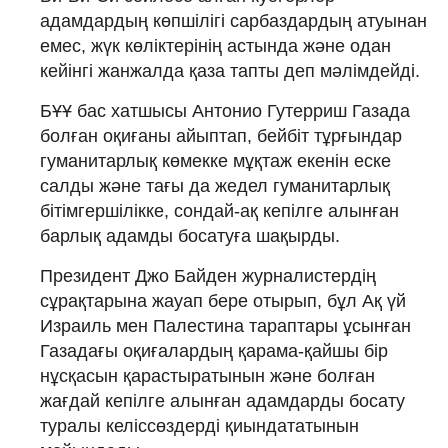
адамдардың көпшілігі сарбаздардың атуынан
емес, жүк көліктерінің астында және одан
кейінгі жанжалда қаза тапты деп мәлімдейді.
БҰҰ бас хатшысы Антонио Гутерриш Газада
болған оқиғаны айыптап, бейбіт тұрғындар
гуманитарлық көмекке мұқтаж екенін еске
салды және тағы да жедел гуманитарлық
бітімгершілікке, сондай-ақ кепілге алынған
барлық адамды босатуға шақырды.
Президент Джо Байден журналистердің
сұрақтарына жауап бере отырып, бұл Ақ үй
Израиль мен Палестина тараптары ұсынған
Газадағы оқиғалардың қарама-қайшы бір
нұсқасын қарастыратынын және болған
жағдай кепілге алынған адамдарды босату
туралы келіссөздерді қиындататынын