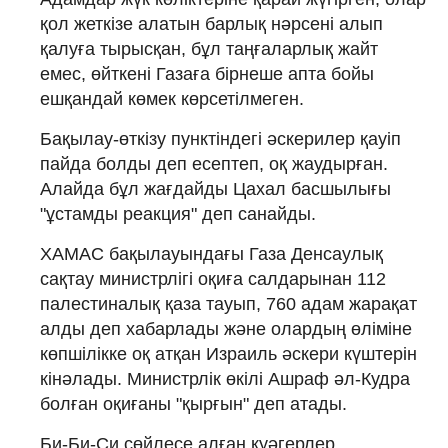
қол жеткізе алатын барлық нәрсені алып
қалуға тырысқан, бұл таңғаларлық жайт
емес, өйткені Газаға бірнеше апта бойы
ешқандай көмек көрсетілмеген.
Бақылау-өткізу пунктіндегі әскерилер қауіп
пайда болды деп есептеп, оқ жаудырған.
Алайда бұл жағдайды Цахал басшылығы
"ұстамды реакция" деп санайды.
ХАМАС бақылауындағы Газа Денсаулық
сақтау министрлігі оқиға салдарынан 112
палестиналық қаза тауып, 760 адам жарақат
алды деп хабарлады және олардың өліміне
көпшілікке оқ атқан Израиль әскери күштерін
кінәлады. Министрлік өкілі Ашраф әл-Кудра
болған оқиғаны "қырғын" деп атады.
Би-Би-Си сөйлесе алған куәгерлер