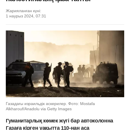
Жарияланған күні:
1 наурыз 2024, 07:31
Газадағы израильдік әскерилер. Фото: Mostafa
Alkharouf/Anadolu via Getty Images
Гуманитарлық көмек жүгі бар автоколонна
Газаға кірген уақытта 110-нан аса