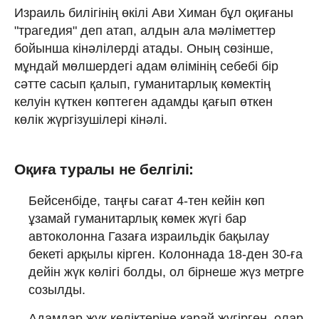
Израиль билігінің өкілі Ави Химан бұл оқиғаны
"трагедия" деп атап, алдын ала мәліметтер
бойынша кінәлілерді атады. Оның сөзінше,
мұндай мөлшердегі адам өлімінің себебі бір
сәтте сасып қалып, гуманитарлық көмектің
келуін күткен көптеген адамды қағып өткен
көлік жүргізушілері кінәлі.
Оқиға туралы не белгілі:
Бейсенбіде, таңғы сағат 4-тен кейін көп
ұзамай гуманитарлық көмек жүгі бар
автоколонна Газаға израильдік бақылау
бекеті арқылы кірген. Колоннада 18-ден 30-ға
дейін жүк көлігі болды, ол бірнеше жүз метрге
созылды.
Адамдар жүк көліктеріне қарай жүгірген, олар