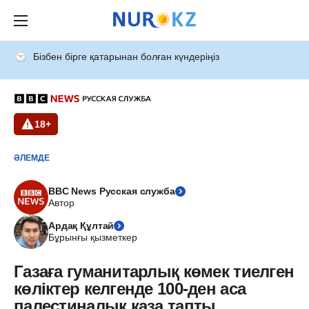
Бізбен бірге қатарынан болған күндеріңіз
18+
ӘЛЕМДЕ
BBC News Русская служба
Автор
Ардақ Құлтай
Бұрынғы қызметкер
Газаға гуманитарлық көмек тиелген
көліктер келгенде 100-ден аса
палестиналық қаза тапты