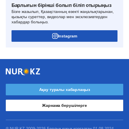
Барлығын бірінші болып біліп отырыңыз
Бізге жазылып, Қазақстанның өзекті жаңалықтарынан,
қызықты суреттер, видеолар мен эксклюзивтерден
хабардар болыңыз.
Instagram
Ақау туралы хабарлаңыз
Жарнама берушілерге
® NUR.KZ 2009-2026 Барлық құқық қорғалған 01.08.2024