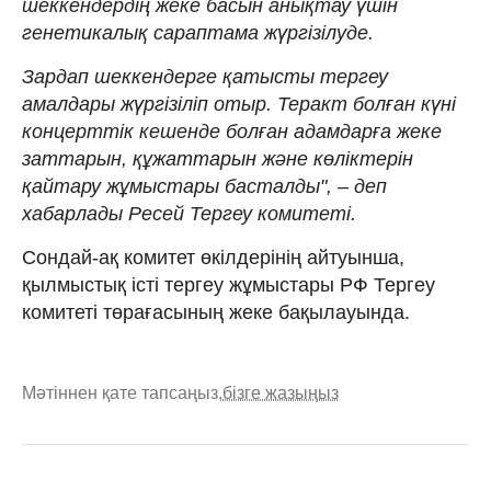
шеккендердің жеке басын анықтау үшін
генетикалық сараптама жүргізілуде.
Зардап шеккендерге қатысты тергеу
амалдары жүргізіліп отыр. Теракт болған күні
концерттік кешенде болған адамдарға жеке
заттарын, құжаттарын және көліктерін
қайтару жұмыстары басталды", – деп
хабарлады Ресей Тергеу комитеті.
Сондай-ақ комитет өкілдерінің айтуынша,
қылмыстық істі тергеу жұмыстары РФ Тергеу
комитеті төрағасының жеке бақылауында.
Мәтіннен қате тапсаңыз,
бізге жазыңыз