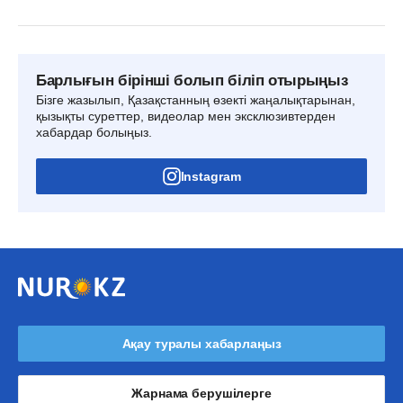
Барлығын бірінші болып біліп отырыңыз
Бізге жазылып, Қазақстанның өзекті жаңалықтарынан,
қызықты суреттер, видеолар мен эксклюзивтерден
хабардар болыңыз.
Instagram
Ақау туралы хабарлаңыз
Жарнама берушілерге