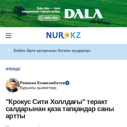
Бізбен бірге қатарынан болған күндеріңіз
ӘЛЕМДЕ
Рамазан Есмағамбетов
Бұрынғы қызметкер
"Крокус Сити Холлдағы" теракт
салдарынан қаза тапқандар саны
артты