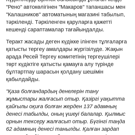
"Рено" автокөлігінен "Макаров" тапаншасы мен
"Калашников" автоматының магазині табылып,
тәркіленді. Тәркіленген қаруларға қажетті
кешенді сараптамалар тағайындалды.
Теракт жасады деген күдікке ілінген тұлғаларға
қатысты тергеу амалдары жүргізілуде. Жақын
арада Ресей Тергеу комитетінің тергеушілері
төрт күдіктіге қатысты қамауға алу түрінде
бұлтартпау шарасын қолдану шешімін
қабылдайды.
"Қаза болғандардың денелерін тану
жұмыстары жалғасып отыр. Қазіргі уақытта
қайғылы оқиға болған жерден 137 адамның
денесі табылды, оның үшеуі балалар. Қылмыс
орнын тексеру жалғасып отыр. Бүгінгі таңда
62 адамның денесі танылды. Қалған зардап