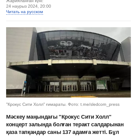
Жарияланған күні:
24 наурыз 2024, 20:00
Читать на русском
"Крокус Сити Холл" ғимараты. Фото: t.me/sledcom_press
Мәскеу маңындағы "Крокус Сити Холл"
концерт залында болған теракт салдарынан
қаза тапқандар саны 137 адамға жетті. Бұл