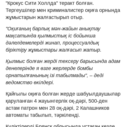
"Крокус Сити Холлда" теракт болған.
Тергеушілер мен криминалистер оқиға орнында
жұмыстарын жалғастырып отыр.
"Оқиғаның барлық мән-жайын анықтау
мақсатында қылмыстық іс бойынша
дәлелдемелерді жинап, процессуалдық
біріктіру жұмыстары жалғасып жатыр.
Қылмыс болған жерді тексеру барысында адам
денелерінде я өзге жерлерде бомбы
орнатылғанының ізі табылмады", – деді
ведомство өкілдері.
Қайғылы оқиға болған жерде шабуылдаушылар
қаруланған 4 жауынгерлік оқ-дәрі, 500-ден
астам патрон мен 28 оқ-дәрі, 2 Калашников
автоматы табылып, тәркіленді.
Күдіктілерді Брянск облысында ұстаған кезде