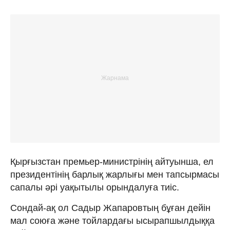
Қырғызстан премьер-министрінің айтуынша, ел
президентінің барлық жарлығы мен тапсырмасы
сапалы әрі уақытылы орындалуға тиіс.
Сондай-ақ ол Садыр Жапаровтың бұған дейін
мал союға және тойлардағы ысырапшылдыққа