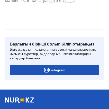
Мәтіннен қате тапсаңыз,
бізге жазыңыз
Барлығын бірінші болып біліп отырыңыз
Бізге жазылып, Қазақстанның өзекті жаңалықтарынан,
қызықты суреттер, видеолар мен эксклюзивтерден
хабардар болыңыз.
Instagram