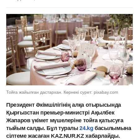
Тойға жайылған дастархан. Көрнекі сурет: pixabay.com
Президент Әкімшілігінің алқа отырысында
Қырғызстан премьер-министрі Ақылбек
Жапаров үкімет мүшелеріне тойға қатысуға
тыйым салды. Бұл туралы
24.kg
басылымына
сілтеме жасаған KAZ.NUR.KZ хабарлайды.