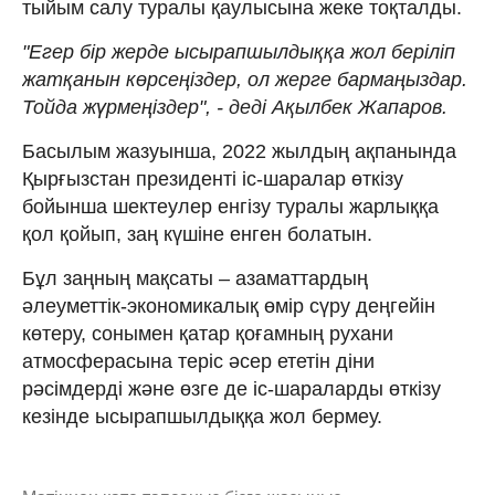
тыйым салу туралы қаулысына жеке тоқталды.
"Егер бір жерде ысырапшылдыққа жол беріліп
жатқанын көрсеңіздер, ол жерге бармаңыздар.
Тойда жүрмеңіздер", - деді Ақылбек Жапаров.
Басылым жазуынша, 2022 жылдың ақпанында
Қырғызстан президенті іс-шаралар өткізу
бойынша шектеулер енгізу туралы жарлыққа
қол қойып, заң күшіне енген болатын.
Бұл заңның мақсаты – азаматтардың
әлеуметтік-экономикалық өмір сүру деңгейін
көтеру, сонымен қатар қоғамның рухани
атмосферасына теріс әсер ететін діни
рәсімдерді және өзге де іс-шараларды өткізу
кезінде ысырапшылдыққа жол бермеу.