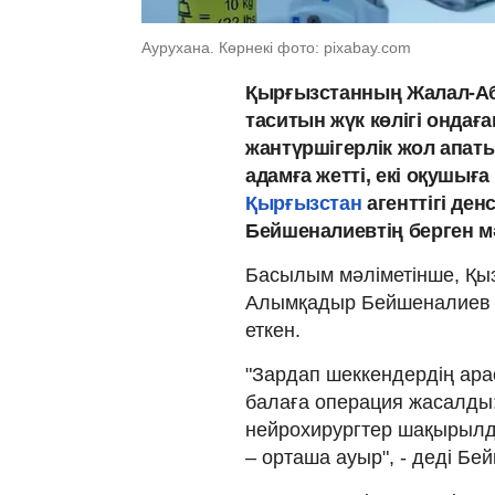
Аурухана. Көрнекі фото: pixabay.com
Қырғызстанның Жалал-Аб
таситын жүк көлігі ондағ
жантүршігерлік жол апат
адамға жетті, екі оқушығ
Қырғызстан
агенттігі де
Бейшеналиевтің берген мә
Басылым мәліметінше, Қыз
Алымқадыр Бейшеналиев бү
еткен.
"Зардап шеккендердің ара
балаға операция жасалды:
нейрохирургтер шақырылд
– орташа ауыр", - деді Бе