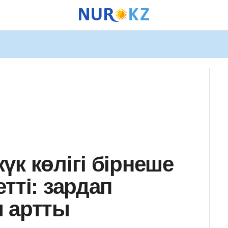
к көлігі бірнеше
тті: зардап
 артты