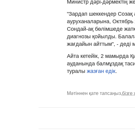
Министр дәрі-дәрмектің жетк
"Зардап шеккендер Созақ
ауруханаларына, Октябрь
Сондай-ақ бөлімшеде жатқа
диагнозы қойылды. Балал
жағдайын айттым", - деді 
Айта кетейік, 2 мамырда
ауданында балмұздақ тасит
туралы
жазған едік
.
Мәтіннен қате тапсаңыз,
бізге