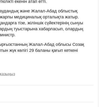
ілікті екенін атап өтті.
 аудандық және Жалал-Абад облыстық
 жарпы медициналық орталықта жатыр.
ндарға тізе, жіліншік сүйектерінің сынуы
ардың туыстарына хабарласып, олардың
министр.
 Қырғызстанның Жалал-Абад облысы Созақ
ын жүк көлігі 29 баланы қағып кеткені
 жазыңыз