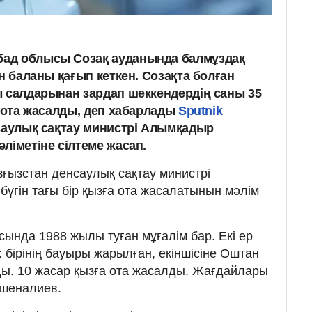
ад облысы Созақ ауданында балмұздақ
ан баланы қағып кеткен. Созақта болған
ы салдарынан зардап шеккендердің саны 35
а ота жасалды, деп хабарлады
Sputnik
нсаулық сақтау министрі Алымқадыр
ліметіне сілтеме жасап.
ғызстан денсаулық сақтау министрі
гін тағы бір қызға ота жасалатынын мәлім
сында 1988 жылы туған мұғалім бар. Екі ер
 бірінің бауыры жарылған, екіншісіне Оштан
ы. 10 жасар қызға ота жасалды. Жағдайлары
йшеналиев.