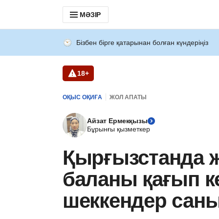
МӘЗІР
Бізбен бірге қатарынан болған күндеріңіз
18+
ОҚЫС ОҚИҒА
ЖОЛ АПАТЫ
Айзат Ермекқызы
Бұрынғы қызметкер
Қырғызстанда жү
баланы қағып ке
шеккендер саны