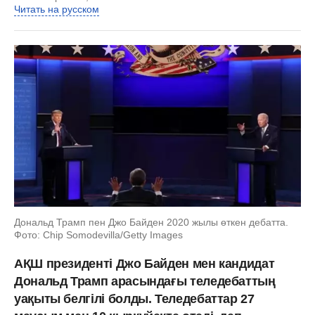
Читать на русском
Дональд Трамп пен Джо Байден 2020 жылы өткен дебатта.
Фото: Chip Somodevilla/Getty Images
АҚШ президенті Джо Байден мен кандидат
Дональд Трамп арасындағы теледебаттың
уақыты белгілі болды. Теледебаттар 27