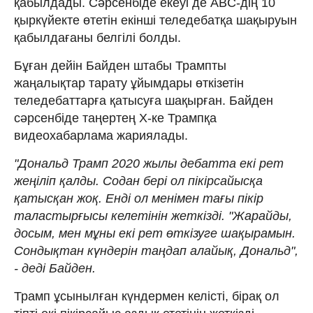
қабылдады. Сәрсенбіде екеуі де ABC-дің 10
қыркүйекте өтетін екінші теледебатқа шақыруын
қабылдағаны белгілі болды.
Бұған дейін Байден штабы Трампты
жаңалықтар тарату ұйымдары өткізетін
теледебаттарға қатысуға шақырған. Байден
сәрсенбіде таңертең X-ке Трампқа
видеохабарлама жариялады.
"Дональд Трамп 2020 жылы дебатта екі рет
жеңіліп қалды. Содан бері ол пікірсайысқа
қатысқан жоқ. Енді ол менімен тағы пікір
таластырғысы келетінін жеткізді. "Жарайды,
досым, мен мұны екі рет өткізуге шақырамын.
Сондықтан күндерін таңдап алайық, Дональд",
- деді Байден.
Трамп ұсынылған күндермен келісті, бірақ ол