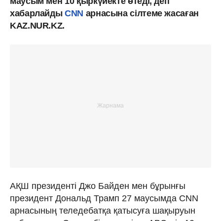
маусым мен 10 қыркүйекте өтеді, деп
хабарлайды
CNN
арнасына сілтеме жасаған
KAZ.NUR.KZ.
АҚШ президенті Джо Байден мен бұрынғы
президент Дональд Трамп 27 маусымда CNN
арнасының теледебатқа қатысуға шақыруын