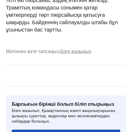
тіпті екі пікірсайыс аздық ететінін жеткізді.
Трамптың командасы сонымен қатар
үміткерлерді төрт пікірсайысқа қатысуға
шақырды. Байденнің сайлауалды штабы бұл
ұсыныстан бас тартты.
Мәтіннен қате тапсаңыз,
бізге жазыңыз
Барлығын бірінші болып біліп отырыңыз
Бізге жазылып, Қазақстанның өзекті жаңалықтарынан,
қызықты суреттер, видеолар мен эксклюзивтерден
хабардар болыңыз.