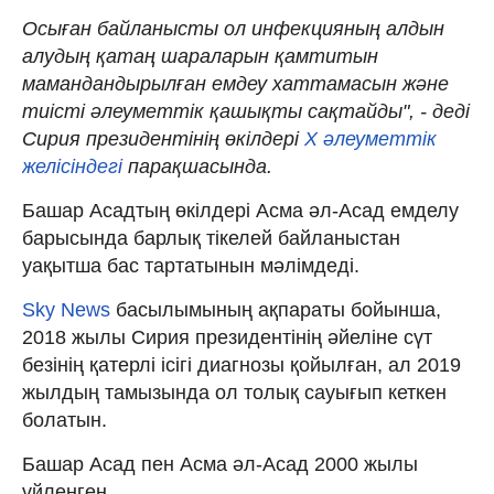
Осыған байланысты ол инфекцияның алдын
алудың қатаң шараларын қамтитын
мамандандырылған емдеу хаттамасын және
тиісті әлеуметтік қашықты сақтайды", - деді
Сирия президентінің өкілдері
X әлеуметтік
желісіндегі
парақшасында.
Башар Асадтың өкілдері Асма әл-Асад емделу
барысында барлық тікелей байланыстан
уақытша бас тартатынын мәлімдеді.
Sky News
басылымының ақпараты бойынша,
2018 жылы Сирия президентінің әйеліне сүт
безінің қатерлі ісігі диагнозы қойылған, ал 2019
жылдың тамызында ол толық сауығып кеткен
болатын.
Башар Асад пен Асма әл-Асад 2000 жылы
үйленген.