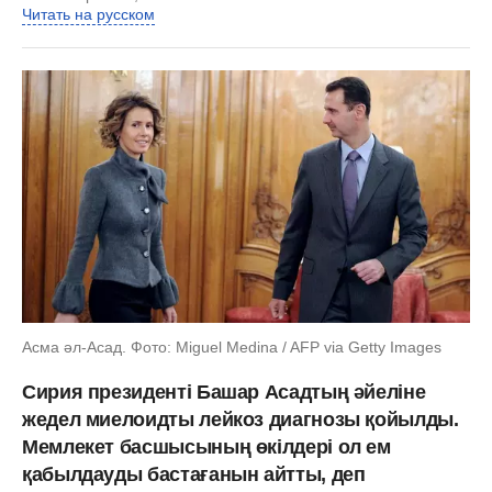
Читать на русском
Асма әл-Асад. Фото: Miguel Medina / AFP via Getty Images
Сирия президенті Башар Асадтың әйеліне
жедел миелоидты лейкоз диагнозы қойылды.
Мемлекет басшысының өкілдері ол ем
қабылдауды бастағанын айтты, деп