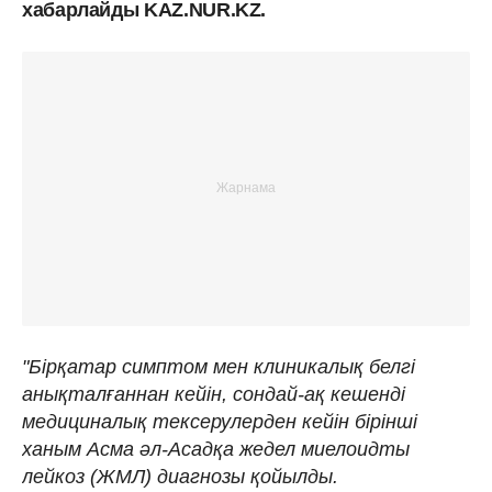
хабарлайды KAZ.NUR.KZ.
"Бірқатар симптом мен клиникалық белгі
анықталғаннан кейін, сондай-ақ кешенді
медициналық тексерулерден кейін бірінші
ханым Асма әл-Асадқа жедел миелоидты
лейкоз (ЖМЛ) диагнозы қойылды.