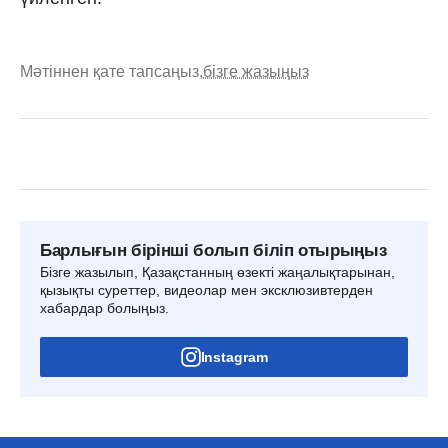
Мәтіннен қате тапсаңыз,
бізге жазыңыз
Барлығын бірінші болып біліп отырыңыз
Бізге жазылып, Қазақстанның өзекті жаңалықтарынан,
қызықты суреттер, видеолар мен эксклюзивтерден
хабардар болыңыз.
Instagram