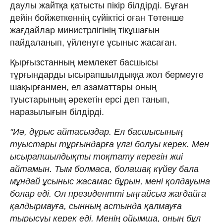
даулы жайтқа қатысты пікір білдірді. Бұған
дейін бойжеткеннің сүйіктісі оған Төтенше
жағдайлар министрлігінің тікұшағын
пайдаланып, үйленуге ұсыныс жасаған.
Қырғызстанның мемлекет басшысы
тұрғындарды ысырапшылдыққа жол бермеуге
шақырғанмен, ел азаматтары оның
туыстарының әрекетін ерсі деп танып,
наразылығын білдірді.
"Иә, дұрыс айтасыздар. Ел басшысының
туыстары тұрғындарға үлгі болуы керек. Мен
ысырапшылдықты тоқтату керегін жиі
айтамын. Тым болмаса, болашақ күйеу бала
мұндай ұсыныс жасамас бұрын, мені қолдауына
болар еді. Ол президентті ыңғайсыз жағдайға
қалдырмауға, сынның астында қалмауға
тырысуы керек еді. Менің ойымша, оның бұл