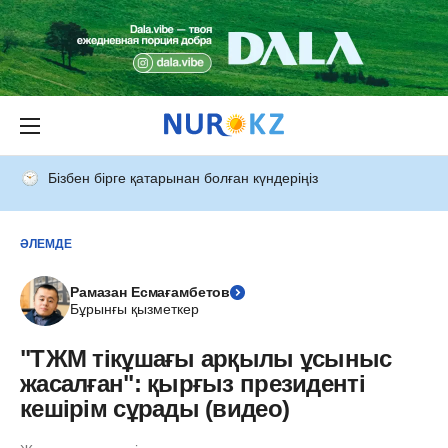
Бізбен бірге қатарынан болған күндеріңіз
ӘЛЕМДЕ
Рамазан Есмағамбетов
Бұрынғы қызметкер
"ТЖМ тікұшағы арқылы ұсыныс
жасалған": қырғыз президенті
кешірім сұрады (видео)