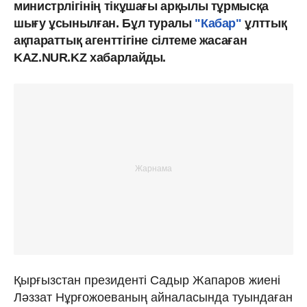
министрлігінің тікұшағы арқылы тұрмысқа
шығу ұсынылған. Бұл туралы
"Кабар"
ұлттық
ақпараттық агенттігіне сілтеме жасаған
KAZ.NUR.KZ хабарлайды.
Қырғызстан президенті Садыр Жапаров жиені
Ләззат Нұрғожоеваның айналасында туындаған