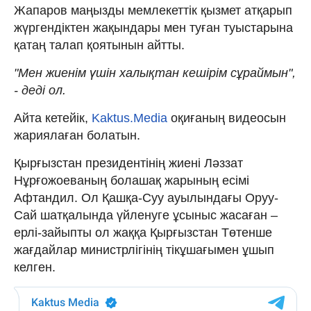
Жапаров маңызды мемлекеттік қызмет атқарып
жүргендіктен жақындары мен туған туыстарына
қатаң талап қоятынын айтты.
"Мен жиенім үшін халықтан кешірім сұраймын",
- деді ол.
Айта кетейік,
Kaktus.Media
оқиғаның видеосын
жариялаған болатын.
Қырғызстан президентінің жиені Ләззат
Нұрғожоеваның болашақ жарының есімі
Афтандил. Ол Қашқа-Суу ауылындағы Оруу-
Сай шатқалында үйленуге ұсыныс жасаған –
ерлі-зайыпты ол жаққа Қырғызстан Төтенше
жағдайлар министрлігінің тікұшағымен ұшып
келген.