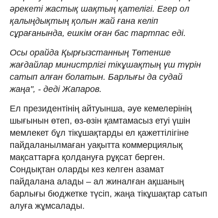
әрекеті жастық шақтың қателігі. Егер ол
қалыңдықтың қолын жай ғана келіп
сұрағанында, ешкім оған бас тартпас еді.
Осы орайда Қырғызстанның Төтенше
жағдайлар министрлігі тікұшақтың үш түрін
сатып алған болатын. Барлығы да судай
жаңа", - деді Жапаров.
Ел президентінің айтуынша, әуе кемелерінің
шығынын өтеп, өз-өзін қамтамасыз етуі үшін
мемлекет бұл тікұшақтарды ел қажеттілігіне
пайдаланылмаған уақытта коммерциялық
мақсаттарға қолдануға рұқсат берген.
Сондықтан оларды кез келген азамат
пайдалана алады – ал жиналған ақшаның
барлығы бюджетке түсіп, жаңа тікұшақтар сатып
алуға жұмсалады.