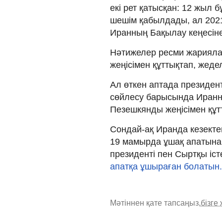
екі рет қатысқан: 12 жыл 
шешім қабылдады, ал 202
Иранның Бақылау кеңесіне
Нәтижелер ресми жариялан
жеңісімен құттықтап, жед
Ал өткен аптада президе
сөйлесу барысында Иранн
Пезешкянды жеңісімен құтт
Сондай-ақ Иранда кезекте
19 мамырда ұшақ апатына
президенті пен Сыртқы іст
апатқа ұшыраған болатын.
Мәтіннен қате тапсаңыз,
бізге