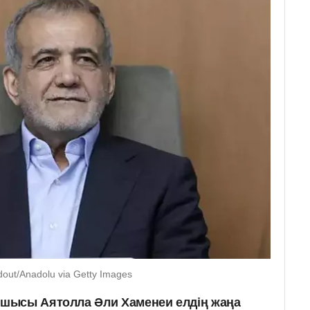
out/Anadolu via Getty Images
шысы Аятолла Әли Хаменеи елдің жаңа