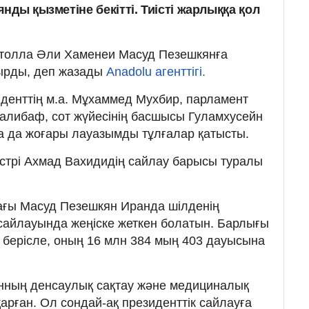
нды қызметіне бекітті. Тиісті жарлыққа қол
ятолла Әли Хаменеи Масуд Пезешкянға
ырды, деп жазады
Anadolu агенттігі.
денттің м.а. Мұхаммед Мухбир, парламент
алибаф, сот жүйесінің басшысы Гуламхусейн
а да жоғары лауазымды тұлғалар қатысты.
нистрі Ахмад Вахидидің сайлау барысы туралы
.
стағы Масуд Пезешкян Иранда шілденің
сайлауында жеңіске жеткен болатын. Барлығы
 берісле, оның 16 млн 384 мың 403 дауысына
анның денсаулық сақтау және медициналық
қарған. Ол сондай-ақ президенттік сайлауға