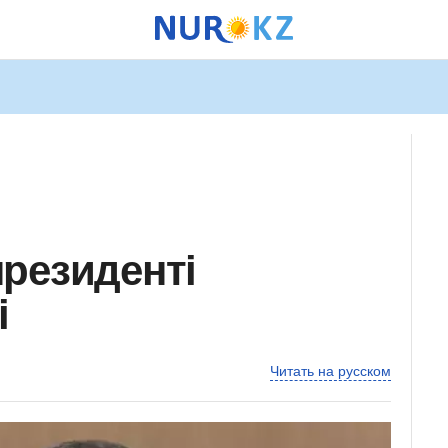
резиденті
і
Читать на русском