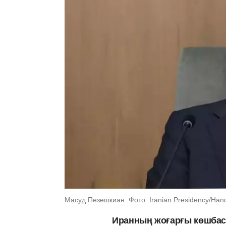
Масуд Пезешкиан. Фото: Iranian Presidency/Hand
Иранның жоғарғы көшбас