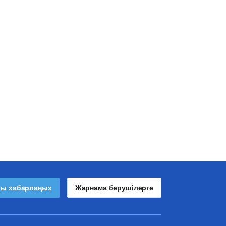
лы хабарлаңыз
Жарнама берушілерге