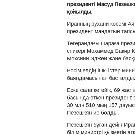
президенті Масуд Пезешкя
қойылды.
Иранның рухани көсемі А
президент мандатын тапс
Тегерандағы шараға прези
спикері Мохаммед Бакир К
Мохсини Эджеи және басқ
Рәсім елдің ішкі істер ми
баяндамасынан басталды
Еске сала кетейік, 69 жа
басында өткен президент 
30 млн 510 мың 157 дауыс
Пезешкян ие болды.
Пезешкян бұған дейін Ир
білім министрі қызметін ат