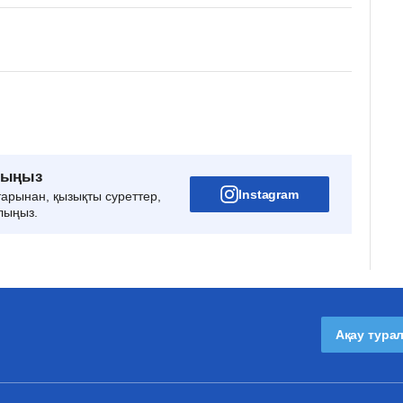
рыңыз
Instagram
тарынан, қызықты суреттер,
лыңыз.
Ақау тура