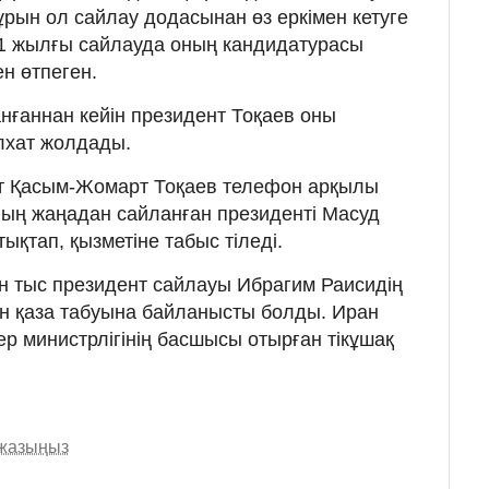
бұрын ол сайлау додасынан өз еркімен кетуге
1 жылғы сайлауда оның кандидатурасы
н өтпеген.
ғаннан кейін президент Тоқаев оны
елхат жолдады.
нт Қасым-Жомарт Тоқаев телефон арқылы
ың жаңадан сайланған президенті Масуд
ықтап, қызметіне табыс тіледі.
н тыс президент сайлауы Ибрагим Раисидің
н қаза табуына байланысты болды. Иран
ер министрлігінің басшысы отырған тікұшақ
 жазыңыз