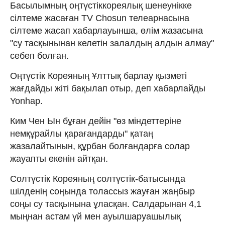
Басылымның оңтүстіккореялық шенеунікке
сілтеме жасаған TV Chosun телеарнасына
сілтеме жасап хабарлауынша, өлім жазасына
"су тасқынынан келетін залалдың алдын алмау"
себеп болған.
Оңтүстік Кореяның Ұлттық барлау қызметі
жағдайды жіті бақылап отыр, деп хабарлайды
Yonhap.
Ким Чен Ын бұған дейін "өз міндеттеріне
немқұрайлы қарағандарды" қатаң
жазалайтынын, құрбан болғандарға солар
жауапты екенін айтқан.
Солтүстік Кореяның солтүстік-батысында
шілденің соңында толассыз жауған жаңбыр
соңы су тасқынына ұласқан. Салдарынан 4,1
мыңнан астам үй мен ауылшаруашылық