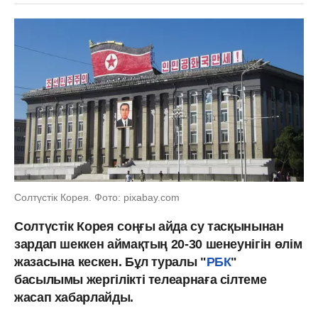
Солтүстік Корея. Фото: pixabay.com
Солтүстік Корея соңғы айда су тасқынынан
зардап шеккен аймақтың 20-30 шенеунігін өлім
жазасына кескен. Бұл туралы "
РБК
"
басылымы жергілікті телеарнаға сілтеме
жасап хабарлайды.