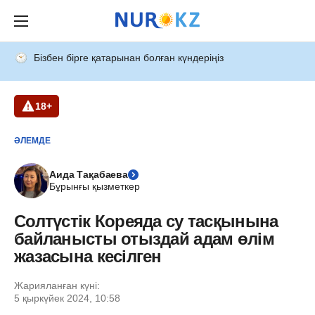
Бізбен бірге қатарынан болған күндеріңіз
18+
ӘЛЕМДЕ
Аида Тақабаева
Бұрынғы қызметкер
Солтүстік Кореяда су тасқынына
байланысты отыздай адам өлім
жазасына кесілген
Жарияланған күні:
5 қыркүйек 2024, 10:58