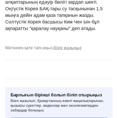
алқаптарының едәуір бөлігі зардап шекті.
Оңтүстік Корея БАҚ-тары су тасқынынан 1,5
мыңға дейін адам қаза тапқанын жазды.
Солтүстік Корея басшысы Ким Чен Ын бұл
ақпаратты "қаралау науқаны" деп атады.
Мәтіннен қате тапсаңыз,
бізге жазыңыз
Барлығын бірінші болып біліп отырыңыз
Бізге жазылып, Қазақстанның өзекті жаңалықтарынан,
қызықты суреттер, видеолар мен эксклюзивтерден
хабардар болыңыз.