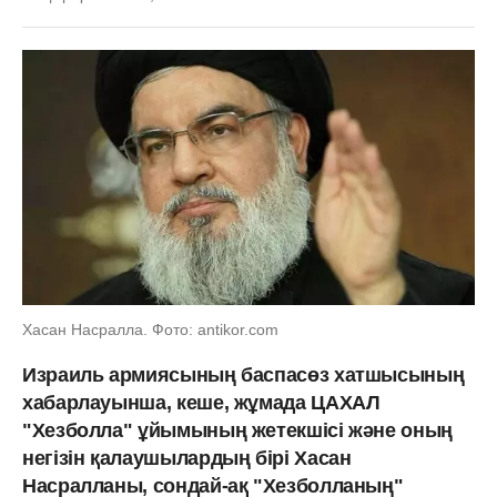
Хасан Насралла. Фото: antikor.com
Израиль армиясының баспасөз хатшысының
хабарлауынша, кеше, жұмада ЦАХАЛ
"Хезболла" ұйымының жетекшісі және оның
негізін қалаушылардың бірі Хасан
Насралланы, сондай-ақ "Хезболланың"