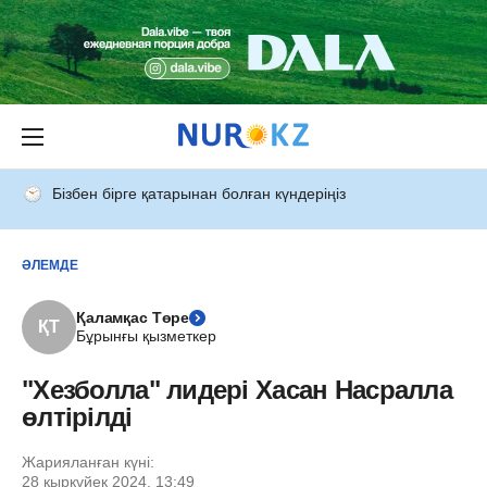
Бізбен бірге қатарынан болған күндеріңіз
ӘЛЕМДЕ
Қаламқас Төре
ҚТ
Бұрынғы қызметкер
"Хезболла" лидері Хасан Насралла
өлтірілді
Жарияланған күні:
28 қыркүйек 2024, 13:49