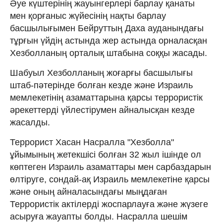
Әуе күштерінің жауынгерлері барлау қанаты
мен қорғаныс жүйесінің нақты барлау
басшылығымен Бейруттың Даха ауданындағы
тұрғын үйдің астында жер астында орналасқан
Хезболланың орталық штабына соққы жасады.
Шабуыл Хезболланың жоғарғы басшылығы
штаб-пәтерінде болған кезде және Израиль
мемлекетінің азаматтарына қарсы террористік
әрекеттерді үйлестірумен айналысқан кезде
жасалды.
Террорист Хасан Насралла "Хезболла"
ұйымының жетекшісі болған 32 жыл ішінде ол
көптеген Израиль азаматтары мен сарбаздарын
өлтіруге, сондай-ақ Израиль мемлекетіне қарсы
және оның айналасындағы мыңдаған
Террористік актілерді жоспарлауға және жүзеге
асыруға жауапты болды. Насралла шешім