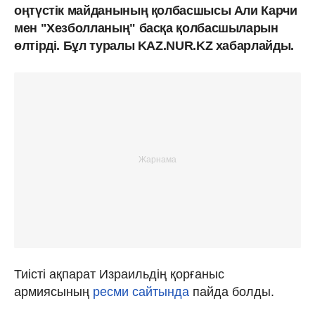
оңтүстік майданының қолбасшысы Али Карчи
мен "Хезболланың" басқа қолбасшыларын
өлтірді. Бұл туралы KAZ.NUR.KZ хабарлайды.
Тиісті ақпарат Израильдің қорғаныс
армиясының
ресми сайтында
пайда болды.