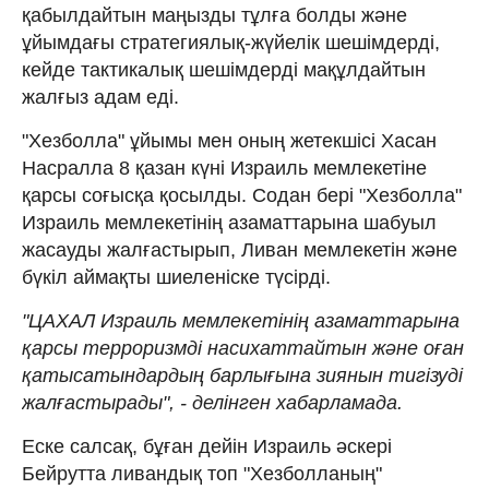
қабылдайтын маңызды тұлға болды және
ұйымдағы стратегиялық-жүйелік шешімдерді,
кейде тактикалық шешімдерді мақұлдайтын
жалғыз адам еді.
"Хезболла" ұйымы мен оның жетекшісі Хасан
Насралла 8 қазан күні Израиль мемлекетіне
қарсы соғысқа қосылды. Содан бері "Хезболла"
Израиль мемлекетінің азаматтарына шабуыл
жасауды жалғастырып, Ливан мемлекетін және
бүкіл аймақты шиеленіске түсірді.
"ЦАХАЛ Израиль мемлекетінің азаматтарына
қарсы терроризмді насихаттайтын және оған
қатысатындардың барлығына зиянын тигізуді
жалғастырады", - делінген хабарламада.
Еске салсақ, бұған дейін Израиль әскері
Бейрутта ливандық топ "Хезболланың"