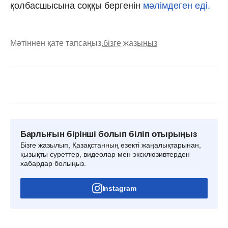
қолбасшысына соққы бергенін
мәлімдеген еді.
Мәтіннен қате тапсаңыз,
бізге жазыңыз
Барлығын бірінші болып біліп отырыңыз
Бізге жазылып, Қазақстанның өзекті жаңалықтарынан,
қызықты суреттер, видеолар мен эксклюзивтерден
хабардар болыңыз.
Instagram