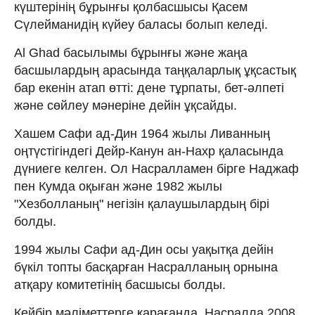
күштерінің бұрынғы қолбасшысы Қасем
Сүлейманидің күйеу баласы болып келеді.
Al Ghad басылымы бұрынғы және жаңа
басшылардың арасында таңқаларлық ұқсастық
бар екенін атап өтті: дене тұрпаты, бет-әлпеті
және сөйлеу мәнеріне дейін ұқсайды.
Хашем Сафи ад-Дин 1964 жылы Ливанның
оңтүстігіндегі Дейр-Канун ан-Нахр қаласында
дүниеге келген. Ол Насралламен бірге Наджаф
пен Кумда оқыған және 1982 жылы
"Хезболланың" негізін қалаушылардың бірі
болды.
1994 жылы Сафи ад-Дин осы уақытқа дейін
бүкіл топты басқарған Насралланың орнына
атқару комитетінің басшысы болды.
Кейбір мәліметтерге қарағанда, Насралла 2008