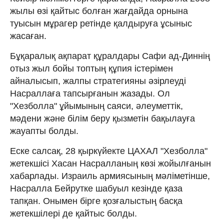
жылы өзі қайтыс болған жағдайда орнына
туысын мұрагер ретінде қалдыруға ұсыныс
жасаған.
Бұқаралық ақпарат құралдары Сафи ад-Диннің
отыз жыл бойы топтың құпия істерімен
айналысып, жалпы стратегияны әзірлеуді
Насраллаға тапсырғанын жазады. Ол
"Хезболла" ұйымының саяси, әлеуметтік,
мәдени және білім беру қызметін бақылауға
жауапты болды.
Еске салсақ, 28 қыркүйекте ЦАХАЛ "Хезболла"
жетекшісі Хасан Насралланың көзі жойылғанын
хабарлады. Израиль армиясының мәліметінше,
Насралла Бейрутке шабуыл кезінде қаза
тапқан. Онымен бірге қозғалыстың басқа
жетекшілері де қайтыс болды.