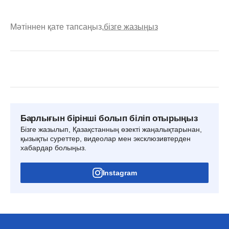
Мәтіннен қате тапсаңыз,
бізге жазыңыз
Барлығын бірінші болып біліп отырыңыз
Бізге жазылып, Қазақстанның өзекті жаңалықтарынан,
қызықты суреттер, видеолар мен эксклюзивтерден
хабардар болыңыз.
Instagram