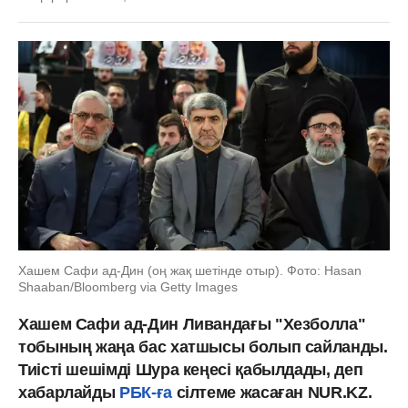
Хашем Сафи ад-Дин (оң жақ шетінде отыр). Фото: Hasan
Shaaban/Bloomberg via Getty Images
Хашем Сафи ад-Дин Ливандағы "Хезболла"
тобының жаңа бас хатшысы болып сайланды.
Тиісті шешімді Шура кеңесі қабылдады, деп
хабарлайды
РБК-ға
сілтеме жасаған NUR.KZ.