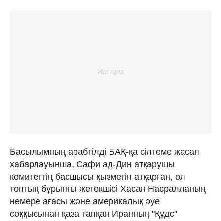
Басылымның арабтілді БАҚ-қа сілтеме жасап
хабарлауынша, Сафи ад-Дин атқарушы
комитеттің басшысы қызметін атқарған, ол
топтың бұрынғы жетекшісі Хасан Насралланың
немере ағасы және америкалық әуе
соққысынан қаза тапқан Иранның "Құдс"