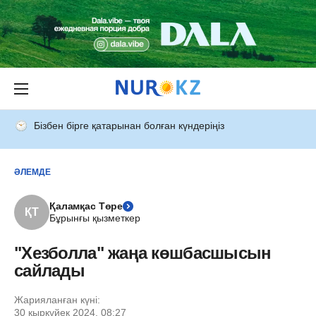
Бізбен бірге қатарынан болған күндеріңіз
ӘЛЕМДЕ
Қаламқас Төре
ҚТ
Бұрынғы қызметкер
"Хезболла" жаңа көшбасшысын
сайлады
Жарияланған күні:
30 қыркүйек 2024, 08:27