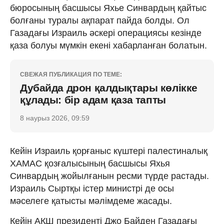
бюросының басшысы Яхье Синвардың қайтыс
болғаны туралы ақпарат пайда болды. Ол
Газадағы Израиль әскері операциясы кезінде
қаза болуы мүмкін екені хабарланған болатын.
СВЕЖАЯ ПУБЛИКАЦИЯ ПО ТЕМЕ:
Дубайда дрон қалдықтары көлікке
құлады: бір адам қаза тапты
8 наурыз 2026, 09:59
Кейін Израиль қорғаныс күштері палестиналық
ХАМАС қозғалысының басшысы Яхья
Синвардың жойылғанын ресми түрде растады.
Израиль Сыртқы істер министрі де осы
мәселеге қатысты мәлімдеме жасады.
Кейін АҚШ президенті Джо Байден Газадағы