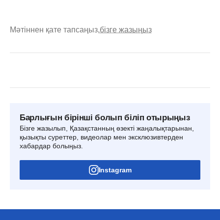
Мәтіннен қате тапсаңыз,
бізге жазыңыз
Барлығын бірінші болып біліп отырыңыз
Бізге жазылып, Қазақстанның өзекті жаңалықтарынан,
қызықты суреттер, видеолар мен эксклюзивтерден
хабардар болыңыз.
Instagram