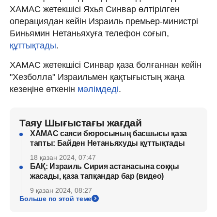
ХАМАС жетекшісі Яхья Синвар өлтірілген
операциядан кейін Израиль премьер-министрі
Биньямин Нетаньяхуға телефон соғып,
құттықтады
.
ХАМАС жетекшісі Синвар қаза болғаннан кейін
"Хезболла" Израильмен қақтығыстың жаңа
кезеңіне өткенін
мәлімдеді
.
Таяу Шығыстағы жағдай
ХАМАС саяси бюросының басшысы қаза
тапты: Байден Нетаньяхуды құттықтады
18 қазан 2024, 07:47
БАҚ: Израиль Сирия астанасына соққы
жасады, қаза тапқандар бар (видео)
9 қазан 2024, 08:27
Больше по этой теме