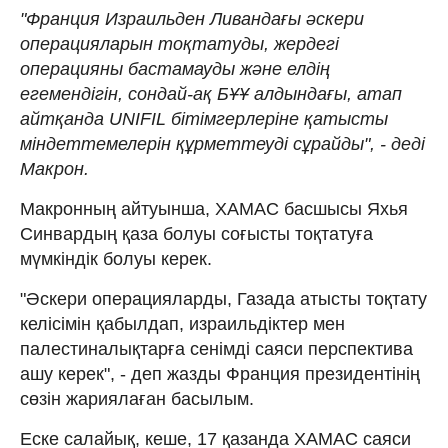
"Франция Израильден Ливандағы әскери
операцияларын тоқтатуды, жердегі
операцияны бастамауды және елдің
егемендігін, сондай-ақ БҰҰ алдындағы, атап
айтқанда UNIFIL бітімгерлеріне қатысты
міндеттемелерін құрметтеуді сұрайды", - деді
Макрон.
Макронның айтуынша, ХАМАС басшысы Яхья
Синвардың қаза болуы соғысты тоқтатуға
мүмкіндік болуы керек.
"Әскери операцияларды, Газада атысты тоқтату
келісімін қабылдап, израильдіктер мен
палестиналықтарға сенімді саяси перспектива
ашу керек", - деп жазды Франция президентінің
сөзін жариялаған басылым.
Еске салайық, кеше, 17 қазанда ХАМАС саяси