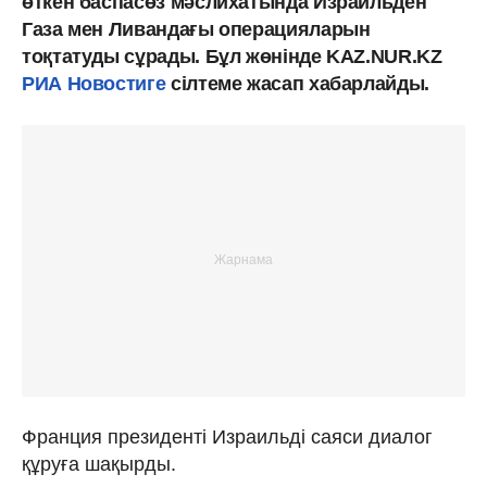
өткен баспасөз мәслихатында Израильден
Газа мен Ливандағы операцияларын
тоқтатуды сұрады. Бұл жөнінде KAZ.NUR.KZ
РИА Новостиге
сілтеме жасап хабарлайды.
Франция президенті Израильді саяси диалог
құруға шақырды.