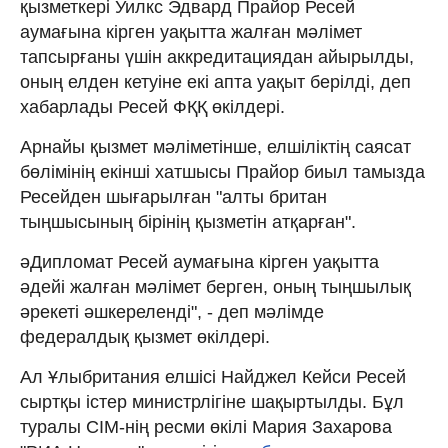
қызметкері Уилкс Эдвард Прайор Ресей
аумағына кірген уақытта жалған мәлімет
тапсырғаны үшін аккредитациядан айырылды,
оның елден кетуіне екі апта уақыт берілді, деп
хабарлады Ресей ФҚҚ өкілдері.
Арнайы қызмет мәліметінше, елшіліктің саясат
бөлімінің екінші хатшысы Прайор биыл тамызда
Ресейден шығарылған "алты британ
тыңшысының бірінің қызметін атқарған".
әДипломат Ресей аумағына кірген уақытта
әдейі жалған мәлімет берген, оның тыңшылық
әрекеті әшкереленді", - деп мәлімде
федералдық қызмет өкілдері.
Ал Ұлыбритания елшісі Найджел Кейси Ресей
сыртқы істер министрлігіне шақыртылды. Бұл
туралы СІМ-нің ресми өкілі Мария Захарова