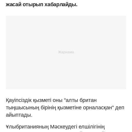
жасай отырып хабарлайды.
Қауіпсіздік қызметі оны "алты британ
тыңшысының бірінің қызметіне орналасқан" деп
айыптады.
Ұлыбританияның Мәскеудегі елшілігінің