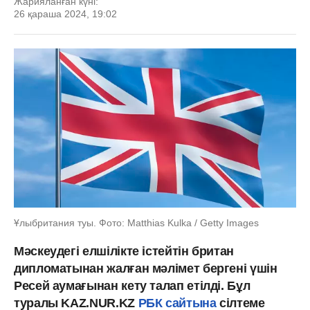
Жарияланған күні:
26 қараша 2024, 19:02
Ұлыбритания туы. Фото: Matthias Kulka / Getty Images
Мәскеудегі елшілікте істейтін британ
дипломатынан жалған мәлімет бергені үшін
Ресей аумағынан кету талап етілді. Бұл
туралы KAZ.NUR.KZ
РБК сайтына
сілтеме