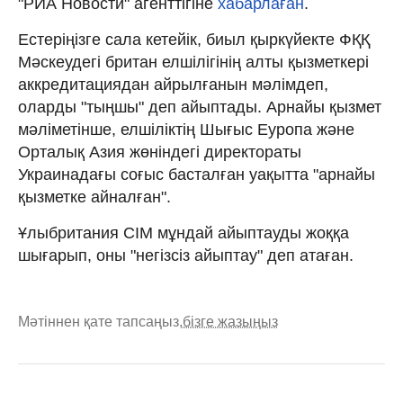
"РИА Новости" агенттігіне
хабарлаған
.
Естеріңізге сала кетейік, биыл қыркүйекте ФҚҚ
Мәскеудегі британ елшілігінің алты қызметкері
аккредитациядан айрылғанын мәлімдеп,
оларды "тыңшы" деп айыптады. Арнайы қызмет
мәліметінше, елшіліктің Шығыс Еуропа және
Орталық Азия жөніндегі директораты
Украинадағы соғыс басталған уақытта "арнайы
қызметке айналған".
Ұлыбритания СІМ мұндай айыптауды жоққа
шығарып, оны "негізсіз айыптау" деп атаған.
Мәтіннен қате тапсаңыз,
бізге жазыңыз