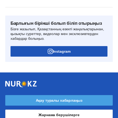
Барлығын бірінші болып біліп отырыңыз
Бізге жазылып, Қазақстанның өзекті жаңалықтарынан,
қызықты суреттер, видеолар мен эксклюзивтерден
хабардар болыңыз.
Instagram
Ақау туралы хабарлаңыз
Жарнама берушілерге