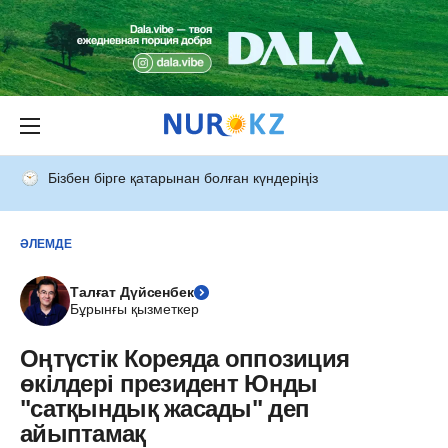
Бізбен бірге қатарынан болған күндеріңіз
ӘЛЕМДЕ
Талғат Дүйсенбек
Бұрынғы қызметкер
Оңтүстік Кореяда оппозиция
өкілдері президент Юнды
"сатқындық жасады" деп
айыптамақ