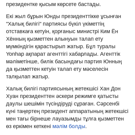
президентке қысым көрсете бастады.
Екі жыл бұрын Юнды президенттікке ұсынған
"Халық билігі" партиясы бүкіл үкіметтің
отставкаға кетуін, қорғаныс министрі Ким Ён
Хённың қызметтен алынуын талап ету
мүмкіндігін қарастырып жатыр. Бұл туралы
Yonhap ақпарат агенттігі хабарлады. Агенттік
мәліметінше, билік басындағы партия Юнның
да қызметтен кетуін талап ету мәселесін
талқылап жатыр.
Халық билігі партиясының жетекшісі Хан Дон
Хуан президенттен әскери режимге қатысты
даулы шешімін түсіндіруді сұраған. Сәрсенбі
күні таңертең президент аппаратының жетекшісі
мен тағы бірнеше лауазымды тұлға қызметтен
өз еркімен кеткені
мәлім болды
.