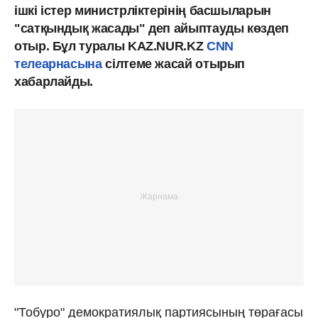
ішкі істер министрліктерінің басшыларын
"сатқындық жасады" деп айыптауды көздеп
отыр. Бұл туралы KAZ.NUR.KZ
CNN
телеарнасына
сілтеме жасай отырып
хабарлайды.
"Тобуро" демократиялық партиясының төрағасы