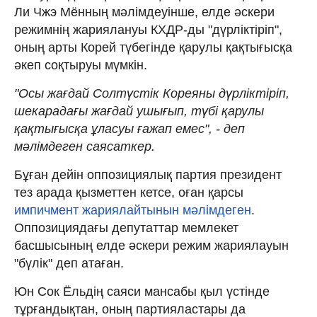
Ли Чжэ Мённың мәлімдеуінше, елде әскери
режимнің жариялануы КХДР-ды "дүрліктіріп",
оның арты Корей түбегінде қарулы қақтығысқа
әкеп соқтыруы мүмкін.
"Осы жағдай Солтүстік Кореяны дүрліктіріп,
шекарадағы жағдай ушығып, түбі қарулы
қақтығысқа ұласуы ғажап емес", - деп
мәлімдеген саясаткер.
Бұған дейін оппозициялық партия президент
тез арада қызметтен кетсе, оған қарсы
импичмент жариялайтынын мәлімдеген
.
Оппозициядағы депутаттар мемлекет
басшысының елде әскери режим жариялауын
"бүлік" деп атаған.
Юн Сок Ёльдің саяси мансабы қыл үстінде
тұрғандықтан, оның партияластары да