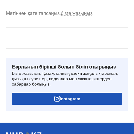
Мәтіннен қате тапсаңыз,
бізге жазыңыз
Барлығын бірінші болып біліп отырыңыз
Бізге жазылып, Қазақстанның өзекті жаңалықтарынан,
қызықты суреттер, видеолар мен эксклюзивтерден
хабардар болыңыз.
Instagram