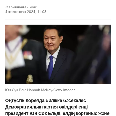
Жарияланған күні:
4 желтоқсан 2024, 11:03
Юн Сук Ёль: Hannah McKay/Getty Images
Оңтүстік Кореяда билікке бәсекелес
Демократиялық партия өкілдері енді
президент Юн Сок Ёльді, елдің қорғаныс және