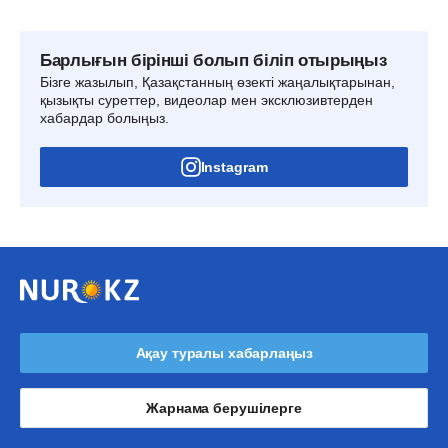
Барлығын бірінші болып біліп отырыңыз
Бізге жазылып, Қазақстанның өзекті жаңалықтарынан,
қызықты суреттер, видеолар мен эксклюзивтерден
хабардар болыңыз.
Instagram
Ақау туралы хабарлаңыз
Жарнама берушілерге