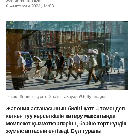
Жарияланған күні:
6 желтоқсан 2024, 14:03
Токио. Көрнекі сурет: Shoko Takayasu/Getty Images
Жапония астанасының билігі қатты төмендеп
кеткен туу көрсеткішін көтеру мақсатында
мемлекет қызметкерлерінің бәріне төрт күндік
жұмыс аптасын енгізеді. Бұл туралы