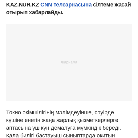
KAZ.NUR.KZ
CNN телеарнасына
сілтеме жасай
отырып хабарлайды.
Токио әкімшілігінің мәлімдеуінше, сәуірде
күшіне енетін жаңа жарлық қызметкерлерге
аптасына үш күн демалуға мүмкіндік береді.
Қала билігі бастауыш сыныптарда оқитын