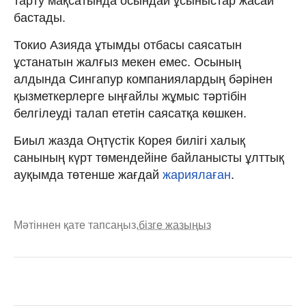
тарту мақсатында осындай ұсыныстар жасай
бастады.
Токио Азияда ұтымды отбасы саясатын
ұстанатын жалғыз мекен емес. Осының
алдында Сингапур компаниялардың бәрінен
қызметкерлерге ыңғайлы жұмыс тәртібін
белгілеуді талап ететін саясатқа көшкен.
Биыл жазда Оңтүстік Корея билігі халық
санының күрт төмендейіне байланысты ұлттық
ауқымда төтенше жағдай
жариялаған
.
Мәтіннен қате тапсаңыз,
бізге жазыңыз