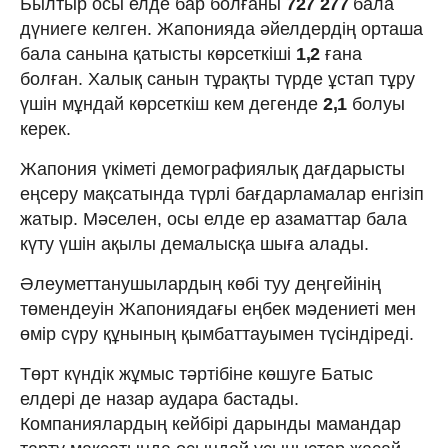
Былтыр осы елде бар болғаны
727 277
бала
дүниеге келген. Жапонияда әйелдердің орташа
бала санына қатысты көрсеткіші
1,2
ғана
болған. Халық санын тұрақты түрде ұстап тұру
үшін мұндай көрсеткіш кем дегенде
2,1
болуы
керек.
Жапония үкіметі демографиялық дағдарысты
еңсеру мақсатында түрлі бағдарламалар енгізіп
жатыр. Мәселен, осы елде ер азаматтар бала
күту үшін ақылы демалысқа шыға алады.
Әлеуметтанушылардың көбі туу деңгейінің
төмендеуін Жапониядағы еңбек мәдениеті мен
өмір сүру құнының қымбаттауымен түсіндіреді.
Төрт күндік жұмыс тәртібіне көшуге Батыс
елдері де назар аудара бастады.
Компаниялардың кейбірі дарынды мамандар