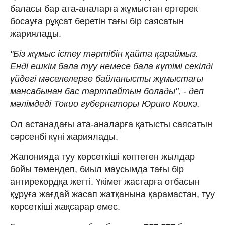
баласы бар ата-аналарға жұмыстан ертерек
босауға рұқсат беретін тағы бір саясатын
жариялады.
"Біз жұмыс істеу тәртібін қайта қараймыз.
Енді ешкім бала туу немесе бала күтімі секілді
үйдегі мәселелерге байланысты жұмыстағы
мансабынан бас тартпайтын болады", - деп
мәлімдеді Токио губернаторы Юрико Коикэ.
Ол астанадағы ата-аналарға қатысты саясатын
сәрсенбі күні жариялады.
Жапонияда туу көрсеткіші көптеген жылдар
бойы төмендеп, биыл маусымда тағы бір
антирекордқа жетті. Үкімет жастарға отбасын
құруға жағдай жасап жатқанына қарамастан, туу
көрсеткіші жақсарар емес.