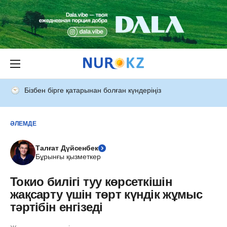
Бізбен бірге қатарынан болған күндеріңіз
ӘЛЕМДЕ
Талғат Дүйсенбек
Бұрынғы қызметкер
Токио билігі туу көрсеткішін
жақсарту үшін төрт күндік жұмыс
тәртібін енгізеді