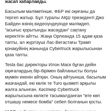
жасап хабарлайды.
Басылым мәліметінше, ФБР екі оқиғаны да
тергеп жатыр. Бұл туралы АҚШ президенті Джо
Байден өзінің видеоүндеуінде мәлімдеп,
"асығыс қорытынды жасаудан" сақтану
керектігін айтты. Жаңа Орлеанда 15 адам қаза
тапты, ал жүргізуші Лас-Вегастағы Трамп
қонақүйінің жанында Cybertruck жарылысынан
қаза тапты.
Tesla бас директоры Илон Маск бұған дейін
оқиғалардың бір-бірімен байланысты болуы
мүмкін екенін айтқан. Оның айтуынша, басылым
жазғандай, екі көлік те Turo қызметі арқылы
жалға алынған. Кәсіпкер Cybertruck
жарылысына көлікте тасымалданған "өте көп
отшашу немесе бомба" себеп болғанын қосты.