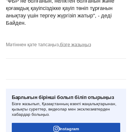
"ФБР не болғанын, неліктен болғанын және
қоғамдық қауіпсіздікке қауіп төніп тұрғанын
анықтау үшін тергеу жүргізіп жатыр", - деді
Байден.
Мәтіннен қате тапсаңыз,
бізге жазыңыз
Барлығын бірінші болып біліп отырыңыз
Бізге жазылып, Қазақстанның өзекті жаңалықтарынан,
қызықты суреттер, видеолар мен эксклюзивтерден
хабардар болыңыз.
Instagram