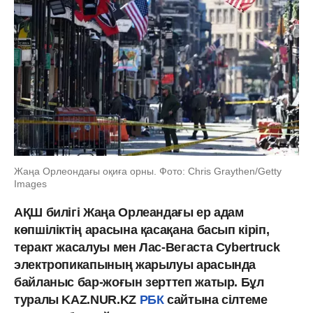
Жаңа Орлеондағы оқиға орны. Фото: Chris Graythen/Getty
Images
АҚШ билігі Жаңа Орлеандағы ер адам
көпшіліктің арасына қасақана басып кіріп,
теракт жасалуы мен Лас-Вегаста Cybertruck
электропикапының жарылуы арасында
байланыс бар-жоғын зерттеп жатыр. Бұл
туралы KAZ.NUR.KZ
РБК
сайтына сілтеме