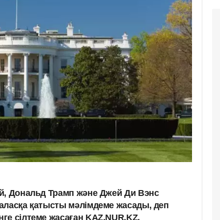
й, Дональд Трамп және Джей Ди Вэнс
аласқа қатысты мәлімдеме жасады, деп
ге сілтеме жасаған KAZ.NUR.KZ.