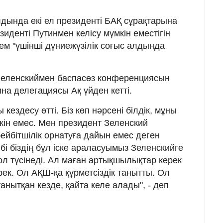
лдында екі ел президенті БАҚ сұрақтарына
зиденті Путинмен келісу мүмкін еместігін
лем "үшінші дүниежүзілік соғыс алдында
 Зеленскиймен баспасөз конференциясын
на делегациясы Ақ үйден кетті.
 кездесу өтті. Біз көп нәрсені білдік, мұны
кін емес. Мен президент Зеленский
йбітшілік орнатуға дайын емес деген
і біздің бұл іске араласуымыз Зеленскийге
ол түсінеді. Ал маған артықшылықтар керек
ерек. Ол АҚШ-қа құрметсіздік танытты. Ол
танытқан кезде, қайта келе алады", - деп