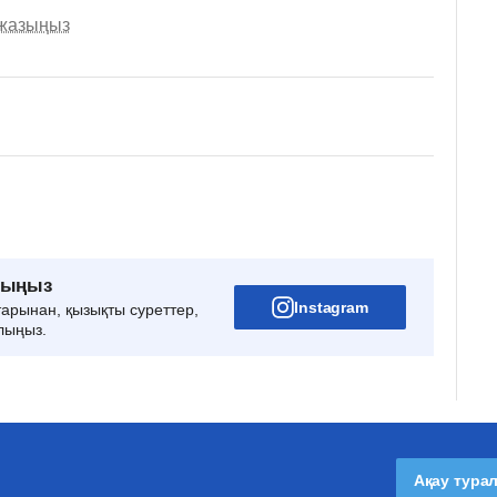
 жазыңыз
рыңыз
Instagram
тарынан, қызықты суреттер,
лыңыз.
Ақау тура