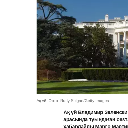
Ақ үй. Фото: Rudy Sulgan/Getty Images
Ақ үй Владимир Зеленски
арасында туындаған сөзт
хабарлайды Марго Мартин