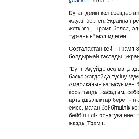
ұласқан
болатын.
Бұған дейін келіссөздер а
жауап берген. Украина пре
жеткізген. Трамп болса, ә
тұрғанын" мәлімдеген.
Сөзталастан кейін Трамп
болдырмай тастады. Украи
"Бүгін Ақ үйде аса маңызды
басқа жағдайда түсіну мүм
Американың қатысуымен бе
қорытынды жасадым, себеб
артықшылықтар беретінін 
емес, маған бейбітшілік к
бейбітшілік орнатуға ниет 
жазды Трамп.