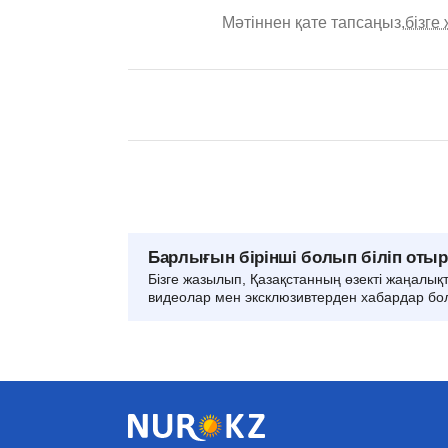
Мәтіннен қате тапсаңыз,
бізге
Барлығын бірінші болып біліп оты
Бізге жазылып, Қазақстанның өзекті жаңалық
видеолар мен эксклюзивтерден хабардар бо