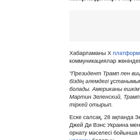
Хабарламаны X
платфор
коммуникациялар жөніндег
"Президент Трамп пен ви
біздің әлемдегі ұстаным
болады. Американы ешкім
Мартин Зеленский, Трамп 
тіркей отырып.
Еске салсақ, 28 ақпанда 
Джей Ди Вэнс Украина мен
орнату мәселесі бойынша к