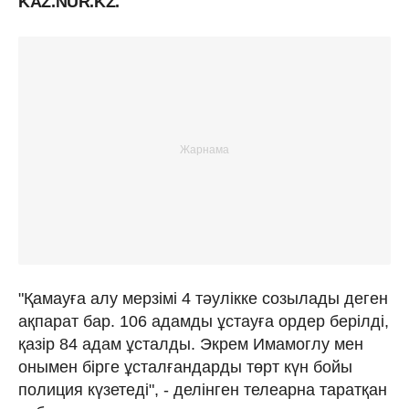
KAZ.NUR.KZ.
"Қамауға алу мерзімі 4 тәулікке созылады деген
ақпарат бар. 106 адамды ұстауға ордер берілді,
қазір 84 адам ұсталды. Экрем Имамоглу мен
онымен бірге ұсталғандарды төрт күн бойы
полиция күзетеді", - делінген телеарна таратқан