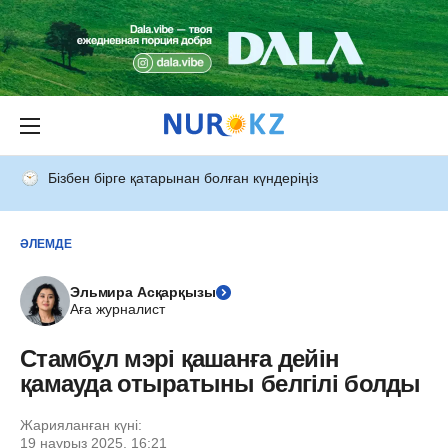
Бізбен бірге қатарынан болған күндеріңіз
ӘЛЕМДЕ
Эльмира Асқарқызы
Аға журналист
Cтамбұл мэрі қашанға дейін
қамауда отыратыны белгілі болды
Жарияланған күні:
19 наурыз 2025, 16:21