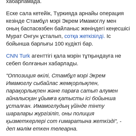
хабарламада.
Еске сала кетейік, Түркияда арнайы операция
кезінде Стамбұл мэрі Экрем Имамоглу мен
оның баспасөзбен байланыс жөніндегі кеңесшісі
Мурат Онгун ұсталып,
сотқа жеткізілді.
Іс
бойынша барлығы 100 күдікті бар.
CNN Turk
агенттігі қала мэрін тұтқындауға не
себеп болғанын хабарлады.
"Оппозиция өкілі, Стамбұл мэрі Экрем
Имамоглу сыбайлас жемқорлықпен,
парақорлықпен және параға сатып алумен
айналысқан ұйымға қатысты ісі бойынша
ұсталған. Имамоглудың үйінде тінту
шаралары жүргізіліп, оны полиция
қызметкерлері сот ғимаратына жеткізді", -
деп мәлім еткен телеарна.