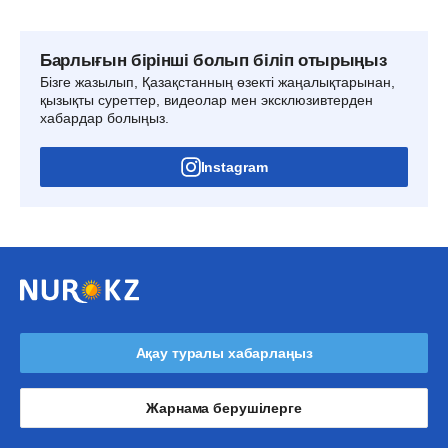
Барлығын бірінші болып біліп отырыңыз
Бізге жазылып, Қазақстанның өзекті жаңалықтарынан,
қызықты суреттер, видеолар мен эксклюзивтерден
хабардар болыңыз.
Instagram
Ақау туралы хабарлаңыз
Жарнама берушілерге