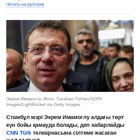
Читать на русском
Экрем Имамоглу. Фото: Tunahan Turhan/SOPA
Images/LightRocket via Getty Images
Стамбұл мэрі Экрем Имамоглу алдағы төрт
күн бойы қамауда болады, деп хабарлайды
CNN Türk
телеарнасына сілтеме жасаған