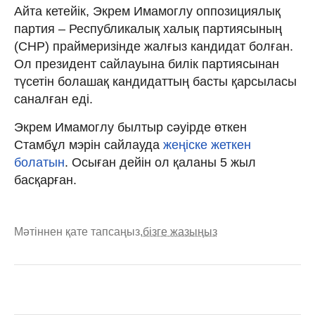
Айта кетейік, Экрем Имамоглу оппозициялық
партия – Республикалық халық партиясының
(CHP) праймеризінде жалғыз кандидат болған.
Ол президент сайлауына билік партиясынан
түсетін болашақ кандидаттың басты қарсыласы
саналған еді.
Экрем Имамоглу былтыр сәуірде өткен
Стамбұл мэрін сайлауда
жеңіске жеткен
болатын
. Осыған дейін ол қаланы 5 жыл
басқарған.
Мәтіннен қате тапсаңыз,
бізге жазыңыз