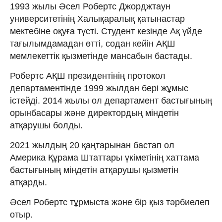
1993 жылы Әсел Робертс Джорджтаун
университетінің Халықаралық қатынастар
мектебіне оқуға түсті. Студент кезінде Ақ үйде
тағылымдамадан өтті, содан кейін АҚШ
мемлекеттік қызметінде мансабын бастады.
Робертс АҚШ президентінің протокол
департаментінде 1999 жылдан бері жұмыс
істейді. 2014 жылы ол департамент бастығының
орынбасары және директордың міндетін
атқарушы болды.
2021 жылдың 20 қаңтарынан бастап ол
Америка Құрама Штаттары үкіметінің хаттама
бастығының міндетін атқарушы қызметін
атқарды.
Әсел Робертс тұрмыста және бір қыз тәрбиелеп
отыр.