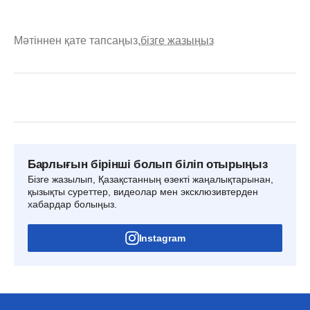
Мәтіннен қате тапсаңыз,
бізге жазыңыз
Барлығын бірінші болып біліп отырыңыз
Бізге жазылып, Қазақстанның өзекті жаңалықтарынан,
қызықты суреттер, видеолар мен эксклюзивтерден
хабардар болыңыз.
Instagram