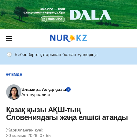
Бізбен бірге қатарынан болған күндеріңіз
ӘЛЕМДЕ
Эльмира Асқарқызы
Аға журналист
Қазақ қызы АҚШ-тың
Словениядағы жаңа елшісі атанды
Жарияланған күні:
20 мамыр 2026, 07:55