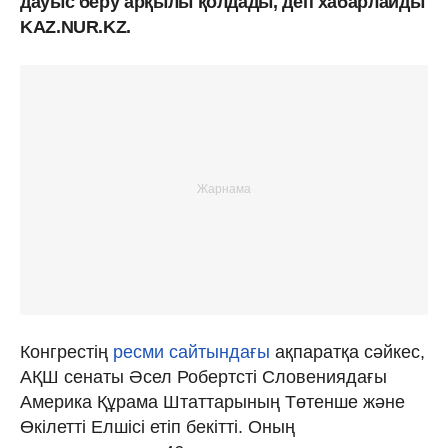
дауыс беру арқылы қолдады, деп хабарлайды
KAZ.NUR.KZ.
Конгрестің
ресми сайтындағы
ақпаратқа сәйкес,
АҚШ сенаты Әсел Робертсті Словениядағы
Америка Құрама Штаттарының Төтенше және
Өкілетті Елшісі етіп бекітті. Оның