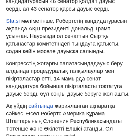
кандидатурасын 46 сенатор қолдап дауыс
берді, ал 43 сенатор қарсы дауыс берді.
Sta.si
мәліметінше, Робертстің кандидатурасын
ақпанда АҚШ президенті Дональд Трамп
ұсынған. Наурызда ол сенаттың Сыртқы
қатынастар комитетіндегі тыңдауға қатысты,
содан кейін мәселе дауысқа салынды.
Конгресстің жоғарғы палатасындадауыс беру
алдында процедуралық талқылаулар мен
пікірталастар өтті. 14 мамырда сенат
кандидатура бойынша пікірталасты тоқтатуға
дауыс берді, бұл соңғы дауыс беруге жол ашты.
Ақ үйдің
сайтында
жарияланған ақпаратқа
сәйкес, Әсел Робертс Америка Құрама
Штаттарының Словения Республикасындағы
Төтенше және Өкілетті Елшісі атанды. Ол