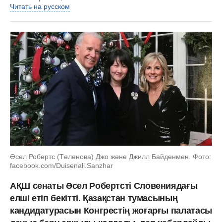
Читать на русском
Әсел Робертс (Төленова) Джо және Джилл Байденмен. Фото:
facebook.com/Duisenali.Sanzhar
АҚШ сенаты Әсел Робертсті Словениядағы
елші етіп бекітті. Қазақстан тумасының
кандидатурасын Конгрестің жоғарғы палатасы