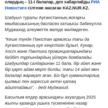
олардың – 11-і балалар, деп хабарлайды
РИА
Новостиге
сілтеме жасаған KAZ.NUR.KZ.
Шабуыл туралы Ауғанстанның жоғарғы
көшбасшысының баспасөз хатшысы Забихулла
Муджахид әлеуметтік желіде мәлімдеген.
"Кеше түнде Пәкістан армиясы тағы да
Ауғанстанның әуе кеңістігін бұзып, Кунар,
Хост және Пактика провинцияларындағы
бейбіт тұрғындардың үйлерін бомбалады.
Шабуылдар салдарынан 11 бала, бір әйел және
бір қарт адам мерт болды, тағы 14 әйел мен
балалар жарақат аған. Біз бұл гуманитарлық
қылмыс пен агрессия актін қатаң
айыптаймыз", - деді Муджахид.
Басылым елдер арасындағы ахуалдың 2025
жылғы қазанда ушыға түскененіне назар