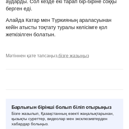
аударды. Сол кезде екі тарап бір-біріне соққы
берген еді.
Алайда Катар мен Түркияның араласуынан
кейін атысты тоқтату туралы келісімге қол
жеткізілген болатын.
Мәтіннен қате тапсаңыз,
бізге жазыңыз
Барлығын бірінші болып біліп отырыңыз
Бізге жазылып, Қазақстанның өзекті жаңалықтарынан,
қызықты суреттер, видеолар мен эксклюзивтерден
хабардар болыңыз.