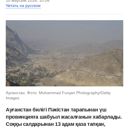
10 маусым 2026, 10:04
Читать на русском
Ауғанстан. Фото: Muhammad Furqan Photography/Getty
Images
Ауғанстан билігі Пәкістан тарапынан үш
провинцияға шабуыл жасалғанын хабарлады.
Соққы салдарынан 13 адам қаза тапқан,