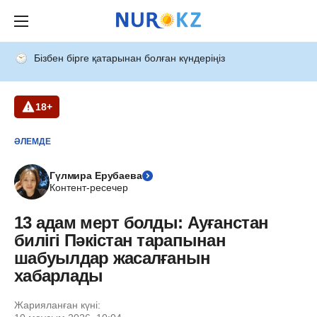
Бізбен бірге қатарынан болған күндеріңіз
18+
ӘЛЕМДЕ
Гүлмира Ерубаева
Контент-ресечер
13 адам мерт болды: Ауғанстан
билігі Пәкістан тарапынан
шабуылдар жасалғанын
хабарлады
Жарияланған күні: