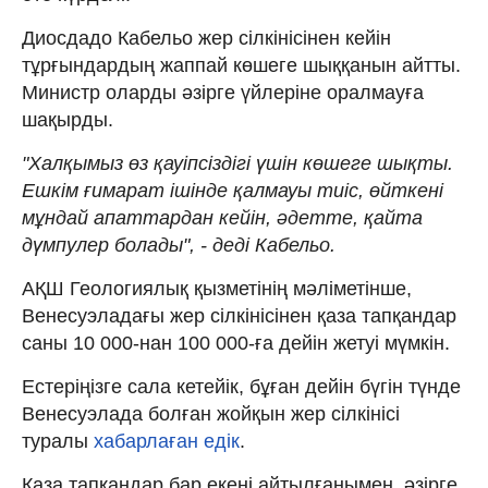
Диосдадо Кабельо жер сілкінісінен кейін
тұрғындардың жаппай көшеге шыққанын айтты.
Министр оларды әзірге үйлеріне оралмауға
шақырды.
"Халқымыз өз қауіпсіздігі үшін көшеге шықты.
Ешкім ғимарат ішінде қалмауы тиіс, өйткені
мұндай апаттардан кейін, әдетте, қайта
дүмпулер болады", - деді Кабельо.
АҚШ Геологиялық қызметінің мәліметінше,
Венесуэладағы жер сілкінісінен қаза тапқандар
саны 10 000-нан 100 000-ға дейін жетуі мүмкін.
Естеріңізге сала кетейік, бұған дейін бүгін түнде
Венесуэлада болған жойқын жер сілкінісі
туралы
хабарлаған едік
.
Қаза тапқандар бар екені айтылғанымен, әзірге