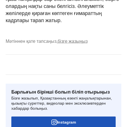
олардың нақты саны белгісіз. Әлеуметтік
желілерде қираған көптеген ғимараттың
кадрлары тарап жатыр.
Мәтіннен қате тапсаңыз,
бізге жазыңыз
Барлығын бірінші болып біліп отырыңыз
Бізге жазылып, Қазақстанның өзекті жаңалықтарынан,
қызықты суреттер, видеолар мен эксклюзивтерден
хабардар болыңыз.
Instagram