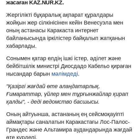
жасаған KAZ.NUR.KZ.
Жергілікті бұқаралық ақпарат құралдары
жойқын жер сілкінісінен кейін Венесуэла мен
оның астанасы Каракаста интернет
байланысында іркілістер байқалып жатқанын
хабарлады.
Сонымен қатар елдің ішкі істер, әділет және
бейбітшілік министрі Диосдадо Кабельо қираған
нысандар барын
мәлімдеді
.
"Қазіргі жағдай өте алаңдатарлық.
Ғимараттар, үйлер мен тұрғынжайлар қирап
қалды", - деді ведомство басшысы.
Оның айтуынша, астананың ең сейсмоқауіпті
аймақтары саналатын Каракастағы Лос-Палос-
Грандес және Альтамира аудандарында жағдай
өте күрделі.