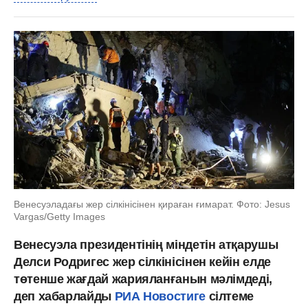
Венесуэладағы жер сілкінісінен қираған ғимарат. Фото: Jesus
Vargas/Getty Images
Венесуэла президентінің міндетін атқарушы
Делси Родригес жер сілкінісінен кейін елде
төтенше жағдай жарияланғанын мәлімдеді,
деп хабарлайды
РИА Новостиге
сілтеме