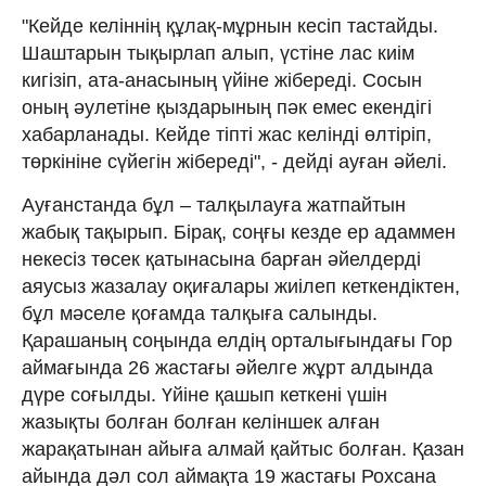
"Кейде келіннің құлақ-мұрнын кесіп тастайды.
Шаштарын тықырлап алып, үстіне лас киім
кигізіп, ата-анасының үйіне жібереді. Сосын
оның әулетіне қыздарының пәк емес екендігі
хабарланады. Кейде тіпті жас келінді өлтіріп,
төркініне сүйегін жібереді", - дейді ауған әйелі.
Ауғанстанда бұл – талқылауға жатпайтын
жабық тақырып. Бірақ, соңғы кезде ер адаммен
некесіз төсек қатынасына барған әйелдерді
аяусыз жазалау оқиғалары жиілеп кеткендіктен,
бұл мәселе қоғамда талқыға салынды.
Қарашаның соңында елдің орталығындағы Гор
аймағында 26 жастағы әйелге жұрт алдында
дүре соғылды. Үйіне қашып кеткені үшін
жазықты болған болған келіншек алған
жарақатынан айыға алмай қайтыс болған. Қазан
айында дәл сол аймақта 19 жастағы Рохсана