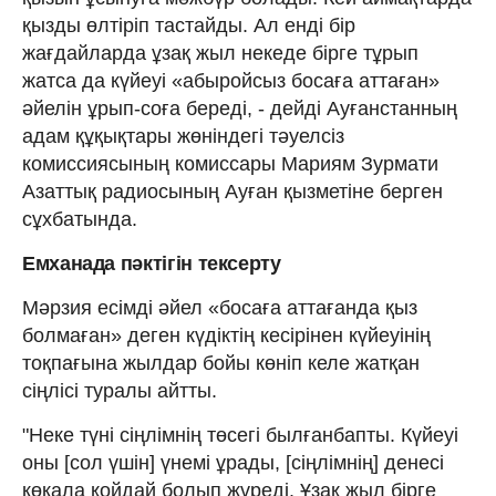
қызды өлтіріп тастайды. Ал енді бір
жағдайларда ұзақ жыл некеде бірге тұрып
жатса да күйеуі «абыройсыз босаға аттаған»
әйелін ұрып-соға береді, - дейді Ауғанстанның
адам құқықтары жөніндегі тәуелсіз
комиссиясының комиссары Мариям Зурмати
Азаттық радиосының Ауған қызметіне берген
сұхбатында.
Емханада пәктігін тексерту
Мәрзия есімді әйел «босаға аттағанда қыз
болмаған» деген күдіктің кесірінен күйеуінің
тоқпағына жылдар бойы көніп келе жатқан
сіңлісі туралы айтты.
"Неке түні сіңлімнің төсегі былғанбапты. Күйеуі
оны [сол үшін] үнемі ұрады, [сіңлімнің] денесі
көкала қойдай болып жүреді. Ұзақ жыл бірге