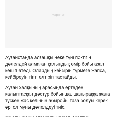
Ауғанстанда алғашқы неке түні пәктігін
дәлелдей алмаған қалыңдық өмір бойы азап
кешіп өтеді. Олардың кейбірін түрмеге жапса,
кейбіреуін тіпті өлтіріп тастайды.
Ауған халқының арасында ертеден
қалыптасқан дәстүр бойынша, шаңыраққа жаңа
түскен жас келіннің абыройы таза болуы керек
әрі ол мұны дәлелдеуі тиіс.