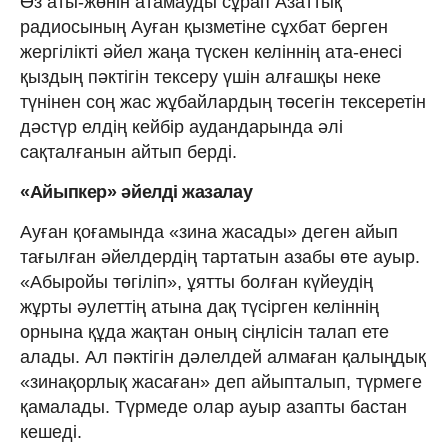
Өз аты-жөнін атамауды сұрап Азаттық
радиосының Ауған қызметіне сұхбат берген
жергілікті әйел жаңа түскен келіннің ата-енесі
қыздың пәктігін тексеру үшін алғашқы неке
түнінен соң жас жұбайлардың төсегін тексеретін
дәстүр елдің кейбір аудандарында әлі
сақталғанын айтып берді.
«Айыпкер» әйелді жазалау
Ауған қоғамында «зина жасады» деген айып
тағылған әйелдердің тартатын азабы өте ауыр.
«Абыройы төгіліп», ұятты болған күйеудің
жұрты әулеттің атына дақ түсірген келіннің
орнына құда жақтан оның сіңлісін талап ете
алады. Ал пәктігін дәлелдей алмаған қалыңдық
«зинақорлық жасаған» деп айыпталып, түрмеге
қамалады. Түрмеде олар ауыр азапты бастан
кешеді.