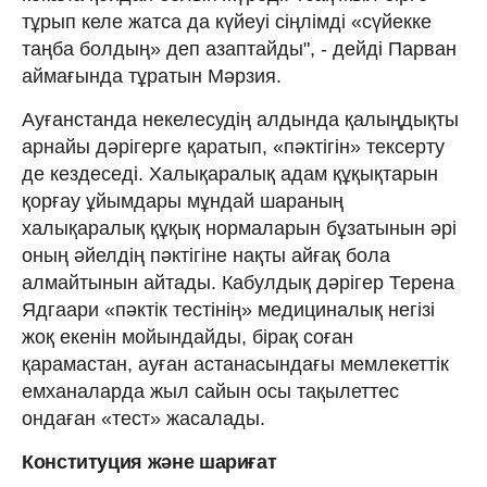
тұрып келе жатса да күйеуі сіңлімді «сүйекке
таңба болдың» деп азаптайды", - дейді Парван
аймағында тұратын Мәрзия.
Ауғанстанда некелесудің алдында қалыңдықты
арнайы дәрігерге қаратып, «пәктігін» тексерту
де кездеседі. Халықаралық адам құқықтарын
қорғау ұйымдары мұндай шараның
халықаралық құқық нормаларын бұзатынын әрі
оның әйелдің пәктігіне нақты айғақ бола
алмайтынын айтады. Кабулдық дәрігер Терена
Ядгаари «пәктік тестінің» медициналық негізі
жоқ екенін мойындайды, бірақ соған
қарамастан, ауған астанасындағы мемлекеттік
емханаларда жыл сайын осы тақылеттес
ондаған «тест» жасалады.
Конституция және шариғат