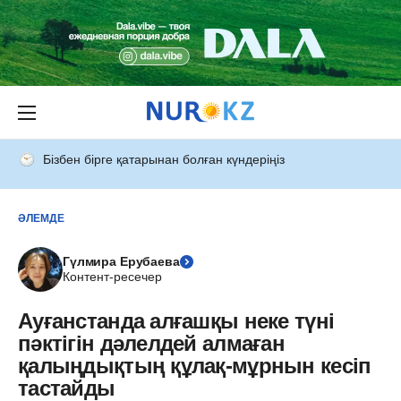
Бізбен бірге қатарынан болған күндеріңіз
ӘЛЕМДЕ
Гүлмира Ерубаева
Контент-ресечер
Ауғанстанда алғашқы неке түні
пәктігін дәлелдей алмаған
қалыңдықтың құлақ-мұрнын кесіп
тастайды