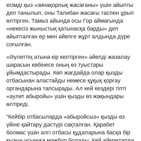
есімді қыз «зинақорлық жасағаны» үшін айыпты
деп танылып, оны Талибан жасағы таспен ұрып
өлтірген. Тамыз айында осы Гор аймағында
«некесіз жыныстық қатынасқа барды» деп
айыпталған ер мен әйелге жұрт алдында дүре
соғылған.
«Әулеттің атына кір келтірген» әйелді жазалау
шарасын көбінесе оның өз туыстары
ұйымдастырады. Көп жағдайда олар қызды
отбасынан аластайды немесе құқық қорғау
органдарына тапсырады. Ал кей кездері тіпті
«әулет абыройы» үшін қызды өз жақындары
өлтіреді.
"Кейбір отбасыларда «абыройсыз» қызды өз
үйіне қайтару дәстүрі сақталған. Қарабет
болмас үшін әлгі отбасы құдаларына басқа бір
қызын ұсынуға мәжбүр болады. Кей аймақтарда