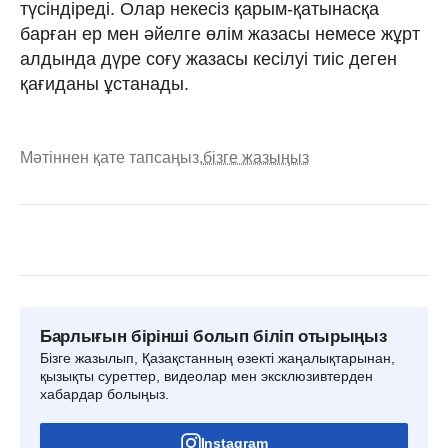
түсіндіреді. Олар некесіз қарым-қатынасқа
барған ер мен әйелге өлім жазасы немесе жұрт
алдында дүре соғу жазасы кесілуі тиіс деген
қағиданы ұстанады.
Мәтіннен қате тапсаңыз,
бізге жазыңыз
Барлығын бірінші болып біліп отырыңыз
Бізге жазылып, Қазақстанның өзекті жаңалықтарынан,
қызықты суреттер, видеолар мен эксклюзивтерден
хабардар болыңыз.
Instagram