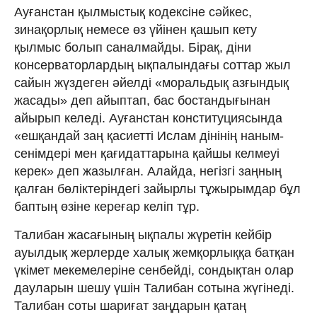
Ауғанстан қылмыстық кодексіне сәйкес,
зинақорлық немесе өз үйінен қашып кету
қылмыс болып саналмайды. Бірақ, діни
консерваторлардың ықпалындағы соттар жыл
сайын жүздеген әйелді «моральдық азғындық
жасады» деп айыптап, бас бостандығынан
айырып келеді. Ауғанстан конституциясында
«ешқандай заң қасиетті Ислам дінінің наным-
сенімдері мен қағидаттарына қайшы келмеуі
керек» деп жазылған. Алайда, негізгі заңның
қалған бөліктеріндегі зайырлы тұжырымдар бұл
баптың өзіне кереғар келіп тұр.
Талибан жасағының ықпалы жүретін кейбір
ауылдық жерлерде халық жемқорлыққа батқан
үкімет мекемелеріне сенбейді, сондықтан олар
дауларын шешу үшін Талибан сотына жүгінеді.
Талибан соты шариғат заңдарын қатаң