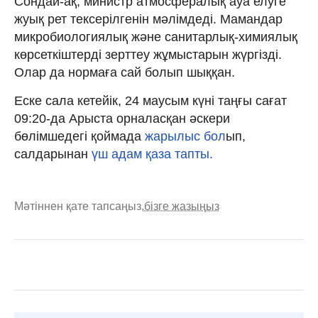
Сондай-ақ, министр атмосфералық ауа елуге
жуық рет тексерілгенін мәлімдеді. Мамандар
микробиологиялық және санитарлық-химиялық
көрсеткіштерді зерттеу жұмыстарын жүргізді.
Олар да нормаға сай болып шыққан.
Еске сала кетейік, 24 маусым күні таңғы сағат
09:20-да Арыста орналасқан әскери
бөлімшедегі қоймада
жарылыс бол
ып,
салдарынан
үш адам қаза тапты.
Мәтіннен қате тапсаңыз,
бізге жазыңыз