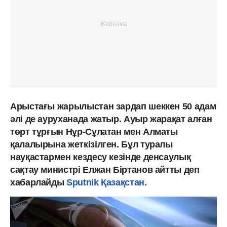
Арыстағы жарылыстан зардап шеккен 50 адам
әлі де ауруханада жатыр. Ауыр жарақат алған
төрт тұрғын Нұр-Сұлатан мен Алматы
қалалырына жеткізілген. Бұл туралы
науқастармен кездесу кезінде денсаулық
сақтау министрі Елжан Біртанов айтты деп
хабарлайды
Sputnik Қазақстан.