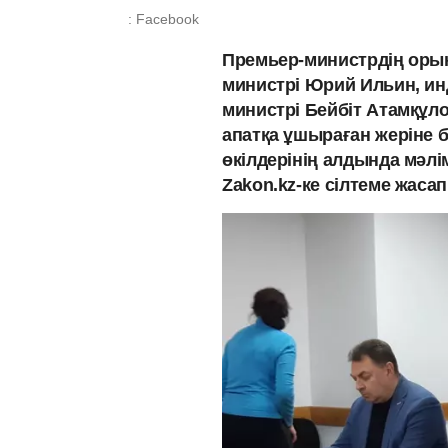
: Facebook
Премьер-министрдің орын
министрі Юрий Ильин, и
министрі Бейбіт Атамқұл
апатқа ұшыраған жеріне 
өкілдерінің алдында мәл
Zakon.kz-ке сілтеме жасап