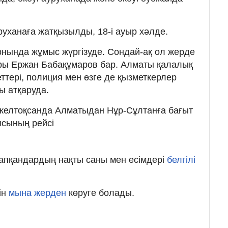
уруханаға жатқызылды, 18-і ауыр хәлде.
орнында жұмыс жүргізуде. Сондай-ақ ол жерде
ары Ержан Бабақұмаров бар. Алматы қалалық
тері, полиция мен өзге де қызметкерлер
ы атқаруда.
7 желтоқсанда Алматыдан Нұр-Сұлтанға бағыт
ясының рейсі
 тапқандардың нақты саны мен есімдері
белгілі
ін
мына жерден
көруге болады.