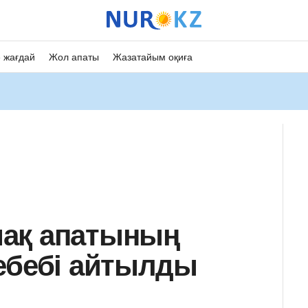
 жағдай
Жол апаты
Жазатайым оқиға
ақ апатының
ебебі айтылды