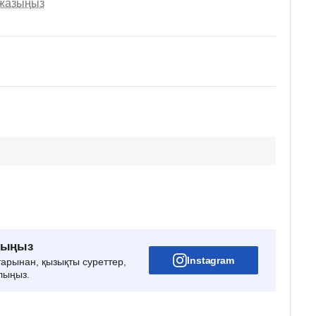
 жазыңыз
рыңыз
Instagram
тарынан, қызықты суреттер,
лыңыз.