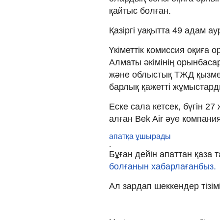
қайтыс болған.
Қазіргі уақытта 49 адам а
Үкіметтік комиссия оқиға 
Алматы әкімінің орынбас
және облыстық ТЖД қызмет
барлық қажетті жұмыстард
Еске сала кетсек, бүгін 2
алған Bek Air әуе компани
апатқа ұшырады
.
Бұған дейін апаттан қаза
болғанын хабарлағанбыз.
Ал зардап шеккендер тізім