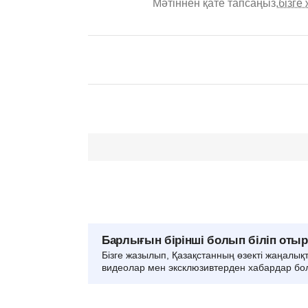
Мәтіннен қате тапсаңыз,
бізге
Барлығын бірінші болып біліп оты
Бізге жазылып, Қазақстанның өзекті жаңалық
видеолар мен эксклюзивтерден хабардар бо