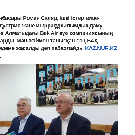
басары Роман Скляр, ішкі істер вице-
ндустрия және инфрақұрылымдық даму
ов Алматыдағы Bek Air әуе компаниясының
барды. Мән-жаймен танысқан соң БАҚ
імдеме жасалды деп хабарлайды
KAZ.NUR.KZ
.