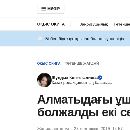
МӘЗІР
ОҚЫС ОҚИҒА
Заңбұзушылық
Төтенше
Бізбен бірге қатарынан болған күндеріңіз
ОҚЫС ОҚИҒА
ТӨТЕНШЕ ЖАҒДАЙ
Жұлдыз Кенжегалиева
Қазақ редакциясының басшысы
Алматыдағы ұш
болжалды екі с
Жарияланған күні:
27 желтоқсан 2019, 14:57