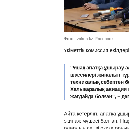
Фото : zakon.kz: Facebook
Үкіметтік комиссия өкілдер
"Ұшақ апатқа ұшырау а
шассилері жиналып тұр
техникалық себептен 
Халықаралық авиация к
жағдайда болған", – де
Айта кетерлігі, апатқа ұ
экипаж мүшесі болған. Нақ
олардың сегізі оқиға орны