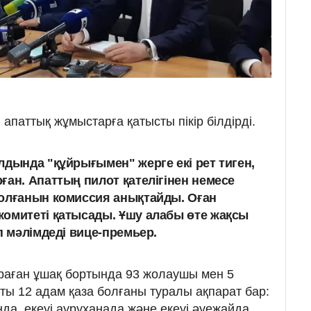
і апаттық жұмыстарға қатысты пікір білдірді.
лдында "құйрығымен" жерге екі рет тиген,
ған. Апаттың пилот қателігінен немесе
болғанын комиссия анықтайды. Оған
омитеті қатысады. Ұшу алабы өте жақсы
п мәлімдеді вице-премьер.
шыраған ұшақ бортында 93 жолаушы мен 5
ты 12 адам қаза болғаны туралы ақпарат бар:
нда, екеуі ауруханада және екеуі әуежайда