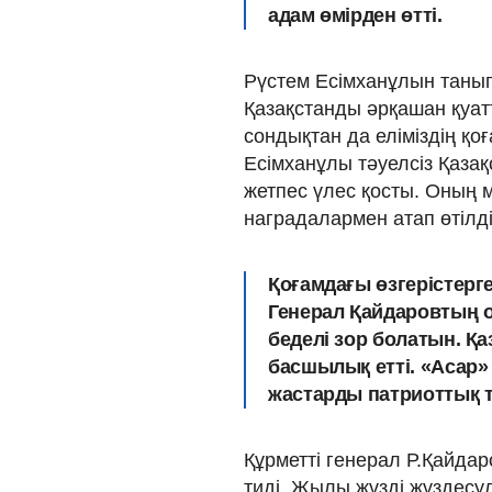
адам өмірден өтті.
Рүстем Есімханұлын танып-
Қазақстанды әрқашан қуатты
сондықтан да еліміздің қо
Есімханұлы тәуелсіз Қаза
жетпес үлес қосты. Оның м
наградалармен атап өтілді
Қоғамдағы өзгерістерге
Генерал Қайдаровтың 
беделі зор болатын. Қ
басшылық етті. «Асар»
жастарды патриоттық т
Құрметті генерал Р.Қайдар
тиді. Жылы жүзді жүздесул