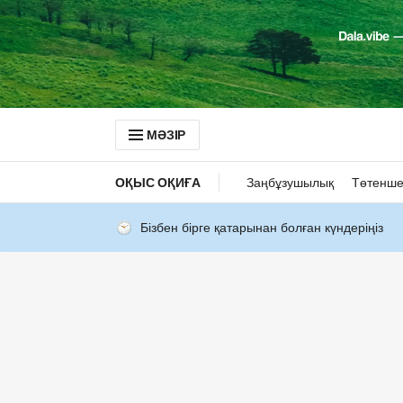
МӘЗІР
ОҚЫС ОҚИҒА
Заңбұзушылық
Төтенше
Бізбен бірге қатарынан болған күндеріңіз