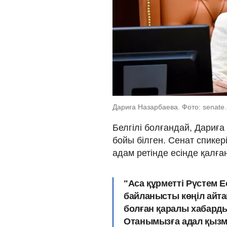
Дариға Назарбаева. Фото: senate
Белгілі болғандай, Дариғ
бойы білген. Сенат спикер
адам ретінде есінде қалға
"Аса құрметті Рүстем 
байланысты көңіл айта
болған қаралы хабарды 
Отанымызға адал қызме