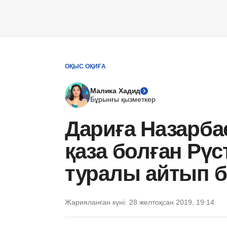
ОҚЫС ОҚИҒА
Малика Хадид
Бұрынғы қызметкер
Дариға Назарба
қаза болған Рү
туралы айтып б
Жарияланған күні:
28 желтоқсан 2019, 19:14