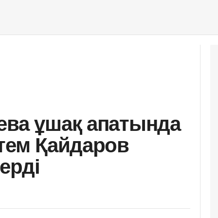
ева ұшақ апатында
стем Қайдаров
ерді