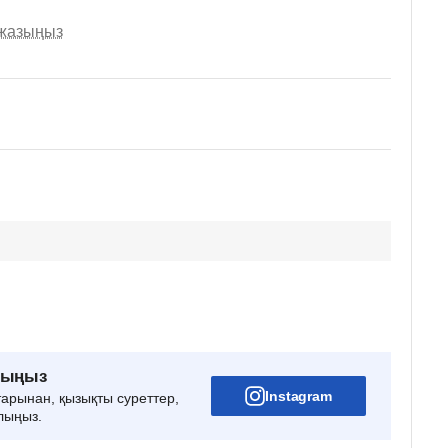
 жазыңыз
рыңыз
Instagram
тарынан, қызықты суреттер,
лыңыз.