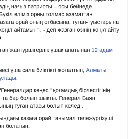
міздің нағыз патриоты – осы бейнеде
 Бүкіл еліміз орны толмас азаматтан
заға орай оның отбасына, туған-туыстарына
ңіл айтамын" , - деп жазған өзінің көңіл айту
.
лған
жантүршігерлік ұшақ апатынан
12 адам
сі ұша сала биіктікті жоғалтып,
Алматы
ұлады.
Генералдар кеңесі" қоғамдық бірлестігінің
 та бар болып шықты. Генерал Баян
ның туған атасы болып келеді.
сындағы қазаға орай танымал тележүргізуші
ан болатын.