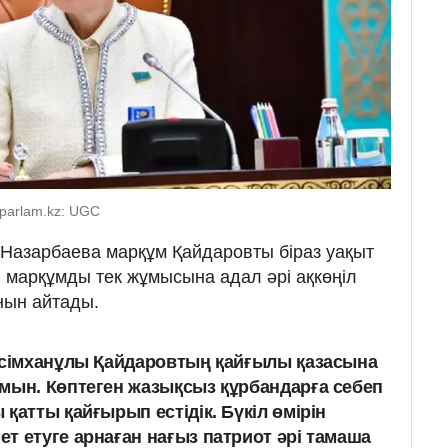
.parlam.kz: UGC
а Назарбаева марқұм Қайдаровты біраз уақыт
і марқұмды тек жұмысына адал әрі ақкөңіл
нын айтады.
Есімханұлы Қайдаровтың қайғылы қазасына
мын. Көптеген жазықсыз құрбандарға себеп
қатты қайғырып естідік. Бүкіл өмірін
т етуге арнаған нағыз патриот әрі тамаша