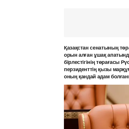
Қазақстан сенатының тө
орын алған ұшақ апатында
бірлестігінің төрағасы Р
перзиденттің қызы марқұ
оның қандай адам болған