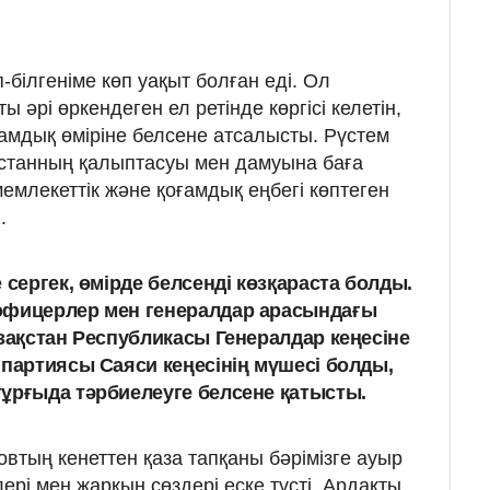
білгеніме көп уақыт болған еді. Ол
 әрі өркендеген ел ретінде көргісі келетін,
ғамдық өміріне белсене атсалысты. Рүстем
қстанның қалыптасуы мен дамуына баға
емлекеттік және қоғамдық еңбегі көптеген
.
 сергек, өмірде белсенді көзқараста болды.
офицерлер мен генералдар арасындағы
азақстан Республикасы Генералдар кеңесіне
 партиясы Саяси кеңесінің мүшесі болды,
ұрғыда тәрбиелеуге белсене қатысты.
овтың кенеттен қаза тапқаны бәрімізге ауыр
ері мен жарқын сөздері еске түсті. Ардақты