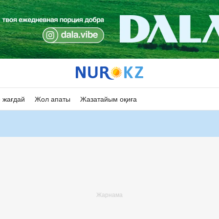
 жағдай
Жол апаты
Жазатайым оқиға