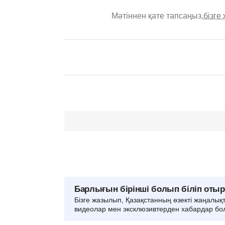
Мәтіннен қате тапсаңыз,
бізге
Барлығын бірінші болып біліп оты
Бізге жазылып, Қазақстанның өзекті жаңалық
видеолар мен эксклюзивтерден хабардар бо