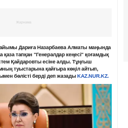
райымы Дариға Назарбаева Алматы маңында
 қаза тапқан "Генералдар кеңесі" қоғамдық
үстем Қайдаровты есіне алды. Тұңғыш
мның туыстарына қайғыра көңіл айтып,
ымен бөлісті берді деп жазады
KAZ.NUR.KZ.