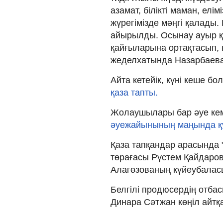
азамат, білікті маман, елі
жүрегімізде мәңгі қалады.
айырылды. Осынау ауыр қа
қайғыларына ортақтасып, кө
жеделхатында Назарбаева
Айта кетейік, күні кеше бо
қаза тапты.
Жолаушылары бар әуе кеме
әуежайынының маңында қ
Қаза тапқандар арасында "
төрағасы Рүстем Қайдаров
Алагөзованың күйеубаласы
Белгілі продюсердің отба
Динара Сәтжан көңіл айтқ