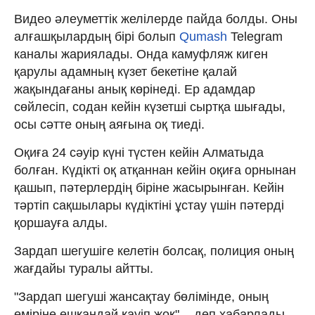
Видео әлеуметтік желілерде пайда болды. Оны
алғашқылардың бірі болып
Qumash
Telegram
каналы жариялады. Онда камуфляж киген
қарулы адамның күзет бекетіне қалай
жақындағаны анық көрінеді. Ер адамдар
сөйлесіп, содан кейін күзетші сыртқа шығады,
осы сәтте оның аяғына оқ тиеді.
Оқиға 24 сәуір күні түстен кейін Алматыда
болған. Күдікті оқ атқаннан кейін оқиға орнынан
қашып, пәтерлердің біріне жасырынған. Кейін
тәртіп сақшылары күдіктіні ұстау үшін пәтерді
қоршауға алды.
Зардап шегушіге келетін болсақ, полиция оның
жағдайы туралы айтты.
"Зардап шегуші жансақтау бөлімінде, оның
өміріне ешқандай қауіп жоқ", - деп хабарлады