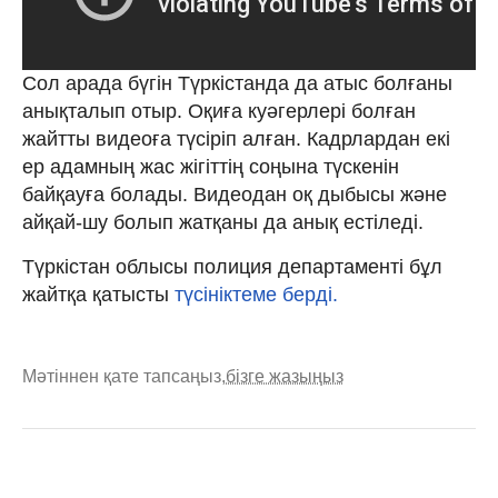
Сол арада бүгін Түркістанда да атыс болғаны
анықталып отыр. Оқиға куәгерлері болған
жайтты видеоға түсіріп алған. Кадрлардан екі
ер адамның жас жігіттің соңына түскенін
байқауға болады. Видеодан оқ дыбысы және
айқай-шу болып жатқаны да анық естіледі.
Түркістан облысы полиция департаменті бұл
жайтқа қатысты
түсініктеме берді.
Мәтіннен қате тапсаңыз,
бізге жазыңыз