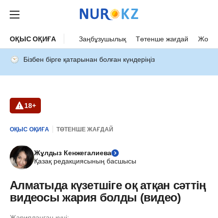
ОҚЫС ОҚИҒА
Заңбұзушылық
Төтенше жағдай
Жол а
Бізбен бірге қатарынан болған күндеріңіз
18+
ОҚЫС ОҚИҒА
ТӨТЕНШЕ ЖАҒДАЙ
Жұлдыз Кенжегалиева
Қазақ редакциясының басшысы
Алматыда күзетшіге оқ атқан сәттің
видеосы жария болды (видео)
Жарияланған күні: