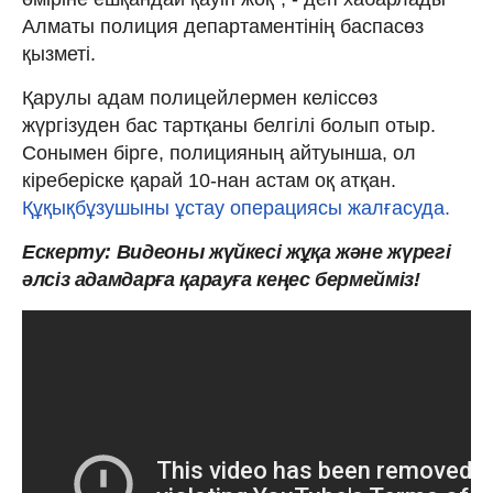
Алматы полиция департаментінің баспасөз
қызметі.
Қарулы адам полицейлермен келіссөз
жүргізуден бас тартқаны белгілі болып отыр.
Сонымен бірге, полицияның айтуынша, ол
кіреберіске қарай 10-нан астам оқ атқан.
Құқықбұзушыны ұстау операциясы жалғасуда.
Ескерту: Видеоны жүйкесі жұқа және жүрегі
әлсіз адамдарға қарауға кеңес бермейміз!