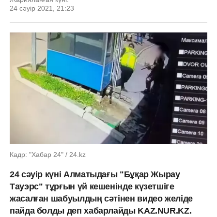
24 сәуір 2021, 21:23
Кадр: "Хабар 24" / 24.kz
24 сәуір күні Алматыдағы "Бұқар Жырау
Тауэрс" тұрғын үй кешенінде күзетшіге
жасалған шабуылдың сәтінен видео желіде
пайда болды деп хабарлайды KAZ.NUR.KZ.