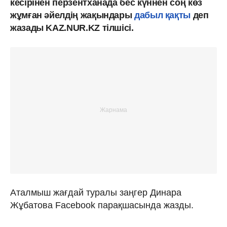
кесірінен перзентханада бес күннен соң көз
жұмған әйелдің жақындары
дабыл қақты
деп
жазады KAZ.NUR.KZ тілшісі.
Аталмыш жағдай туралы заңгер Динара
Жұбатова Facebook парақшасында жазды.