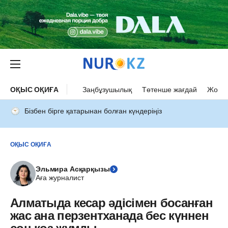
ОҚЫС ОҚИҒА
Заңбұзушылық
Төтенше жағдай
Жол а
Бізбен бірге қатарынан болған күндеріңіз
ОҚЫС ОҚИҒА
Эльмира Асқарқызы
Аға журналист
Алматыда кесар әдісімен босанған
жас ана перзентханада бес күннен