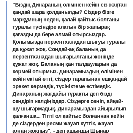
"Біздің Динараның өлімінен кейін сіз жақтан
қандай шара қолданылды? Сіздер бізге
марқұмның неден, қалай қайтыс болғаны
туралы түсіндіре алатын бір жапырақ
қағазды да бере алмай отырсыздар.
Қолымызда перзентханадан шығуы туралы
да құжат жоқ. Сондай-ақ баланың да
перзентханадан шығарылғаны жөнінде
құжат жоқ. Баланың қан талдауларын да
көрмей отырмыз. Динарамыздың өлімінен
кейін екі ай өтті, сіздер тарапынан ешқандай
әрекет көрмедік, түсініктеме естімедік.
Динараның жағдайы тұрақты деп бізді
сендіріп келдіңіздер. Сіздерге сеніп, айқай-
шу шығармадық. Динарамыздан айырылып
қалғанша... Тіпті ол қайтыс болғаннан кейін
де сіздерден ресми жауап күттік, жауап
алған жоқпыз", - деп ашынды Шынар