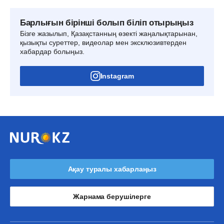
Барлығын бірінші болып біліп отырыңыз
Бізге жазылып, Қазақстанның өзекті жаңалықтарынан,
қызықты суреттер, видеолар мен эксклюзивтерден
хабардар болыңыз.
Instagram
Ақау туралы хабарлаңыз
Жарнама берушілерге