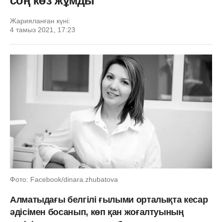
соң көз жұмды
Жарияланған күні:
4 тамыз 2021, 17:23
Фото: Facebook/dinara.zhubatova
Алматыдағы белгілі ғылыми орталықта кесар
әдісімен босанып, көп қан жоғалтуының