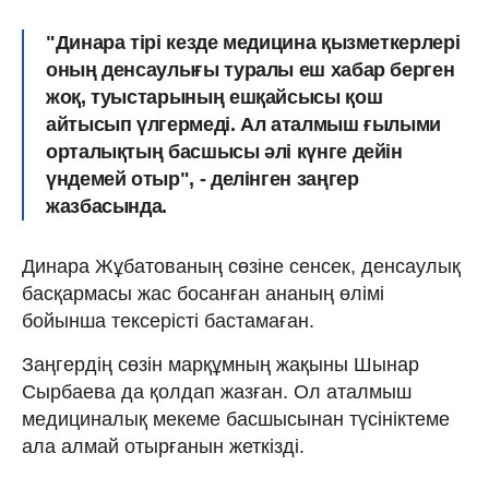
"Динара тірі кезде медицина қызметкерлері
оның денсаулығы туралы еш хабар берген
жоқ, туыстарының ешқайсысы қош
айтысып үлгермеді. Ал аталмыш ғылыми
орталықтың басшысы әлі күнге дейін
үндемей отыр", - делінген заңгер
жазбасында.
Динара Жұбатованың сөзіне сенсек, денсаулық
басқармасы жас босанған ананың өлімі
бойынша тексерісті бастамаған.
Заңгердің сөзін марқұмның жақыны Шынар
Сырбаева да қолдап жазған. Ол аталмыш
медициналық мекеме басшысынан түсініктеме
ала алмай отырғанын жеткізді.