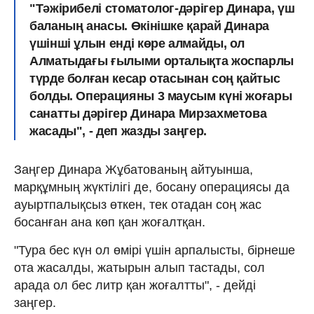
"Тәжірибелі стоматолог-дәрігер Динара, үш
баланың анасы. Өкінішке қарай Динара
үшінші ұлын енді көре алмайды, ол
Алматыдағы ғылыми орталықта жоспарлы
түрде болған кесар отасынан соң қайтыс
болды. Операцияны 3 маусым күні жоғары
санатты дәрігер Динара Мирзахметова
жасады", - деп жазды заңгер.
Заңгер Динара Жұбатованың айтуынша,
марқұмның жүктілігі де, босану операциясы да
ауыртпалықсыз өткен, тек отадан соң жас
босанған ана көп қан жоғалтқан.
"Тура бес күн ол өмірі үшін арпалысты, бірнеше
ота жасалды, жатырын алып тастады, сол
арада ол бес литр қан жоғалтты", - дейді
заңгер.