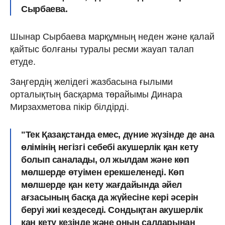
Сырбаева.
Шынар Сырбаева марқұмның неден және қалай
қайтыс болғаны туралы ресми жауап талап
етуде.
Заңгердің желідегі жазбасына ғылыми
орталықтың басқарма төрайымы Динара
Мирзахметова пікір білдірді.
"Тек Қазақстанда емес, дүние жүзінде де ана
өлімінің негізгі себебі акушерлік қан кету
болып саналады, ол жылдам және көп
мөлшерде өтуімен ерекшеленеді. Көп
мөлшерде қан кету жағдайында әйел
ағзасының басқа да жүйесіне кері әсерін
беруі жиі кездеседі. Сондықтан акушерлік
қан кету кезінде және оның салдарынан