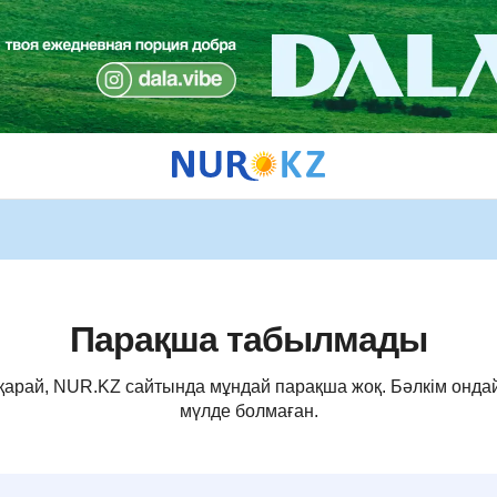
Парақша табылмады
 қарай, NUR.KZ сайтында мұндай парақша жоқ. Бәлкім онда
мүлде болмаған.