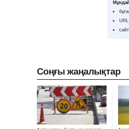
Мұндай
бұға
URL 
сай
Соңғы жаңалықтар