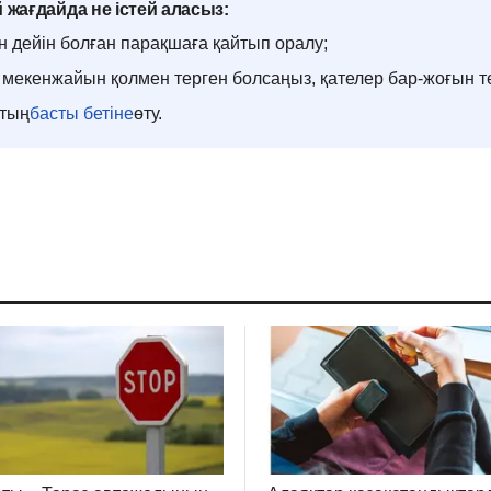
 жағдайда не істей аласыз:
н дейін болған парақшаға қайтып оралу;
мекенжайын қолмен терген болсаңыз, қателер бар-жоғын т
ттың
басты бетіне
өту.