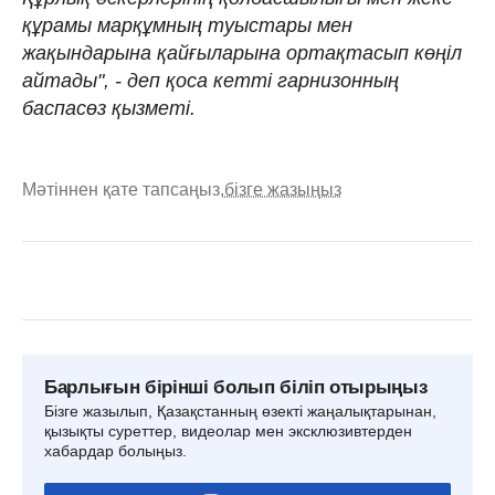
құрамы марқұмның туыстары мен
жақындарына қайғыларына ортақтасып көңіл
айтады", - деп қоса кетті гарнизонның
баспасөз қызметі.
Мәтіннен қате тапсаңыз,
бізге жазыңыз
Барлығын бірінші болып біліп отырыңыз
Бізге жазылып, Қазақстанның өзекті жаңалықтарынан,
қызықты суреттер, видеолар мен эксклюзивтерден
хабардар болыңыз.