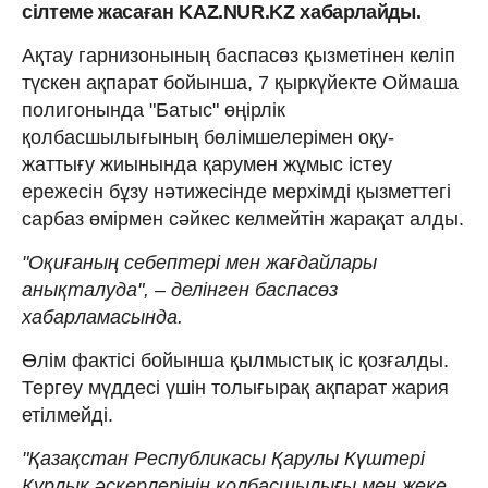
сілтеме жасаған KAZ.NUR.KZ хабарлайды.
Ақтау гарнизонының баспасөз қызметінен келіп
түскен ақпарат бойынша, 7 қыркүйекте Оймаша
полигонында "Батыс" өңірлік
қолбасшылығының бөлімшелерімен оқу-
жаттығу жиынында қарумен жұмыс істеу
ережесін бұзу нәтижесінде мерхімді қызметтегі
сарбаз өмірмен сәйкес келмейтін жарақат алды.
"Оқиғаның себептері мен жағдайлары
анықталуда", – делінген баспасөз
хабарламасында.
Өлім фактісі бойынша қылмыстық іс қозғалды.
Тергеу мүддесі үшін толығырақ ақпарат жария
етілмейді.
"Қазақстан Республикасы Қарулы Күштері
Құрлық әскерлерінің қолбасшылығы мен жеке