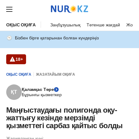
ОҚЫС ОҚИҒА
Заңбұзушылық
Төтенше жағдай
Жол а
Бізбен бірге қатарынан болған күндеріңіз
18+
ОҚЫС ОҚИҒА
ЖАЗАТАЙЫМ ОҚИҒА
Қаламқас Төре
ҚТ
Бұрынғы қызметкер
Маңғыстаудағы полигонда оқу-
жаттығу кезінде мерзімді
қызметтегі сарбаз қайтыс болды
Жарияланған күні: