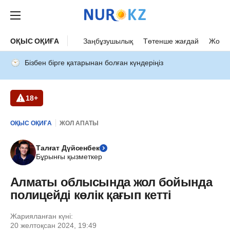
ОҚЫС ОҚИҒА
Заңбұзушылық
Төтенше жағдай
Жол а
Бізбен бірге қатарынан болған күндеріңіз
18+
ОҚЫС ОҚИҒА
ЖОЛ АПАТЫ
Талғат Дүйсенбек
Бұрынғы қызметкер
Алматы облысында жол бойында
полицейді көлік қағып кетті
Жарияланған күні:
20 желтоқсан 2024, 19:49