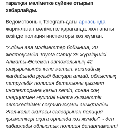
таратқан мәліметке сүйене отырып
хабарлайды.
Ведомствоның Telegram-дағы
арнасында
жариялаған мәліметке қарағанда, жол апаты
кезінде полиция инспекторы көз жұмған.
"Алдын ала мәліметтер бойынша, 20
желтоқсанда Toyota Camry 35 жүргізушісі
Алматы-Өскемен автожолының 42
шақырымында келе жатып, көктайғақ
жағдайында рульді басқара алмай, облыстық
патрульдік полиция батальоны қызмет
инспекторына қағып кетіп, сонан соң
инерциямен Hyundai Elantra қызметтік
автокөлігімен соқтығысқаны анықталды.
Жол-көлік оқиғасы салдарынан полиция
қызметкері оқиға орнында көз жұмды", - деп
хабарлады облыстық полиция департаменті