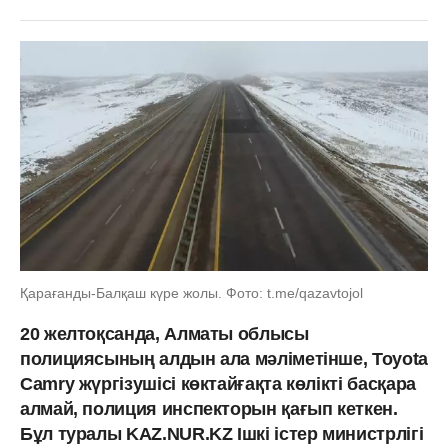
Қарағанды-Балқаш күре жолы. Фото: t.me/qazavtojol
20 желтоқсанда, Алматы облысы
полициясының алдын ала мәліметінше, Toyota
Camry жүргізушісі көктайғақта көлікті басқара
алмай, полиция инспекторын қағып кеткен.
Бұл туралы KAZ.NUR.KZ Ішкі істер министрлігі