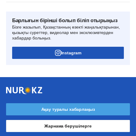
Барлығын бірінші болып біліп отырыңыз
Бізге жазылып, Қазақстанның өзекті жаңалықтарынан,
қызықты суреттер, видеолар мен эксклюзивтерден
хабардар болыңыз.
Instagram
Ақау туралы хабарлаңыз
Жарнама берушілерге