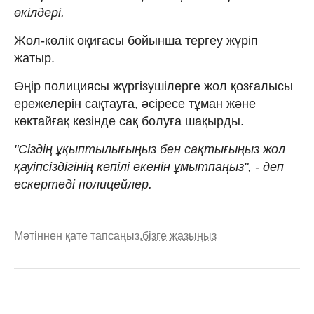
өкілдері.
Жол-көлік оқиғасы бойынша тергеу жүріп
жатыр.
Өңір полициясы жүргізушілерге жол қозғалысы
ережелерін сақтауға, әсіресе тұман және
көктайғақ кезінде сақ болуға шақырды.
"Сіздің ұқыптылығыңыз бен сақтығыңыз жол
қауіпсіздігінің кепілі екенін ұмытпаңыз", - деп
ескертеді полицейлер.
Мәтіннен қате тапсаңыз,
бізге жазыңыз