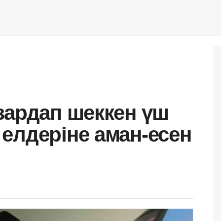
зардап шеккен үш
елдеріне аман-есен