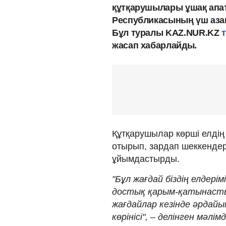
құтқарушылары ұшақ апа
Республикасының үш азам
Бұл туралы KAZ.NUR.KZ
жасап хабарлайды.
Құтқарушылар көрші елдің
отырып, зардап шеккендер
ұйымдастырды.
"Бұл жағдай біздің елде
достық қарым-қатынасты
жағдайлар кезінде әрдайы
көрінісі", – делінген мәлім