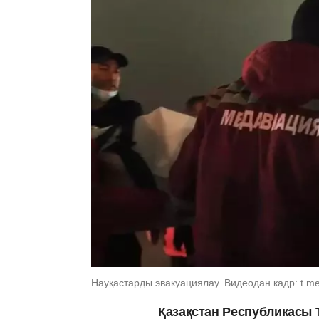
Науқастарды эвакуациялау. Видеодан кадр: t.me
Қазақстан Республикасы 