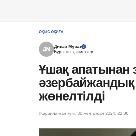
ОҚЫС ОҚИҒА
Динар Мұрат
ДМ
Бұрынғы қызметкер
Ұшақ апатынан 
әзербайжандық 
жөнелтілді
Жарияланған күні:
30 желтоқсан 2024, 22:30