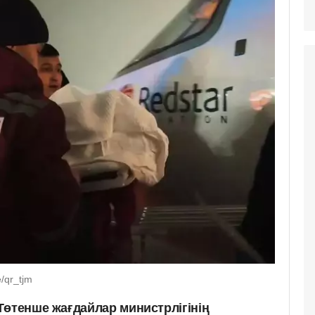
/qr_tjm
Төтенше жағдайлар министрлігінің