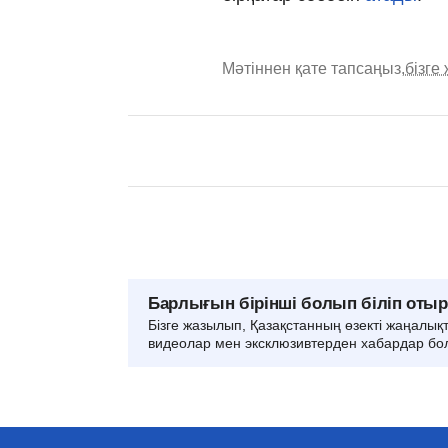
Мәтіннен қате тапсаңыз,
бізге
Барлығын бірінші болып біліп оты
Бізге жазылып, Қазақстанның өзекті жаңалық
видеолар мен эксклюзивтерден хабардар бо