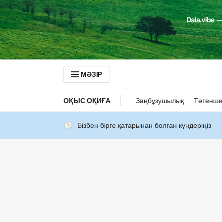
МӘЗІР
ОҚЫС ОҚИҒА
Заңбұзушылық
Төтенше
Бізбен бірге қатарынан болған күндеріңіз