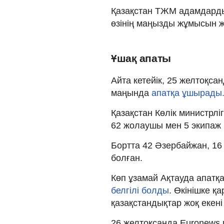
Қазақстан ТЖМ адамдардың
өзінің маңызды жұмысын 
Ұшақ апаты
Айта кетейік, 25 желтоқса
маңында
апатқа ұшырады
Қазақстан Көлік министрлі
62 жолаушы мен 5 экипаж
Бортта 42 Әзербайжан, 16 
болған.
Көп ұзамай Ақтауда апатқ
белгілі болды
. Өкінішке қ
қазақстандықтар жоқ екен
26 желтоқсанда Euronews г