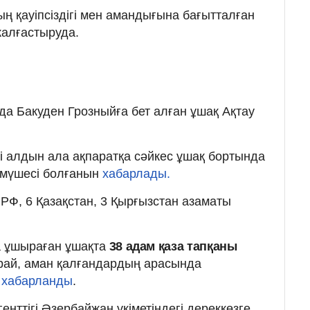
 қауіпсіздігі мен амандығына бағытталған
жалғастыруда.
нда Бакуден Грозныйға бет алған ұшақ Ақтау
.
гі алдын ала ақпаратқа сәйкес ұшақ бортында
 мүшесі болғанын
хабарлады.
РФ, 6 Қазақстан, 3 Қырғызстан азаматы
а ұшыраған ұшақта
38 адам қаза тапқаны
арай, аман қалғандардың арасында
і
хабарланды
.
енттігі Әзербайжан үкіметіндегі дереккөзге