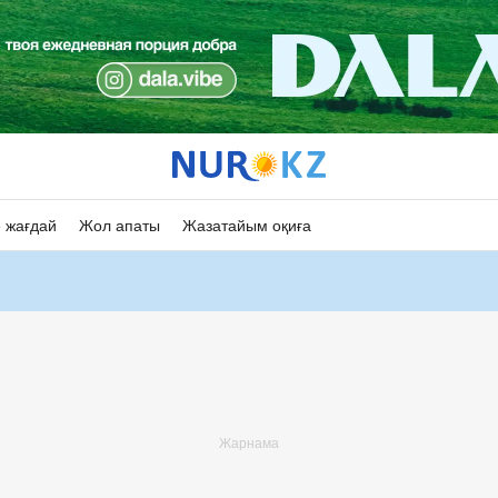
 жағдай
Жол апаты
Жазатайым оқиға