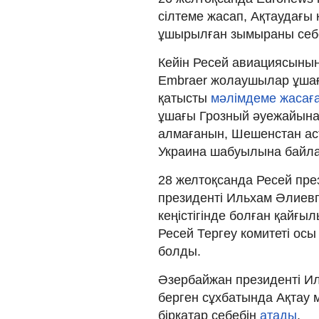
сілтеме жасап, Ақтаудағы 
ұшырылған зымыраны себ
Кейін Ресей авиациясыны
Embraer жолаушылар ұша
қатысты
мәлімдеме жасаға
ұшағы Грозный әуежайына
алмағанын, Шешенстан аст
Украина шабуылына байлан
28 желтоқсанда Ресей пр
президенті Ильхам Әлиевп
кеңістігінде болған қайғы
Ресей Тергеу комитеті ос
болды.
Әзербайжан президенті И
берген сұхбатында Ақтау
бірқатар себебін
атады
.