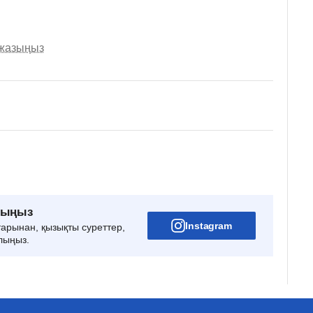
 жазыңыз
рыңыз
Instagram
тарынан, қызықты суреттер,
лыңыз.