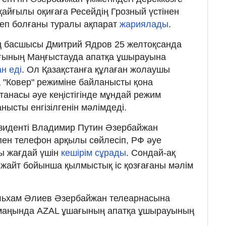
қайғылы оқиғаға Ресейдің Грозный үстінен
еп болғаны туралы ақпарат
жариялады
.
ң басшысы Дмитрий Ядров 25 желтоқсанда
ғының Маңғыстауда апатқа ұшырауына
н еді
. Ол Қазақстанға құлаған жолаушы
 "Ковер" режиміне байланысты қона
анасы әуе кеңістігінде мұндай режим
ысты енгізілгенін мәлімдеді.
езиденті Владимир Путин Әзербайжан
ен телефон арқылы сөйлесіп, РФ әуе
лы жағдай үшін
кешірім сұрады
. Сондай-ақ
ы жайт бойынша қылмыстық іс қозғағаны мәлім
льхам Әлиев Әзербайжан телеарнасына
 маңында AZAL ұшағының апатқа ұшырауының