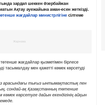
тында зардап шеккен Әзербайжан
атын Ақтау әуежайына аман-есен жеткізді.
төтенше жағдайлар министрлігіне
сілтеме
 төтенше жағдайлар қызметімен бірлесе
ді тасымалдау мен қажетті көмек көрсетуді
ріміз арасындағы тығыз ынтымақтастық пен
ң, сондай-ақ Қазақстанның төтенше
м көмек көрсетуге дайын екендігінің айқын
демеде.