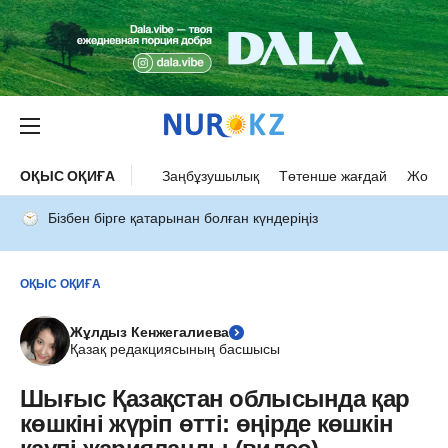
ОҚЫС ОҚИҒА
Заңбұзушылық
Төтенше жағдай
Жол а
Бізбен бірге қатарынан болған күндеріңіз
ОҚЫС ОҚИҒА
Жұлдыз Кенжегалиева
Қазақ редакциясының басшысы
Шығыс Қазақстан облысында қар
көшкіні жүріп өтті: өңірде көшкін