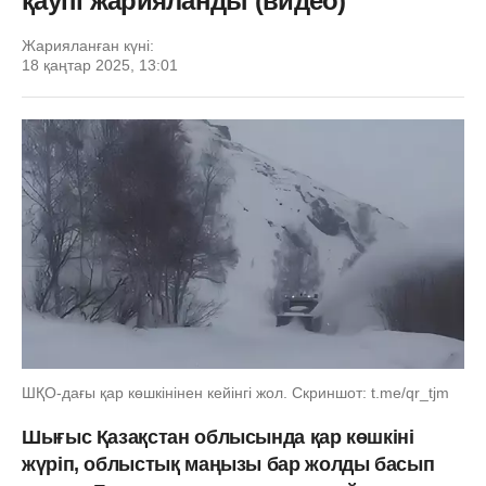
қаупі жарияланды (видео)
Жарияланған күні:
18 қаңтар 2025, 13:01
ШҚО-дағы қар көшкінінен кейінгі жол. Скриншот: t.me/qr_tjm
Шығыс Қазақстан облысында қар көшкіні
жүріп, облыстық маңызы бар жолды басып