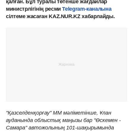
қалған. Бұл туралы төтенше жағдайлар
министрлігінің ресми
Telegram-каналына
сілтеме жасаған KAZ.NUR.KZ хабарлайды.
"Қазселденқорғау" ММ мәліметінше, Ұлан
ауданында облыстық маңызы бар "Өскемен -
Самара" автожолының 101-шақырымында