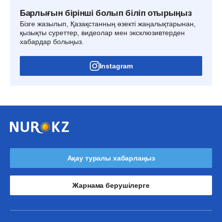
Барлығын бірінші болып біліп отырыңыз
Бізге жазылып, Қазақстанның өзекті жаңалықтарынан,
қызықты суреттер, видеолар мен эксклюзивтерден
хабардар болыңыз.
Instagram
Ақау туралы хабарлаңыз
Жарнама берушілерге