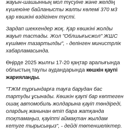
жауын-шашынның мол түсуіне және желдің
күшеюіне байланысты жалпы көлемі 370 м3
қар көшкіні өздігінен түсті.
Зардап шеккендер жоқ. Қар көшкіні жолды
жауып тастады. Жол "Облшығысжол" ЖШС
күшімен тазартылды", - делінген министрлік
хабарламасында.
Өңірде 2025 жылғы 17-20 қаңтар аралығында
облыстың таулы аудандарында
көшкін қаупі
жарияланды.
"ТЖМ тұрғындарға тауға барудан бас
тартуды ұсынады. Көшкін қаупі бар көптеген
ошақ автомобиль жолдарына қауіп төндіреді,
олардың жанынан өтіп бара жатқанда
тоқтамаңыз, қауіпті аймақтан жылдам
кетуге тырысыңыз", - дейді төтеншеліктер.