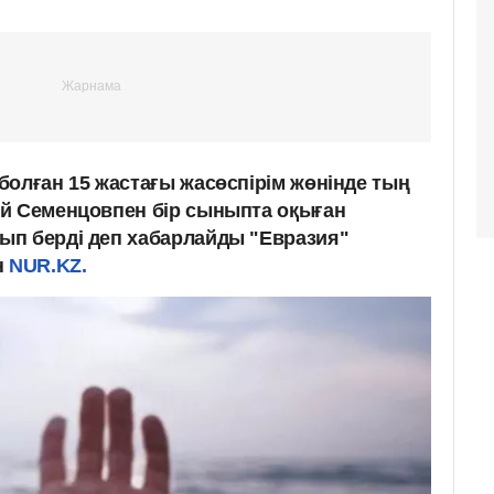
болған 15 жастағы жасөспірім жөнінде тың
й Семенцовпен бір сыныпта оқыған
ып берді деп хабарлайды "Евразия"
н
NUR.KZ.