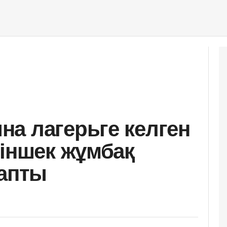
а лагерьге келген
кіншек жұмбақ
тапты