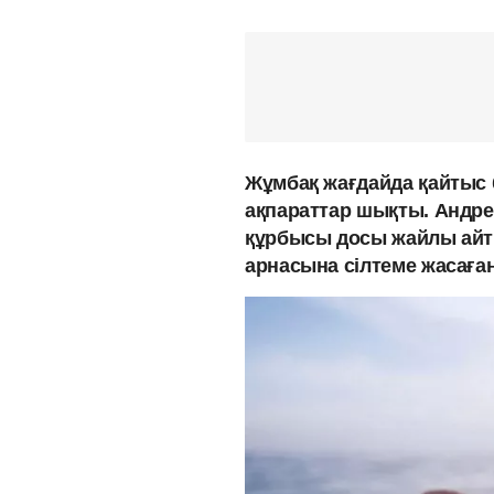
Жұмбақ жағдайда қайтыс 
ақпараттар шықты. Андре
құрбысы досы жайлы айт
арнасына сілтеме жасаға