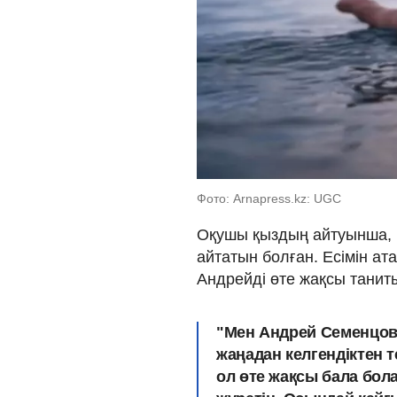
Фото: Arnapress.kz: UGC
Оқушы қыздың айтуынша, м
айтатын болған. Есімін а
Андрейді өте жақсы танит
"Мен Андрей Семенцов
жаңадан келгендіктен т
ол өте жақсы бала бола