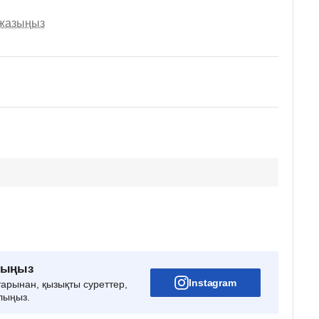
 жазыңыз
рыңыз
Instagram
тарынан, қызықты суреттер,
лыңыз.