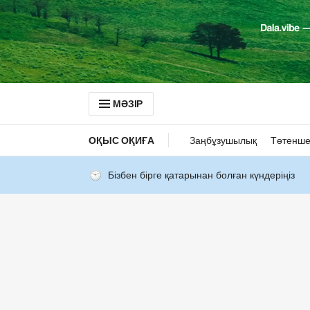
МӘЗІР
ОҚЫС ОҚИҒА
Заңбұзушылық
Төтенше
Бізбен бірге қатарынан болған күндеріңіз