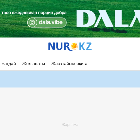
 жағдай
Жол апаты
Жазатайым оқиға