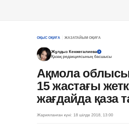
ОҚЫС ОҚИҒА
ЖАЗАТАЙЫМ ОҚИҒА
Жұлдыз Кенжегалиева
Қазақ редакциясының басшысы
Ақмола облысын
15 жастағы жет
жағдайда қаза 
Жарияланған күні:
18 шілде 2018, 13:00