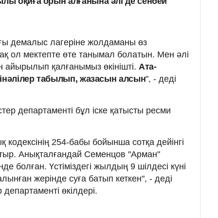
ылы оқиға орын алғанына әлі де сенбей
ғы демалыс лагеріне жолдаманы өз
қ ол мектепте өте танымал болатын. Мен әлі
 айырылып қалғанымыз өкінішті.
Ата-
Кінәлілер табылып, жазасын алсын
", - деді
стер департаменті бұл іске қатысты ресми
 кодексінің 254-бабы бойынша сотқа дейінгі
тыр. Анықталғандай Семенцов "Арман"
де болған. Үстіміздегі жылдың 9 шілдесі күні
ынған жерінде суға батып кеткен", - деді
р департаменті өкілдері.