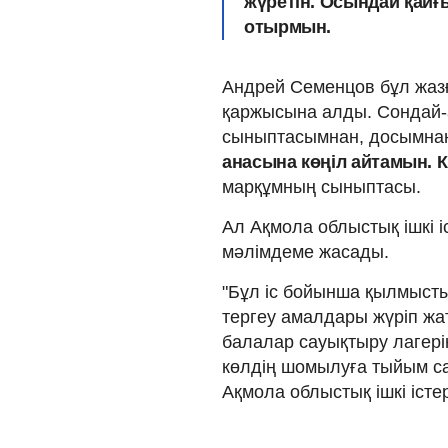
жүретін. Осындай қайғ
отырмын.
Андрей Семенцов бұл жаз
қаржысына алды. Сондай-а
сыныптасымнан, досымнан
анасына көңіл айтамын. 
марқұмның сыныптасы.
Ал Ақмола облыстық ішкі і
мәлімдеме жасады.
"Бұл іс бойынша қылмыстық
тергеу амалдары жүріп жа
балалар сауықтыру лагерін
көлдің шомылуға тыйым сал
Ақмола облыстық ішкі істе