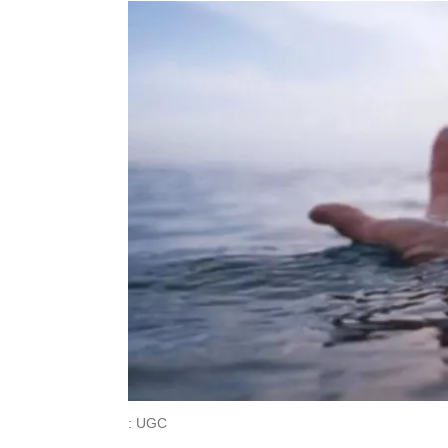
: UGC