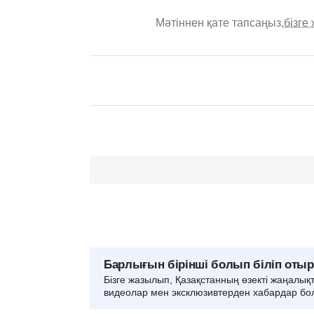
Мәтіннен қате тапсаңыз,
бізге
Барлығын бірінші болып біліп оты
Бізге жазылып, Қазақстанның өзекті жаңалық
видеолар мен эксклюзивтерден хабардар бо