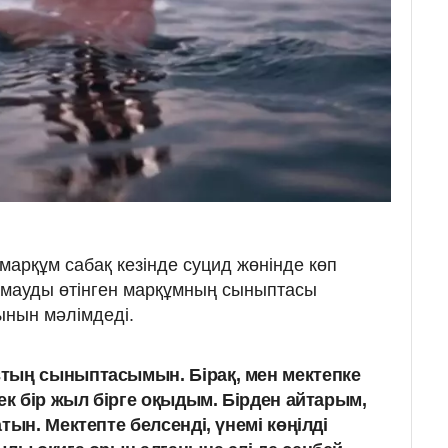
арқұм сабақ кезінде суцид жөнінде көп
тамауды өтінген марқұмның сыныптасы
ынын мәлімдеді.
тың сыныптасымын. Бірақ, мен мектепке
ек бір жыл бірге оқыдым. Бірден айтарым,
тын. Мектепте белсенді, үнемі көңілді