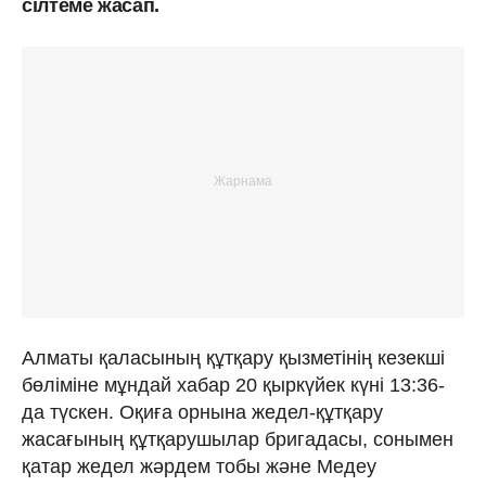
сілтеме жасап.
Алматы қаласының құтқару қызметінің кезекші
бөліміне мұндай хабар 20 қыркүйек күні 13:36-
да түскен. Оқиға орнына жедел-құтқару
жасағының құтқарушылар бригадасы, сонымен
қатар жедел жәрдем тобы және Медеу