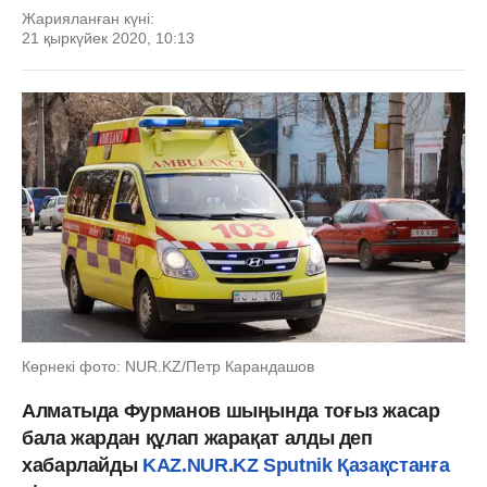
Жарияланған күні:
21 қыркүйек 2020, 10:13
Көрнекі фото: NUR.KZ/Петр Карандашов
Алматыда Фурманов шыңында тоғыз жасар
бала жардан құлап жарақат алды деп
хабарлайды
KAZ.NUR.KZ
Sputnik Қазақстанға