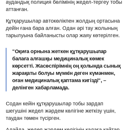
аудандық полиция бөлімінің жедел-тергеу тобы
аттанған.
Құтқарушылар автокөлікпен жолдың ортасына
дейін ғана бара алған. Одан әрі тау жолының
тарылуына байланысты олар жаяу көтерілген.
"Оқиға орнына жеткен құтқарушылар
балаға алғашқы медициналық көмек
көрсетті. Жасөспірімнің оң қолында сынық
жарақаты болуы мүмкін деген күмәнмен,
оған медициналық қаптама кигізді", –
делінген хабарламада.
Содан кейін құтқарушылар тобы зардап
шегушіні жедел жәрдем көлігіне жеткізу үшін,
таудан төмен түсірген.
Алайда, жедел жәрдем көлігінің қалаға қайтар