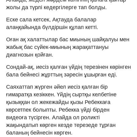
жолы да түрлі кедергілерге тап болды.
Еске сала кетсек, Ақтауда балалар
алаңқайында бүлдіршін құлап кетті.
Оған ақ халаттылар бас миының шайқалуы мен
жабық бас сүйек-миының жарақаттануы
диагнозын қойған.
Сондай-ақ, иесіз қалған үйдің терезінен көрінген
бала бейнесі жұрттың зәресін ұшырған еді.
Саяхаттап жүрген әйел иесіз қалған бір
ғимаратқа кезіккен. Үйдің сыртқы келбетіне
қызыққан ол жекежайды қызы Ребеккаға
көрсетпек болыпты. Ребекка үйді бірден
видеоға түсірген. Алайда ол роликті
жақындатып көрген кезде терезеде тұрған
баланың бейнесін көрген.