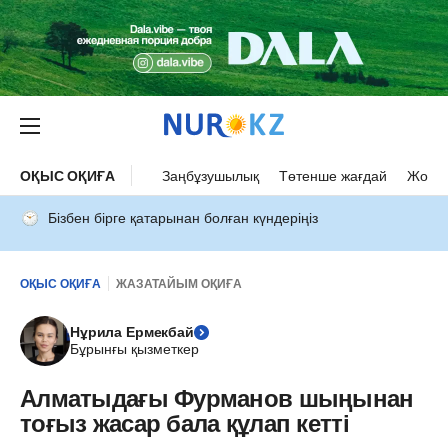
ОҚЫС ОҚИҒА
Заңбұзушылық
Төтенше жағдай
Жол а
Бізбен бірге қатарынан болған күндеріңіз
ОҚЫС ОҚИҒА
ЖАЗАТАЙЫМ ОҚИҒА
Нұрила Ермекбай
Бұрынғы қызметкер
Алматыдағы Фурманов шыңынан
тоғыз жасар бала құлап кетті