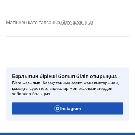
Мәтіннен қате тапсаңыз,
бізге жазыңыз
Барлығын бірінші болып біліп отырыңыз
Бізге жазылып, Қазақстанның өзекті жаңалықтарынан,
қызықты суреттер, видеолар мен эксклюзивтерден
хабардар болыңыз.
Instagram