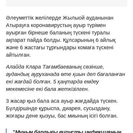
Әлеуметтік желілерде Жылыой ауданынан
Атырауға коронавирустың ауыр түрімен
ауырған бірнеше баланың түскені туралы
ақпарат пайда болды. Құлсарының 6 айлық
және 6 жастағы тұрғындары комаға түскені
айтылған.
Алайда Клара Тағамбаеваның сөзінше,
аудандық ауруханада өте қиын деп бағаланған
екі жағдай болған. 5 қаңтарда емдеу
мекемесіне екі бала жеткізілген.
3 жасар қыз бала аса ауыр жағдайда түскен.
Бүлдіршінде құрыспа, диарея, сусыздану,
жоғары дене қызуы, бас миының ісігі болған.
"Мұның барлығы вирусты инфекцияның