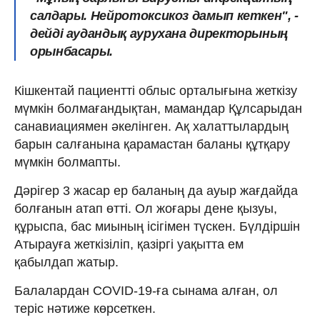
салдары. Нейротоксикоз дамып кеткен", -
дейді аудандық аурухана директорының
орынбасары.
Кішкентай пациентті облыс орталығына жеткізу
мүмкін болмағандықтан, мамандар Құлсарыдан
санавиациямен әкелінген. Ақ халаттылардың
барын салғанына қарамастан баланы құтқару
мүмкін болмапты.
Дәрігер 3 жасар ер баланың да ауыр жағдайда
болғанын атап өтті. Ол жоғары дене қызуы,
құрыспа, бас миының ісігімен түскен. Бүлдіршін
Атырауға жеткізіліп, қазіргі уақытта ем
қабылдап жатыр.
Балалардан COVID-19-ға сынама алған, ол
теріс нәтиже көрсеткен.