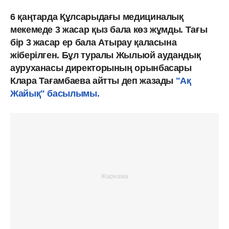
6 қаңтарда Құлсарыдағы медициналық
мекемеде 3 жасар қыз бала көз жұмды. Тағы
бір 3 жасар ер бала Атырау қаласына
жіберілген. Бұл туралы Жылыой аудандық
ауруханасы директорының орынбасары
Клара Тағамбаева айтты деп жазады
"Ақ
Жайық" басылымы.