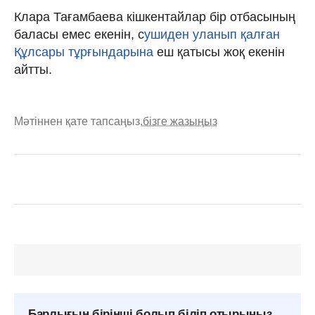
Клара Тағамбаева кішкентайлар бір отбасының
баласы емес екенін, с
ушиден уланып қалған
Құлсары тұрғындарына
еш қатысы жоқ екенін
айтты.
Мәтіннен қате тапсаңыз,
бізге жазыңыз
Барлығын бірінші болып біліп отырыңыз