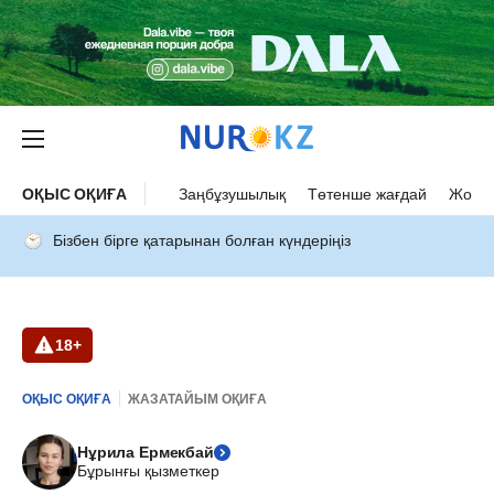
ОҚЫС ОҚИҒА
Заңбұзушылық
Төтенше жағдай
Жол а
Бізбен бірге қатарынан болған күндеріңіз
18+
ОҚЫС ОҚИҒА
ЖАЗАТАЙЫМ ОҚИҒА
Нұрила Ермекбай
Бұрынғы қызметкер