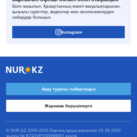
Бізге жазылып, Қазақстанның өзекті жаңалықтарынан,
қызықты суреттер, видеолар мен эксклюзивтерден
хабардар болыңыз.
Instagram
Ақау туралы хабарлаңыз
Жарнама берушілерге
® NUR.KZ 2009-2026 Барлық құқық қорғалған 01.08.2024
жылғы № KZ43VPY00098001 куәлік.