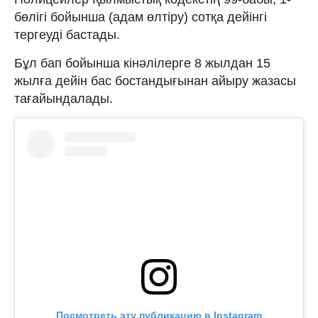
бөлігі бойынша (адам өлтіру) сотқа дейінгі
тергеуді бастады.
Бұл бап бойынша кінәлілерге 8 жылдан 15
жылға дейін бас бостандығынан айыру жазасы
тағайындалады.
Посмотреть эту публикацию в Instagram