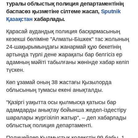
туралы облыстық полиция департаментінің
баспасөз қызметіне сілтеме жасап,
Sputnik
Қазақстан
хабарлады.
Қарасай аудандық полиция басқармасының
кезекші бөліміне "Алматы-Бішкек" тас жолының
24-шақырымындағы жанармай құю бекетінің
артында түрлі дене жарақаты бар белгісіз ер
адамның мәйіті табылғаны жөнінде хабар келіп
түскен.
Көп ұзамай оның 38 жастағы Қызылорда
облысының тумасы екені анықталды.
"Қазіргі уақытта осы қылмысқа қатысы бар
адамдарды анықтау бойынша жедел-іздестіру
шаралары жүргізіліп жатыр", – деп хабарлады
облыстық полиция департаменті.
Полицейлер Қылмыстық кодекстің 99-бабы, 1-