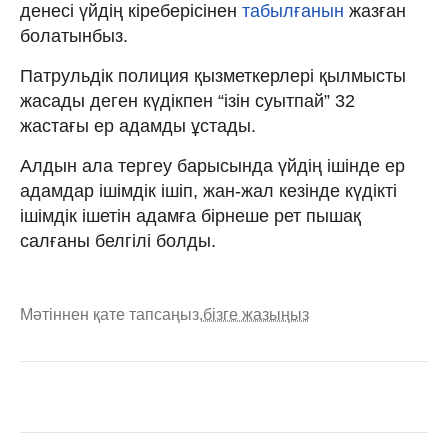
денесі үйдің кіреберісінен
табылғанын
жазған
болатынбыз.
Патрульдік полиция қызметкерлері қылмысты
жасады деген күдікпен “ізін суытпай” 32
жастағы ер адамды ұстады.
Алдын ала тергеу барысында үйдің ішінде ер
адамдар ішімдік ішіп, жан-жал кезінде күдікті
ішімдік ішетін адамға бірнеше рет пышақ
салғаны белгілі болды.
Мәтіннен қате тапсаңыз,
бізге жазыңыз