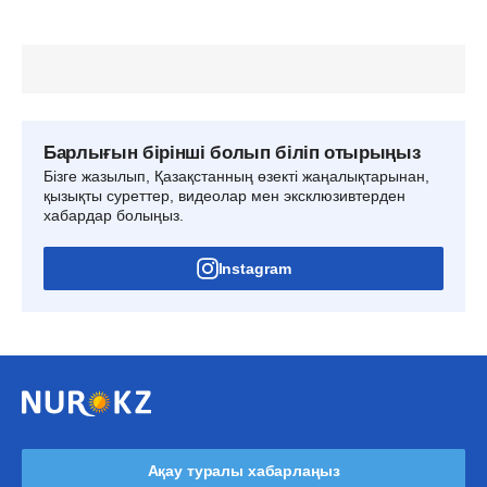
Барлығын бірінші болып біліп отырыңыз
Бізге жазылып, Қазақстанның өзекті жаңалықтарынан,
қызықты суреттер, видеолар мен эксклюзивтерден
хабардар болыңыз.
Instagram
Ақау туралы хабарлаңыз