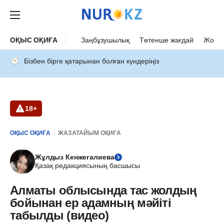
ОҚЫС ОҚИҒА
Заңбұзушылық
Төтенше жағдай
Жол а
Бізбен бірге қатарынан болған күндеріңіз
18+
ОҚЫС ОҚИҒА
ЖАЗАТАЙЫМ ОҚИҒА
Жұлдыз Кенжегалиева
Қазақ редакциясының басшысы
Алматы облысында тас жолдың
бойынан ер адамның мәйіті
табылды (видео)