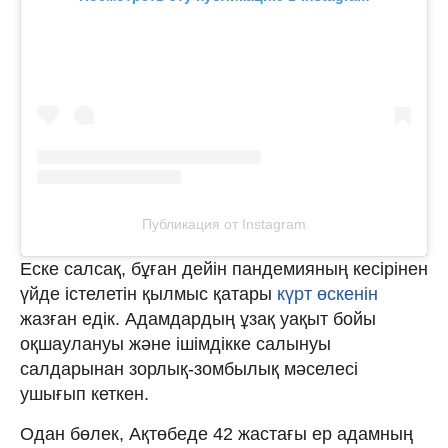
Публикация от Instagram
Еске салсақ, бұған дейін пандемияның кесірінен
үйде істелетін қылмыс қатары
күрт өскенін
жазған едік. Адамдардың ұзақ уақыт бойы
оқшаулануы және ішімдікке салынуы
салдарынан зорлық-зомбылық мәселесі
ушығып кеткен.
Одан бөлек, Ақтөбеде 42 жастағы ер адамның