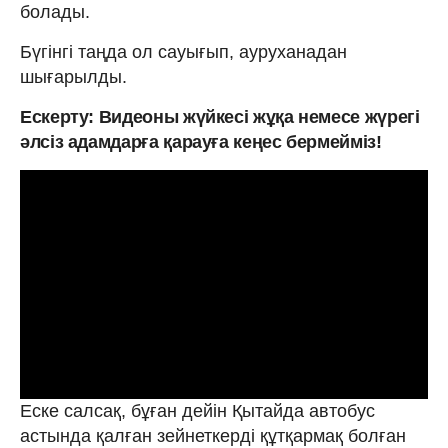
болады.
Бүгінгі таңда ол сауығып, ауруханадан
шығарылды.
Ескерту: Видеоны жүйкесі жұқа немесе жүрегі
әлсіз адамдарға қарауға кеңес бермейміз!
Еске салсақ, бұған дейін Қытайда автобус
астында қалған зейнеткерді құтқармақ болған