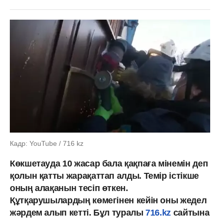
Кадр: YouTube / 716 kz
Көкшетауда 10 жасар бала қақпаға мінемін деп
қолын қатты жарақаттап алды. Темір істікше
оның алақанын тесіп өткен.
Құтқарушылардың көмегінен кейін оны жедел
жәрдем алып кетті. Бұл туралы
716.kz
сайтына