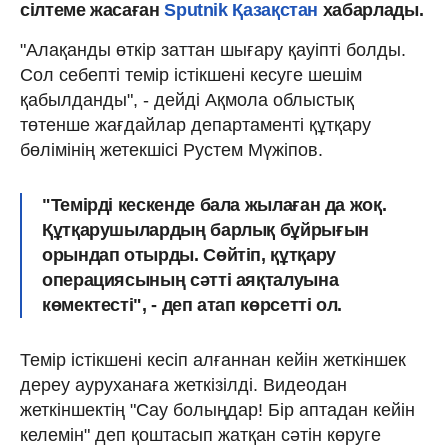
сілтеме жасаған
Sputnik Қазақстан
хабарлады.
"Алақанды өткір заттан шығару қауіпті болды.
Сол себепті темір істікшені кесуге шешім
қабылданды", - дейді Ақмола облыстық
төтенше жағдайлар департаменті құтқару
бөлімінің жетекшісі Рустем Мүжіпов.
"Темірді кескенде бала жылаған да жоқ.
Құтқарушылардың барлық бұйрығын
орындап отырды. Сөйтіп, құтқару
операциясының сәтті аяқталуына
көмектесті", - деп атап көрсетті ол.
Темір істікшені кесіп алғаннан кейін жеткіншек
дереу ауруханаға жеткізілді. Видеодан
жеткіншектің "Сау болыңдар! Бір аптадан кейін
келемін" деп қоштасып жатқан сәтін көруге