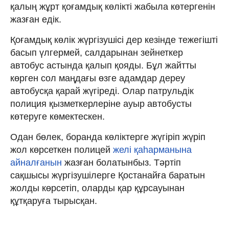
қалың жұрт қоғамдық көлікті жабыла көтергенін
жазған едік.
Қоғамдық көлік жүргізушісі дер кезінде тежегішті
басып үлгермей, салдарынан зейнеткер
автобус астында қалып қояды. Бұл жайтты
көрген сол маңдағы өзге адамдар дереу
автобусқа қарай жүгіреді. Олар патрульдік
полиция қызметкерлеріне ауыр автобусты
көтеруге көмектескен.
Одан бөлек, боранда көліктерге жүгіріп жүріп
жол көрсеткен полицей
желі қаһарманына
айналғанын
жазған болатынбыз. Тәртіп
сақшысы жүргізушілерге Қостанайға баратын
жолды көрсетіп, оларды қар құрсауынан
құтқаруға тырысқан.