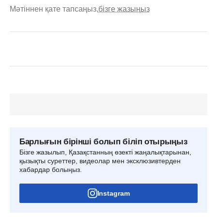
Мәтіннен қате тапсаңыз,
бізге жазыңыз
Барлығын бірінші болып біліп отырыңыз
Бізге жазылып, Қазақстанның өзекті жаңалықтарынан,
қызықты суреттер, видеолар мен эксклюзивтерден
хабардар болыңыз.
Instagram