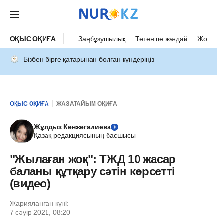
ОҚЫС ОҚИҒА
Заңбұзушылық
Төтенше жағдай
Жол а
Бізбен бірге қатарынан болған күндеріңіз
ОҚЫС ОҚИҒА
ЖАЗАТАЙЫМ ОҚИҒА
Жұлдыз Кенжегалиева
Қазақ редакциясының басшысы
"Жылаған жоқ": ТЖД 10 жасар
баланы құтқару сәтін көрсетті
(видео)
Жарияланған күні:
7 сәуір 2021, 08:20